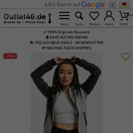
4,8/5 Sterne auf
€
undef
Menü
Suche
Merken
Konto
0,00
€
✅ 100% Originale Neuware
🧾 KAUF AUF RECHNUNG
🔄 TÄGLICH NEUE DEALS - IM NEWSLETTER
🌱 NACHHALTIGER SHOPPEN
-73
%