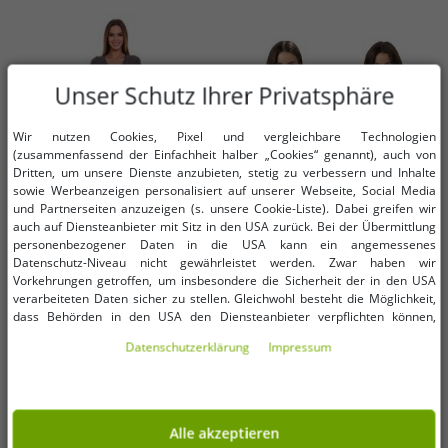
Unser Schutz Ihrer Privatsphäre
Wir nutzen Cookies, Pixel und vergleichbare Technologien
(zusammenfassend der Einfachheit halber „Cookies“ genannt), auch von
Dritten, um unsere Dienste anzubieten, stetig zu verbessern und Inhalte
sowie Werbeanzeigen personalisiert auf unserer Webseite, Social Media
und Partnerseiten anzuzeigen (s. unsere Cookie-Liste). Dabei greifen wir
auch auf Diensteanbieter mit Sitz in den USA zurück. Bei der Übermittlung
personenbezogener Daten in die USA kann ein angemessenes
Datenschutz-Niveau nicht gewährleistet werden. Zwar haben wir
Verfügbare Größen
Verfügbare Größen
Vorkehrungen getroffen, um insbesondere die Sicherheit der in den USA
verarbeiteten Daten sicher zu stellen. Gleichwohl besteht die Möglichkeit,
dass Behörden in den USA den Diensteanbieter verpflichten können,
32
34
36
XS
S
M
L
XL
XXL
personenbezogene Daten an sie herauszugeben. Die Übermittlung erfolgt
Daten­schutz­erklärung
Impressum
im Einzelfall auf Basis entsprechender US-Gesetzgebung, ein wirksamer
Rechtsbehelf hiergegen existiert nicht. Ebenfalls kann eine Geltendmachung
AjC Damen Pullover-Kleid gestreift
zeitloser Helly Hansen Hoodie
von Betroffenenrechten nicht garantiert werden oder dass Du über den
Midi-Kleid Strick-Kleid 12705661
Damen Sweat-Shirt mit Kapuze
Zugriff informiert wirst. Mit Deiner Einwilligung gem. Art. 49 Abs. 1 lit. a
Grau
und Tasche 280 g/m² 79215
0,99 €
12,00 €
UVP:
42,99 €*
UVP:
60,00 €*
DSGVO erklärst Du Dich in die Übermittlung in die USA für einverstanden
Schwarz oder Dunkelblau
Alle akzeptieren
(s.a. unsere Datenschutzerklärung). Du hast die Wahl, ob nur notwendige
In den Warenkorb
In den Warenkorb