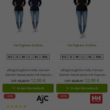
Verfügbare Größen
Verfügbare Größen
XS
S
M
L
XL
XXL
XS
S
M
L
XL
XXL
alltagstaugliche Helly Hansen
alltagstaugliche Helly Hansen
Damen Sweat-Jacke mit Kapuze
Damen Sweat-Jacke mit Kapuze
Zip-Hoodie mit Taschen 280 g/m²
Zip-Hoodie mit Taschen 280 g/m²
12,00 €
12,00 €
UVP:
60,00 €*
UVP:
60,00 €*
79217 in Schwarz oder Dunkelblau
79217_990 Schwarz
In den Warenkorb
In den Warenkorb
-98%
-80%