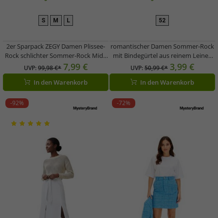
S
M
L
52
2er Sparpack ZEGY Damen Plissee-
romantischer Damen Sommer-Rock
Rock schlichter Sommer-Rock Midi-
mit Bindegürtel aus reinem Leinen
Rock 1052 Schwarz
Midi-Rock 927542 Khaki
7,99 €
3,99 €
UVP:
99,98 €*
UVP:
50,99 €*
In den Warenkorb
In den Warenkorb
-92%
-72%