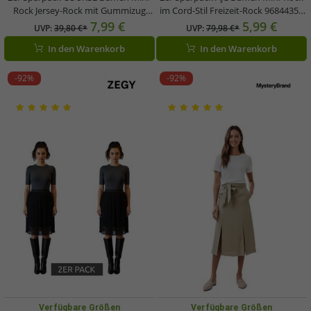
Rock Jersey-Rock mit Gummizug
im Cord-Stil Freizeit-Rock 96844353
ausgestellter Sommer-Rock Rot
Creme-Weiß
7,99 €
5,99 €
UVP:
39,80 €*
UVP:
79,98 €*
In den Warenkorb
In den Warenkorb
-92%
-92%
Verfügbare Größen
Verfügbare Größen