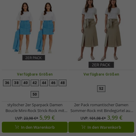
Verfügbare Größen
Verfügbare Größen
36
38
40
42
44
46
48
52
50
stylischer 2er Sparpack Damen
2er Pack romantischer Damen
Boucle Mini-Rock Strick-Rock mit
Sommer-Rock mit Bindegürtel aus
Silber-Akzenten 960601 Brilliantblau
reinem Leinen Midi-Rock 927542
5,99 €
3,99 €
UVP:
23,98 €*
UVP:
101,98 €*
Khaki
In den Warenkorb
In den Warenkorb