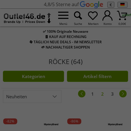
4,8/5 Sterne auf
€
undef
Menü
Suche
Merken
Konto
0,00
€
✅ 100% Originale Neuware
🧾 KAUF AUF RECHNUNG
🔄 TÄGLICH NEUE DEALS - IM NEWSLETTER
🌱 NACHHALTIGER SHOPPEN
RÖCKE (64)
Kategorien
Artikel filtern
1
2
3
Neuheiten
-82%
-86%