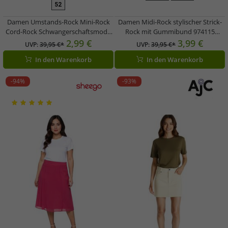
52
Damen Umstands-Rock Mini-Rock
Damen Midi-Rock stylischer Strick-
Cord-Rock Schwangerschaftsmode
Rock mit Gummibund 974115
939056 Weinrot
Rostbraun
2,99 €
3,99 €
UVP:
39,95 €*
UVP:
39,95 €*
In den Warenkorb
In den Warenkorb
-94%
-93%