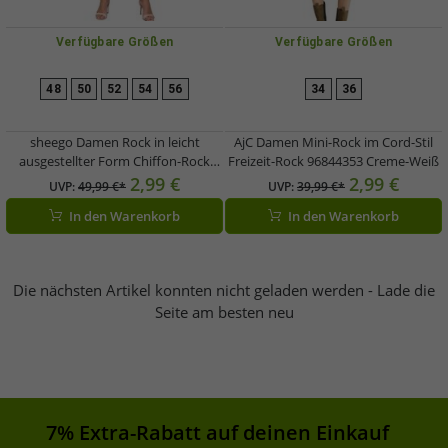
Verfügbare Größen
Verfügbare Größen
48
50
52
54
56
34
36
sheego Damen Rock in leicht
AjC Damen Mini-Rock im Cord-Stil
ausgestellter Form Chiffon-Rock
Freizeit-Rock 96844353 Creme-Weiß
Große Größen 127158 Rosa
2,99 €
2,99 €
UVP:
49,99 €*
UVP:
39,99 €*
In den Warenkorb
In den Warenkorb
Die nächsten Artikel konnten nicht geladen werden - Lade die
Seite am besten neu
7% Extra-Rabatt auf deinen Einkauf