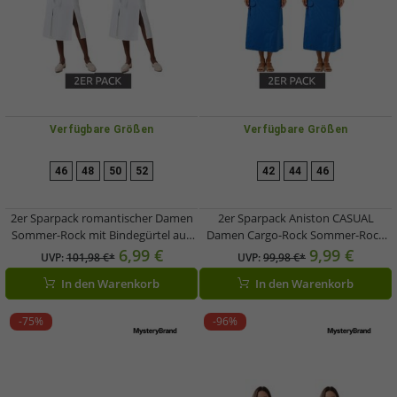
Verfügbare Größen
Verfügbare Größen
46
48
50
52
42
44
46
2er Sparpack romantischer Damen
2er Sparpack Aniston CASUAL
Sommer-Rock mit Bindegürtel aus
Damen Cargo-Rock Sommer-Rock
reinem Leinen Midi-Rock 905991
Midi-Länge Baumwoll-Rock mit
6,99 €
9,99 €
UVP:
101,98 €*
UVP:
99,98 €*
Weiß
Gummizug 77100947 Blau
In den Warenkorb
In den Warenkorb
-75%
-96%