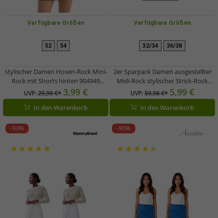
Verfügbare Größen
Verfügbare Größen
52
54
32/34
36/38
stylischer Damen Hosen-Rock Mini-
2er Sparpack Damen ausgestellter
Rock mit Shorts hinten 904949
Midi-Rock stylischer Strick-Rock
Dunkel-Oliv
970081 Schwarz
3,99 €
5,99 €
UVP:
29,99 €*
UVP:
59,98 €*
In den Warenkorb
In den Warenkorb
-93%
-90%