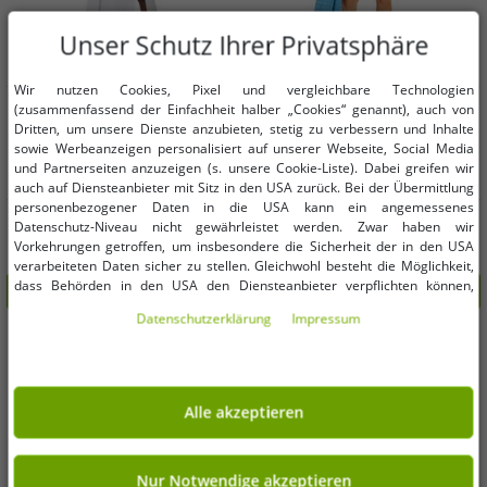
Unser Schutz Ihrer Privatsphäre
Wir nutzen Cookies, Pixel und vergleichbare Technologien
Verfügbare Größen
Verfügbare Größen
(zusammenfassend der Einfachheit halber „Cookies“ genannt), auch von
Dritten, um unsere Dienste anzubieten, stetig zu verbessern und Inhalte
36
38
40
42
44
46
48
sowie Werbeanzeigen personalisiert auf unserer Webseite, Social Media
46
48
50
52
und Partnerseiten anzuzeigen (s. unsere Cookie-Liste). Dabei greifen wir
50
auch auf Diensteanbieter mit Sitz in den USA zurück. Bei der Übermittlung
personenbezogener Daten in die USA kann ein angemessenes
romantischer Damen Sommer-Rock
stylischer Damen Boucle Mini-Rock
Datenschutz-Niveau nicht gewährleistet werden. Zwar haben wir
mit Bindegürtel aus reinem Leinen
Strick-Rock mit Silber-Akzenten
Vorkehrungen getroffen, um insbesondere die Sicherheit der in den USA
Midi-Rock 905991 Weiß
960601 Brilliantblau
3,99 €
3,33 €
UVP:
50,99 €*
UVP:
11,99 €*
verarbeiteten Daten sicher zu stellen. Gleichwohl besteht die Möglichkeit,
dass Behörden in den USA den Diensteanbieter verpflichten können,
In den Warenkorb
In den Warenkorb
personenbezogene Daten an sie herauszugeben. Die Übermittlung erfolgt
Daten­schutz­erklärung
Impressum
im Einzelfall auf Basis entsprechender US-Gesetzgebung, ein wirksamer
-93%
-70%
Rechtsbehelf hiergegen existiert nicht. Ebenfalls kann eine Geltendmachung
von Betroffenenrechten nicht garantiert werden oder dass Du über den
Zugriff informiert wirst. Mit Deiner Einwilligung gem. Art. 49 Abs. 1 lit. a
DSGVO erklärst Du Dich in die Übermittlung in die USA für einverstanden
Alle akzeptieren
(s.a. unsere Datenschutzerklärung). Du hast die Wahl, ob nur notwendige
Cookies verwendet werden sollen oder ob Du darüber hinaus weitere
Cookies akzeptieren möchtest. Standardmäßig sind nur notwendige Dienste
aktiv, was Du unter „Nur Notwendige akzeptieren verwenden“ bestätigen
Nur Notwendige akzeptieren