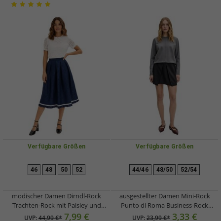
Verfügbare Größen
Verfügbare Größen
46
48
50
52
44/46
48/50
52/54
modischer Damen Dirndl-Rock
ausgestellter Damen Mini-Rock
Trachten-Rock mit Paisley und
Punto di Roma Business-Rock
Spitze 905168 Dunkelblau
964069 Schwarz
7,99 €
3,33 €
UVP:
44,99 €*
UVP:
23,99 €*