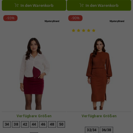
Dunkelblau
In den Warenkorb
In den Warenkorb
-93%
-90%
Verfügbare Größen
Verfügbare Größen
34
38
42
44
46
48
50
32/34
36/38