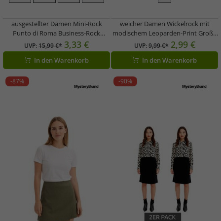
ausgestellter Damen Mini-Rock
weicher Damen Wickelrock mit
Punto di Roma Business-Rock
modischem Leoparden-Print Große
914452 Grau
Größen 907940 Beige/Braun
3,33 €
2,99 €
UVP:
15,99 €*
UVP:
9,99 €*
In den Warenkorb
In den Warenkorb
-87%
-90%