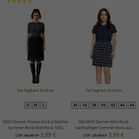
Verfügbare Größen
Verfügbare Größen
S
M
L
34
36
38
40
42
44
46
ZEGY Damen Plissee-Rock schlichter
DELMAO Damen Mini-Rock
Sommer-Rock Midi-Rock 1052
nachhaltiger Sommer-Rock aus
Schwarz
reiner Baumwolle 60074927
3,99 €
3,99 €
UVP:
49,99 €*
UVP:
29,99 €*