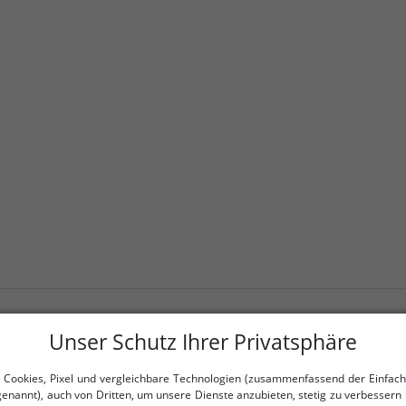
WEITERE REDUZIERTE ARTIKEL
Unser Schutz Ihrer Privatsphäre
-80%
 Cookies, Pixel und vergleichbare Technologien (zusammenfassend der Einfach
genannt), auch von Dritten, um unsere Dienste anzubieten, stetig zu verbessern 