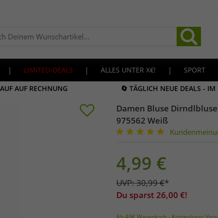
|
LIMITED-DEALS
|
ALLES UNTER X€!
|
SPORT
KAUF AUF RECHNUNG
🔄 TÄGLICH NEUE DEALS - I
Damen Bluse Dirndlbluse
975562 Weiß
Kundenmeinu
4,99
€
UVP:
30,99
€
*
Du sparst
26,00
€!
Ab 49€ Warenkorb - Kostenloser Vers