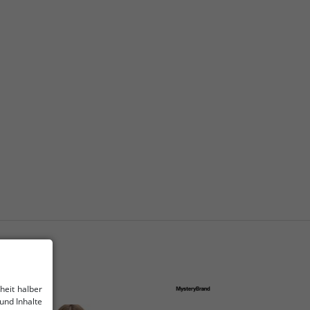
heit halber
und Inhalte