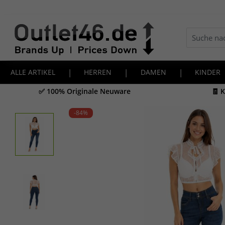
ALLE ARTIKEL
|
HERREN
|
DAMEN
|
KINDER
✅ 100% Originale Neuware
🧾 
-84
%