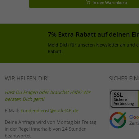
In den Warenkorb
7% Extra-Rabatt auf deinen Ei
Meld Dich für unseren Newsletter an und e
Rabatt.
WIR HELFEN DIR!
SICHER EI
Hast Du Fragen oder brauchst Hilfe? Wir
beraten Dich gern!
E-Mail:
kundendienst@outlet46.de
Deine Anfrage wird von Montag bis Freitag
in der Regel innerhalb von 24 Stunden
beantwortet