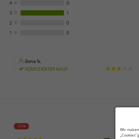
4
0
3
1
2
0
1
0
ilona b.
VERIFIZIERTER KAUF
-91%
Wir nutzen
„Cookies“ 