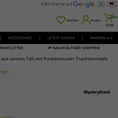
4,8/5 Sterne auf
€
undefi
Merken
Konto
0,00
€
|
ACCESSOIRES
|
LETZTE GRÖSSE
|
MARKEN A-Z
M NEWSLETTER
🌱 NACHHALTIGER SHOPPEN
 aus zartem Tüll mit Punktemuster Trachtenmode
ngen
and (DE)