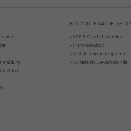
MIT OUTLET46.DE GELD
Versand
» B2B & Geschäftskunden
gen
» Franchise-Shop
» Affiliate-Partnerprogramm
 anmeldung
» Vorteile als Gewerbekunde
 abmelden
it