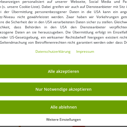
beanzeigen personalisiert auf unserer Webseite, Social Media und Par
 (s. unsere Cookie-Liste). Dabei greifen wir auch auf Diensteanbieter mit Sitz
ei der Übermittlung personenbezogener Daten in die USA kann ein an
tz-Niveau nicht gewährleistet werden. Zwar haben wir Vorkehrungen get
re die Sicherheit der in den USA verarbeiteten Daten sicher zu stellen. Gleichw
ichkeit, dass Behörden in den USA den Diensteanbieter verpflichte
ezogene Daten an sie herauszugeben. Die Übermittlung erfolgt im Einzelfall
nder US-Gesetzgebung, ein wirksamer Rechtsbehelf hiergegen existiert nicht
 Geltendmachung von Betroffenenrechten nicht garantiert werden oder dass D
ormiert wirst. Mit Deiner Einwilligung gem. Art. 49 Abs. 1 lit. a DSGVO erklärst Du
Daten­schutz­erklärung
Impressum
ng in die USA für einverstanden (s.a. unsere Datenschutzerklärung). Du hast d
ndige Cookies verwendet werden sollen oder ob Du darüber hinaus weite
en möchtest. Standardmäßig sind nur notwendige Dienste aktiv, was Du 
 akzeptieren verwenden“ bestätigen kannst. Du kannst Deine Einwilligung e
Alle akzeptieren
ptieren“ erklären oder unter „Weitere Einstellungen“ an Deine Wünsche anpa
ng kannst Du jederzeit über „Datenschutz-Einstellungen“ am Ende jeder unserer
r die Zukunft widerrufen oder ändern.
Nur Notwendige akzeptieren
 Team Damen Polo-Shirt mit
Damen Bluse mit Puffärmel
 001 Navy
Alle ablehnen
Weitere Einstellungen