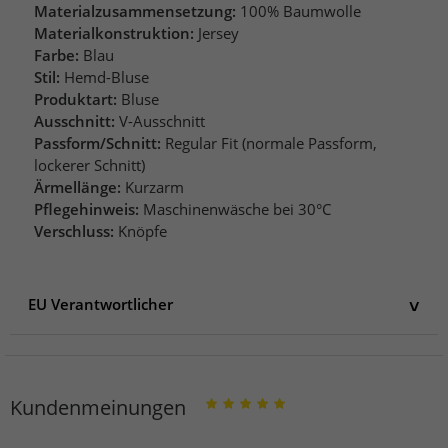
Materialzusammensetzung:
100% Baumwolle
Materialkonstruktion:
Jersey
Farbe:
Blau
Stil:
Hemd-Bluse
Produktart:
Bluse
Ausschnitt:
V-Ausschnitt
Passform/Schnitt:
Regular Fit (normale Passform,
lockerer Schnitt)
Ärmellänge:
Kurzarm
Pflegehinweis:
Maschinenwäsche bei 30°C
Verschluss:
Knöpfe
EU Verantwortlicher
EU Verantwortlicher
AproductZ GmbH
Werner-Otto-Straße 1-7
Kundenmeinungen
22179 Hamburg
Deutschland