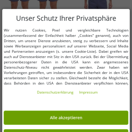
Unser Schutz Ihrer Privatsphäre
Wir nutzen Cookies, Pixel und vergleichbare Technologien
Verfügbare Größen
Verfügbare Größen
(zusammenfassend der Einfachheit halber „Cookies“ genannt), auch von
Dritten, um unsere Dienste anzubieten, stetig zu verbessern und Inhalte
sowie Werbeanzeigen personalisiert auf unserer Webseite, Social Media
S
S
und Partnerseiten anzuzeigen (s. unsere Cookie-Liste). Dabei greifen wir
auch auf Diensteanbieter mit Sitz in den USA zurück. Bei der Übermittlung
personenbezogener Daten in die USA kann ein angemessenes
2er Pack THE NORTH FACE
THE NORTH FACE Mountain
Datenschutz-Niveau nicht gewährleistet werden. Zwar haben wir
Mountain Athletics Herren Fleece-
Athletics Herren Fleece-Shorts
Vorkehrungen getroffen, um insbesondere die Sicherheit der in den USA
Shorts sportliche Sommer-Hose
sportliche Sommer-Hose mit
9,99 €
5,99 €
UVP:
119,98 €*
UVP:
59,99 €*
verarbeiteten Daten sicher zu stellen. Gleichwohl besteht die Möglichkeit,
mit Eingriffstaschen
Eingrifftaschen NF0A82300EA1
dass Behörden in den USA den Diensteanbieter verpflichten können,
In den Warenkorb
In den Warenkorb
NF0A82300EA1 Blau
Blau
personenbezogene Daten an sie herauszugeben. Die Übermittlung erfolgt
Daten­schutz­erklärung
Impressum
im Einzelfall auf Basis entsprechender US-Gesetzgebung, ein wirksamer
-82%
-96%
Rechtsbehelf hiergegen existiert nicht. Ebenfalls kann eine Geltendmachung
von Betroffenenrechten nicht garantiert werden oder dass Du über den
Zugriff informiert wirst. Mit Deiner Einwilligung gem. Art. 49 Abs. 1 lit. a
DSGVO erklärst Du Dich in die Übermittlung in die USA für einverstanden
Alle akzeptieren
(s.a. unsere Datenschutzerklärung). Du hast die Wahl, ob nur notwendige
Cookies verwendet werden sollen oder ob Du darüber hinaus weitere
Cookies akzeptieren möchtest. Standardmäßig sind nur notwendige Dienste