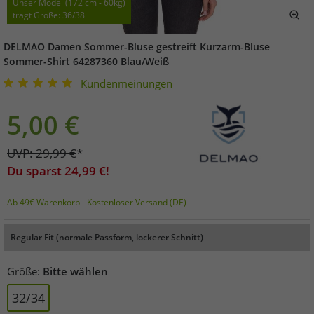
Unser Model (172 cm - 60kg)
trägt Größe: 36/38
DELMAO Damen Sommer-Bluse gestreift Kurzarm-Bluse
Sommer-Shirt 64287360 Blau/Weiß
Kundenmeinungen
5,00
€
UVP:
29,99
€
*
Du sparst
24,99
€!
Ab 49€ Warenkorb - Kostenloser Versand (DE)
Regular Fit (normale Passform, lockerer Schnitt)
Größe:
Bitte wählen
32/34