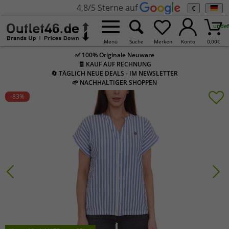
4,8/5 Sterne auf
€
undef
Menü
Suche
Merken
Konto
0,00
€
✅ 100% Originale Neuware
🧾 KAUF AUF RECHNUNG
🔄 TÄGLICH NEUE DEALS - IM NEWSLETTER
🌱 NACHHALTIGER SHOPPEN
-83
%