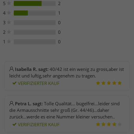
customer-service@aproductz.com
5
2
4
1
3
0
2
0
1
0
Isabella R. sagt:
40/42 ist ein wenig zu gross,aber ist
leicht und luftig,sehr angenehm zu tragen.
VERIFIZIERTER KAUF
Petra L. sagt:
Tolle Qualität... bügelfrei...leider sind
die Armausschnitte sehr groß (Gr. 44/46)...daher
zurück...werde es eine Nummer kleiner versuchen..
VERIFIZIERTER KAUF