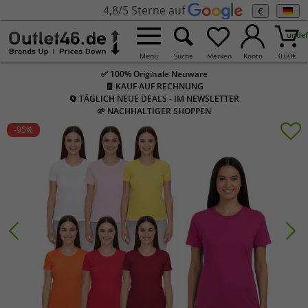
4,8/5 Sterne auf
€
undef
Menü
Suche
Merken
Konto
0,00
€
✅ 100% Originale Neuware
🧾 KAUF AUF RECHNUNG
🔄 TÄGLICH NEUE DEALS - IM NEWSLETTER
🌱 NACHHALTIGER SHOPPEN
-95
%