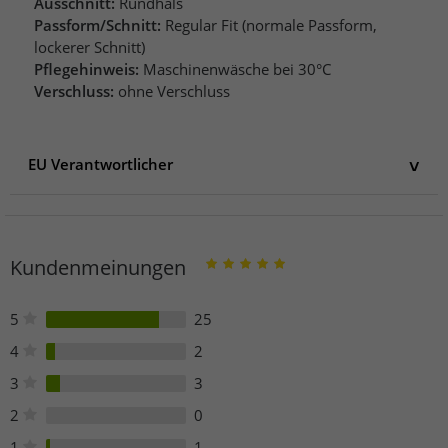
Ausschnitt:
Rundhals
Passform/Schnitt:
Regular Fit (normale Passform,
lockerer Schnitt)
Pflegehinweis:
Maschinenwäsche bei 30°C
Verschluss:
ohne Verschluss
EU Verantwortlicher
EU Verantwortlicher
Elevate Clothing GmbH
Kleiststraße 9-12
Kundenmeinungen
10787 Berlin
Deutschland
bestellung@elevateclo.com
5
25
4
2
3
3
2
0
1
1