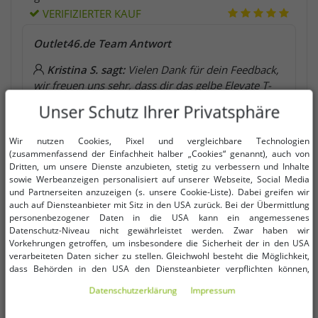
VERIFIZIERTER KAUF
Outlet46.de Team Antwort
Kristina S. sagt:
Vielen Dank für dein Feedback,
wir freuen uns sehr, dass dir das gelbe Elevate T-
Shirt in Größe XS gut passt und angenehm zu
Unser Schutz Ihrer Privatsphäre
tragen ist!
Wir nutzen Cookies, Pixel und vergleichbare Technologien
(zusammenfassend der Einfachheit halber „Cookies“ genannt), auch von
Dritten, um unsere Dienste anzubieten, stetig zu verbessern und Inhalte
Anonym sagt:
Sehr gutes tragegefühl
sowie Werbeanzeigen personalisiert auf unserer Webseite, Social Media
VERIFIZIERTER KAUF
und Partnerseiten anzuzeigen (s. unsere Cookie-Liste). Dabei greifen wir
auch auf Diensteanbieter mit Sitz in den USA zurück. Bei der Übermittlung
personenbezogener Daten in die USA kann ein angemessenes
Outlet46.de Team Antwort
Datenschutz-Niveau nicht gewährleistet werden. Zwar haben wir
Vorkehrungen getroffen, um insbesondere die Sicherheit der in den USA
Kristina S. sagt:
Vielen Dank für Ihre
verarbeiteten Daten sicher zu stellen. Gleichwohl besteht die Möglichkeit,
Rückmeldung! Es freut uns, dass das Tragegefühl
dass Behörden in den USA den Diensteanbieter verpflichten können,
so gut ist!
personenbezogene Daten an sie herauszugeben. Die Übermittlung erfolgt
Daten­schutz­erklärung
Impressum
im Einzelfall auf Basis entsprechender US-Gesetzgebung, ein wirksamer
Rechtsbehelf hiergegen existiert nicht. Ebenfalls kann eine Geltendmachung