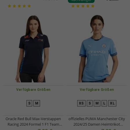
Verfügbare Größen
Verfügbare Größen
S
M
XS
S
M
L
XL
Oracle Red Bull Max-Verstappen
offizielles PUMA Manchester City
Racing 2024 Formel 1 F1 Team
2024/25 Damen Heimtrikot
Damen Polo-Shirt mit
nachhaltiges Premier League