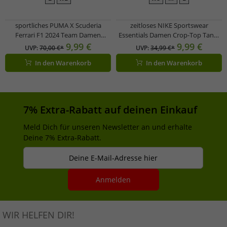
sportliches PUMA X Scuderia
zeitloses NIKE Sportswear
Ferrari F1 2024 Team Damen
Essentials Damen Crop-Top Tank-
Kurzarm-Shirt Baumwoll-Shirt
Top Sport-Shirt Trainings-Shirt
9,99 €
9,99 €
UVP:
70,00 €*
UVP:
34,99 €*
701228006 001 Rot
FB8279-019 Beige
In den Warenkorb
In den Warenkorb
7% Extra-Rabatt auf deinen Einkauf
Meld Dich für unseren Newsletter an und erhalte
Deine 7% Extra-Rabatt.
Deine E-Mail-Adresse hier
Anmelden
WIR HELFEN DIR!