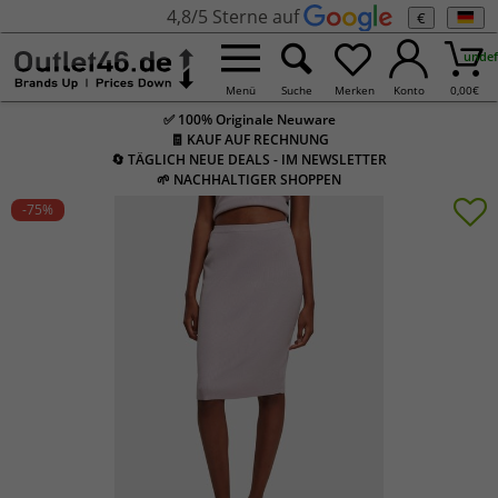
4,8/5 Sterne auf
€
undef
Menü
Suche
Merken
Konto
0,00
€
✅ 100% Originale Neuware
🧾 KAUF AUF RECHNUNG
🔄 TÄGLICH NEUE DEALS - IM NEWSLETTER
🌱 NACHHALTIGER SHOPPEN
-75
%