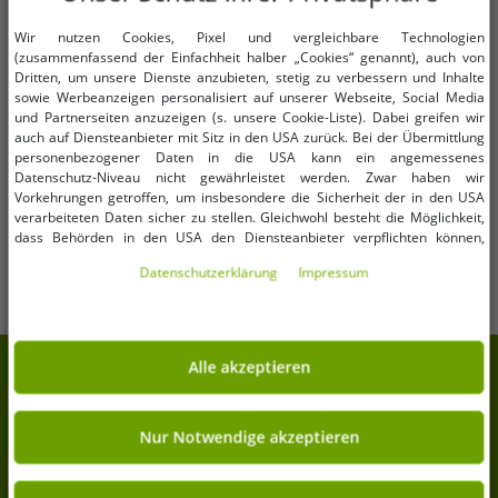
Wir nutzen Cookies, Pixel und vergleichbare Technologien
(zusammenfassend der Einfachheit halber „Cookies“ genannt), auch von
Dritten, um unsere Dienste anzubieten, stetig zu verbessern und Inhalte
Verfügbare Größen
Verfügbare Größen
sowie Werbeanzeigen personalisiert auf unserer Webseite, Social Media
und Partnerseiten anzuzeigen (s. unsere Cookie-Liste). Dabei greifen wir
32/34
36/38
44
46
auch auf Diensteanbieter mit Sitz in den USA zurück. Bei der Übermittlung
personenbezogener Daten in die USA kann ein angemessenes
Datenschutz-Niveau nicht gewährleistet werden. Zwar haben wir
Damen ausgestellter Midi-Rock
McKINLEY Isabel W Damen Rock
Vorkehrungen getroffen, um insbesondere die Sicherheit der in den USA
stylischer Strick-Rock 970081
schützender Ski-Rock mit
verarbeiteten Daten sicher zu stellen. Gleichwohl besteht die Möglichkeit,
Schwarz
AQUABASE Beschichtung 420206
1,99 €
5,99 €
dass Behörden in den USA den Diensteanbieter verpflichten können,
UVP:
29,99 €*
UVP:
79,99 €*
057 Schwarz
personenbezogene Daten an sie herauszugeben. Die Übermittlung erfolgt
In den Warenkorb
In den Warenkorb
Daten­schutz­erklärung
Impressum
im Einzelfall auf Basis entsprechender US-Gesetzgebung, ein wirksamer
Rechtsbehelf hiergegen existiert nicht. Ebenfalls kann eine Geltendmachung
von Betroffenenrechten nicht garantiert werden oder dass Du über den
Zugriff informiert wirst. Mit Deiner Einwilligung gem. Art. 49 Abs. 1 lit. a
DSGVO erklärst Du Dich in die Übermittlung in die USA für einverstanden
Alle akzeptieren
7% Extra-Rabatt auf deinen Einkauf
(s.a. unsere Datenschutzerklärung). Du hast die Wahl, ob nur notwendige
Cookies verwendet werden sollen oder ob Du darüber hinaus weitere
Meld Dich für unseren Newsletter an und erhalte
Cookies akzeptieren möchtest. Standardmäßig sind nur notwendige Dienste
Deine 7% Extra-Rabatt.
aktiv, was Du unter „Nur Notwendige akzeptieren verwenden“ bestätigen
Nur Notwendige akzeptieren
kannst. Du kannst Deine Einwilligung entweder für „Alle akzeptieren“
erklären oder unter „Weitere Einstellungen“ an Deine Wünsche anpassen.
Deine E-Mail-Adresse hier
Deine Einwilligung kannst Du jederzeit über „Datenschutz-Einstellungen“