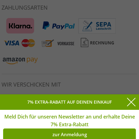
ZAHLUNGSARTEN
WIR VERSCHICKEN MIT
7% EXTRA-RABATT AUF DEINEN EINKAUF
Meld Dich für unseren Newsletter an und erhalte Deine
Alle Preise inkl. gesetzlicher MwSt. * Unverbindliche
7% Extra-Rabatt
Preisempfehlung des Herstellers. | © Copyright 2026
Outlet46.de GmbH Alle Rechte vorbehalten. | **Montag-
zur Anmeldung