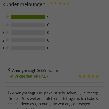
Kundenmeinungen
22179 Hamburg
Deutschland
customer-service@aproductz.com
5
9
4
0
3
0
2
0
1
0
Anonym sagt:
Schön warm
VERIFIZIERTER KAUF
Anonym sagt:
Die Jacke ist sehr schön, Qualität top,
für den Preis weiterempfehlen. Ich trage m, ich habe s
bestellt,denn es gab nur s, sie war eng, deswegen