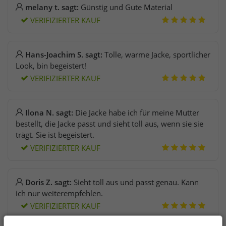
melany t. sagt:
Günstig und Gute Material
VERIFIZIERTER KAUF
Hans-Joachim S. sagt:
Tolle, warme Jacke, sportlicher
Look, bin begeistert!
VERIFIZIERTER KAUF
Ilona N. sagt:
Die Jacke habe ich für meine Mutter
bestellt, die Jacke passt und sieht toll aus, wenn sie sie
trägt. Sie ist begeistert.
VERIFIZIERTER KAUF
Doris Z. sagt:
Sieht toll aus und passt genau. Kann
ich nur weiterempfehlen.
VERIFIZIERTER KAUF