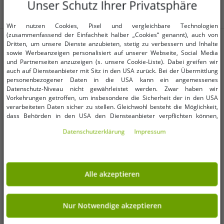
Unser Schutz Ihrer Privatsphäre
Wir nutzen Cookies, Pixel und vergleichbare Technologien
(zusammenfassend der Einfachheit halber „Cookies“ genannt), auch von
WEITERE REDUZIERTE ARTIKEL
Dritten, um unsere Dienste anzubieten, stetig zu verbessern und Inhalte
sowie Werbeanzeigen personalisiert auf unserer Webseite, Social Media
und Partnerseiten anzuzeigen (s. unsere Cookie-Liste). Dabei greifen wir
-80%
-80%
auch auf Diensteanbieter mit Sitz in den USA zurück. Bei der Übermittlung
personenbezogener Daten in die USA kann ein angemessenes
Datenschutz-Niveau nicht gewährleistet werden. Zwar haben wir
Vorkehrungen getroffen, um insbesondere die Sicherheit der in den USA
verarbeiteten Daten sicher zu stellen. Gleichwohl besteht die Möglichkeit,
dass Behörden in den USA den Diensteanbieter verpflichten können,
personenbezogene Daten an sie herauszugeben. Die Übermittlung erfolgt
Daten­schutz­erklärung
Impressum
im Einzelfall auf Basis entsprechender US-Gesetzgebung, ein wirksamer
Rechtsbehelf hiergegen existiert nicht. Ebenfalls kann eine Geltendmachung
von Betroffenenrechten nicht garantiert werden oder dass Du über den
Zugriff informiert wirst. Mit Deiner Einwilligung gem. Art. 49 Abs. 1 lit. a
DSGVO erklärst Du Dich in die Übermittlung in die USA für einverstanden
Alle akzeptieren
(s.a. unsere Datenschutzerklärung). Du hast die Wahl, ob nur notwendige
Cookies verwendet werden sollen oder ob Du darüber hinaus weitere
Cookies akzeptieren möchtest. Standardmäßig sind nur notwendige Dienste
aktiv, was Du unter „Nur Notwendige akzeptieren verwenden“ bestätigen
Nur Notwendige akzeptieren
kannst. Du kannst Deine Einwilligung entweder für „Alle akzeptieren“
erklären oder unter „Weitere Einstellungen“ an Deine Wünsche anpassen.