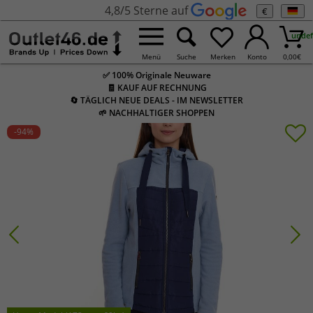
4,8/5 Sterne auf
€
undef
Menü
Suche
Merken
Konto
0,00
€
✅ 100% Originale Neuware
🧾 KAUF AUF RECHNUNG
🔄 TÄGLICH NEUE DEALS - IM NEWSLETTER
🌱 NACHHALTIGER SHOPPEN
-94
%