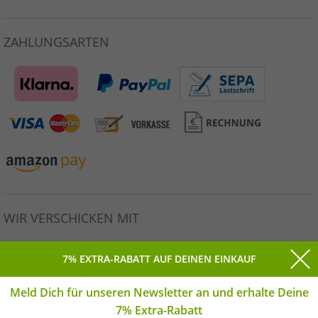
ZAHLUNGSARTEN
WIR VERSCHICKEN MIT
7% EXTRA-RABATT AUF DEINEN EINKAUF
Meld Dich für unseren Newsletter an und erhalte Deine
Alle Preise inkl. gesetzlicher MwSt. * Unverbindliche
7% Extra-Rabatt
Preisempfehlung des Herstellers. | © Copyright 2026