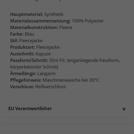
Hauptmaterial:
Synthetik
Materialzusammensetzung:
100% Polyester
Materialkonstruktion:
Fleece
Farbe:
Blau
Stil:
Fleecejacke
Produktart:
Fleecejacke
Ausschnitt:
Kapuze
Passform/Schnitt:
Slim Fit: (enganliegende Passform,
körperbetonter Schnitt)
Ärmellänge:
Langarm
Pflegehinweis:
Maschinenwäsche bei 30°C
Verschluss:
Reißverschluss
EU Verantwortlicher
EU Verantwortlicher
AproductZ GmbH
Werner-Otto-Straße 1-7