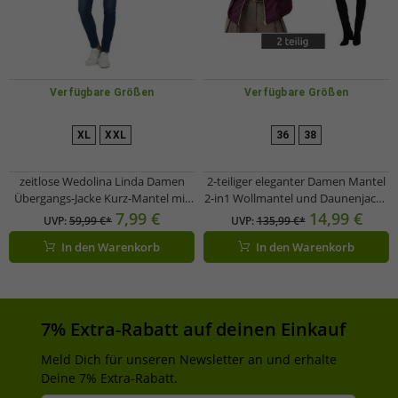
Verfügbare Größen
Verfügbare Größen
XL
XXL
36
38
zeitlose Wedolina Linda Damen
2-teiliger eleganter Damen Mantel
Übergangs-Jacke Kurz-Mantel mit
2-in1 Wollmantel und Daunenjacke
abnehmbarer Kapuze sportliche
mit recycelten Fasern 906403
7,99 €
14,99 €
UVP:
59,99 €*
UVP:
135,99 €*
Frühlings-Jacke 6556620 Grau
Weinrot
In den Warenkorb
In den Warenkorb
7% Extra-Rabatt auf deinen Einkauf
Meld Dich für unseren Newsletter an und erhalte
Deine 7% Extra-Rabatt.