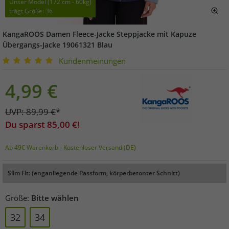
Unser Model (172 cm - 60kg)
trägt Größe: 36
KangaROOS Damen Fleece-Jacke Steppjacke mit Kapuze
Übergangs-Jacke 19061321 Blau
Kundenmeinungen
4,99
€
UVP:
89,99
€
*
Du sparst
85,00
€!
Ab 49€ Warenkorb - Kostenloser Versand (DE)
Slim Fit: (enganliegende Passform, körperbetonter Schnitt)
Größe:
Bitte wählen
32
34