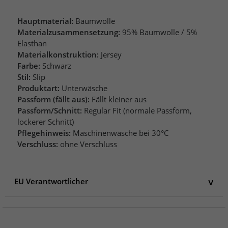
Hauptmaterial:
Baumwolle
Materialzusammensetzung:
95% Baumwolle / 5%
Elasthan
Materialkonstruktion:
Jersey
Farbe:
Schwarz
Stil:
Slip
Produktart:
Unterwäsche
Passform (fällt aus):
Fällt kleiner aus
Passform/Schnitt:
Regular Fit (normale Passform,
lockerer Schnitt)
Pflegehinweis:
Maschinenwäsche bei 30°C
Verschluss:
ohne Verschluss
EU Verantwortlicher
EU Verantwortlicher
KAPPA S.r.l.
Largo Maurizio Vitale 1