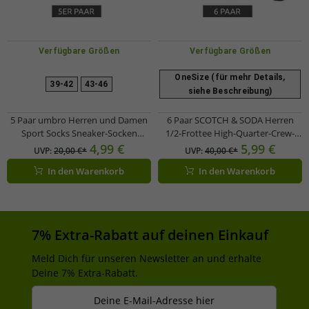
Verfügbare Größen
Verfügbare Größen
OneSize (für mehr Details,
39-42
43-46
siehe Beschreibung)
5 Paar umbro Herren und Damen
6 Paar SCOTCH & SODA Herren
Sport Socks Sneaker-Socken
1/2-Frottee High-Quarter-Crew-
Strümpfe Oeko-Tex Standard 100
Socken Amsterdam Alltags-
4,99 €
5,99 €
UVP:
20,00 €*
UVP:
40,00 €*
Schwarz
Strümpfe Größe 41-46 Business-
In den Warenkorb
In den Warenkorb
Socken SS43442-280 Beige,
Hellgrau, Taupe, Grau, Braun,
Anthrazit
7% Extra-Rabatt auf deinen Einkauf
Meld Dich für unseren Newsletter an und erhalte
Deine 7% Extra-Rabatt.
Deine E-Mail-Adresse hier