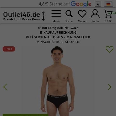
4,8/5 Sterne auf
€
undef
Menü
Suche
Merken
Konto
0,00
€
✅ 100% Originale Neuware
🧾 KAUF AUF RECHNUNG
🔄 TÄGLICH NEUE DEALS - IM NEWSLETTER
🌱 NACHHALTIGER SHOPPEN
-78
%