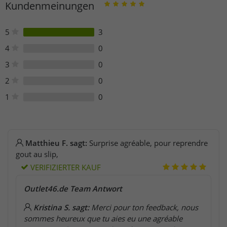
Kundenmeinungen
10152 Torino
Italien
customer@kappa.com
5
3
4
0
3
0
2
0
1
0
Matthieu F. sagt:
Surprise agréable, pour reprendre
gout au slip,
VERIFIZIERTER KAUF
Outlet46.de Team Antwort
Kristina S. sagt:
Merci pour ton feedback, nous
sommes heureux que tu aies eu une agréable