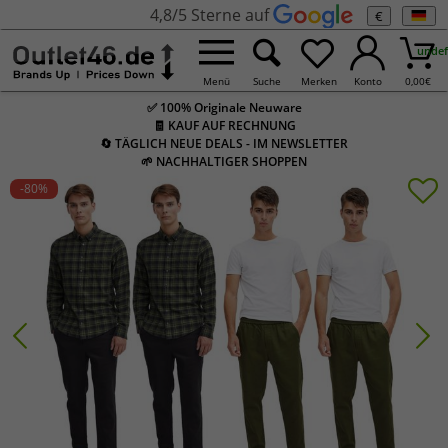
4,8/5 Sterne auf
€
undef
Menü
Suche
Merken
Konto
0,00
€
✅ 100% Originale Neuware
🧾 KAUF AUF RECHNUNG
🔄 TÄGLICH NEUE DEALS - IM NEWSLETTER
🌱 NACHHALTIGER SHOPPEN
-80
%