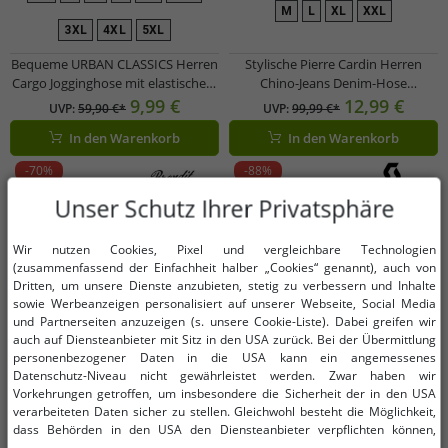
M
L
XL
XXL
3XL
4XL
5XL
Bequeme URBAN CLASSICS Herren
Stylische Pierre Cardin Herren
Cargo Jogginghose mit elastischem
Chino-Jeans Denim-Hose
Bund und Cargo-Taschen Schwarz
Baumwoll-Hose I22PI4565 Blau
9,99 €
12,99 €
UVP:
59,90 €*
UVP:
99,99 €*
In den Warenkorb
In den Warenkorb
-70%
-88%
Unser Schutz Ihrer Privatsphäre
Wir nutzen Cookies, Pixel und vergleichbare Technologien
(zusammenfassend der Einfachheit halber „Cookies“ genannt), auch von
Dritten, um unsere Dienste anzubieten, stetig zu verbessern und Inhalte
sowie Werbeanzeigen personalisiert auf unserer Webseite, Social Media
und Partnerseiten anzuzeigen (s. unsere Cookie-Liste). Dabei greifen wir
auch auf Diensteanbieter mit Sitz in den USA zurück. Bei der Übermittlung
personenbezogener Daten in die USA kann ein angemessenes
Datenschutz-Niveau nicht gewährleistet werden. Zwar haben wir
Vorkehrungen getroffen, um insbesondere die Sicherheit der in den USA
verarbeiteten Daten sicher zu stellen. Gleichwohl besteht die Möglichkeit,
dass Behörden in den USA den Diensteanbieter verpflichten können,
personenbezogene Daten an sie herauszugeben. Die Übermittlung erfolgt