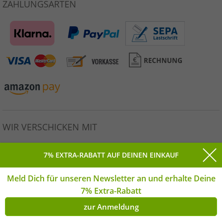
ZAHLUNGSARTEN
WIR VERSCHICKEN MIT
7% EXTRA-RABATT AUF DEINEN EINKAUF
Meld Dich für unseren Newsletter an und erhalte Deine
Alle Preise inkl. gesetzlicher MwSt. * Unverbindliche
7% Extra-Rabatt
Preisempfehlung des Herstellers. | © Copyright 2026
Outlet46.de GmbH Alle Rechte vorbehalten. | **Montag-
zur Anmeldung
Freitag | *(DE)