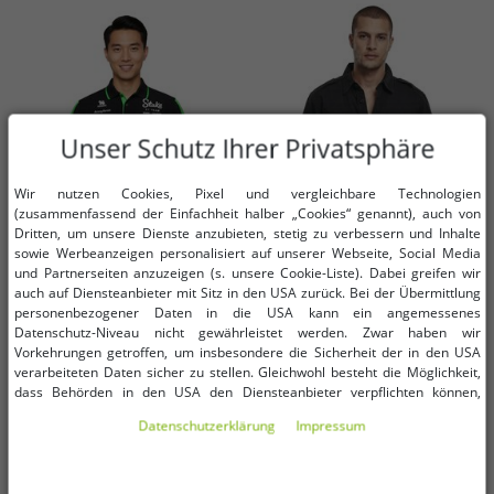
Unser Schutz Ihrer Privatsphäre
Wir nutzen Cookies, Pixel und vergleichbare Technologien
(zusammenfassend der Einfachheit halber „Cookies“ genannt), auch von
Dritten, um unsere Dienste anzubieten, stetig zu verbessern und Inhalte
sowie Werbeanzeigen personalisiert auf unserer Webseite, Social Media
und Partnerseiten anzuzeigen (s. unsere Cookie-Liste). Dabei greifen wir
Verfügbare Größen
Verfügbare Größen
auch auf Diensteanbieter mit Sitz in den USA zurück. Bei der Übermittlung
personenbezogener Daten in die USA kann ein angemessenes
Datenschutz-Niveau nicht gewährleistet werden. Zwar haben wir
S
M
L
S
M
L
Vorkehrungen getroffen, um insbesondere die Sicherheit der in den USA
verarbeiteten Daten sicher zu stellen. Gleichwohl besteht die Möglichkeit,
dass Behörden in den USA den Diensteanbieter verpflichten können,
farbenfrohes Stake Kick Sauber
klassisches Build Your Brand
personenbezogene Daten an sie herauszugeben. Die Übermittlung erfolgt
Formula 1 2024 Herren Polo-Shirt
Vintage Langarm-Hemd Herren
Daten­schutz­erklärung
Impressum
im Einzelfall auf Basis entsprechender US-Gesetzgebung, ein wirksamer
Formel 1 Sommer-Shirt mit
Shirt im Used Look Longsleeve
7,99 €
9,99 €
UVP:
85,00 €*
UVP:
39,99 €*
Rechtsbehelf hiergegen existiert nicht. Ebenfalls kann eine Geltendmachung
Baumwolle 701232879 001
B9373 Schwarz
von Betroffenenrechten nicht garantiert werden oder dass Du über den
In den Warenkorb
In den Warenkorb
Schwarz/Grün
Zugriff informiert wirst. Mit Deiner Einwilligung gem. Art. 49 Abs. 1 lit. a