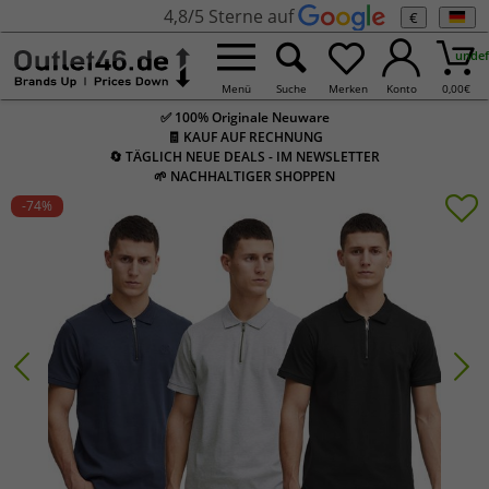
4,8/5 Sterne auf
€
undef
Menü
Suche
Merken
Konto
0,00
€
✅ 100% Originale Neuware
🧾 KAUF AUF RECHNUNG
🔄 TÄGLICH NEUE DEALS - IM NEWSLETTER
🌱 NACHHALTIGER SHOPPEN
-74
%