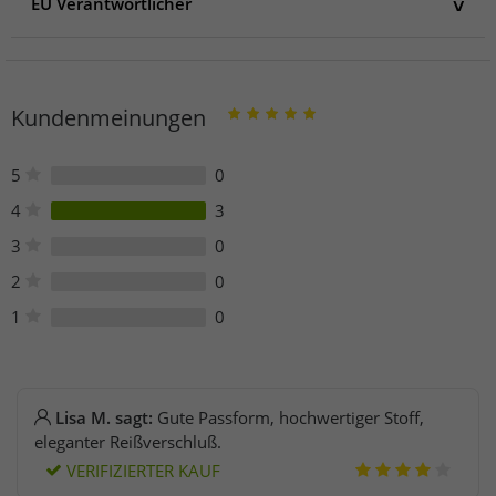
EU Verantwortlicher
EU Verantwortlicher
DK Company Vejle A/S
Edisonvej 4
Kundenmeinungen
7100 Vejle
Dänemark
info@dkcompany.com
5
0
4
3
3
0
2
0
1
0
Lisa M. sagt:
Gute Passform, hochwertiger Stoff,
eleganter Reißverschluß.
VERIFIZIERTER KAUF