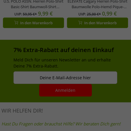
U.S. POLO ASSN. Herren Polo-Shirt
ELEVATE Calgary Herren Polo-Shirt
Basic-Shirt Baumwoll-Shirt
Baumwolle Polo-Hemd Pique-
Kurzarm-Shirt 197 61092 52520 155
Strick 200 g/m² 3808091 Rosa-
9,99 €
0,99 €
UVP:
59,95 €*
UVP:
25,00 €*
Rot/Blau
Blush
In den Warenkorb
In den Warenkorb
7% Extra-Rabatt auf deinen Einkauf
Meld Dich für unseren Newsletter an und erhalte
Deine 7% Extra-Rabatt.
Deine E-Mail-Adresse hier
Anmelden
WIR HELFEN DIR!
Hast Du Fragen oder brauchst Hilfe? Wir beraten Dich gern!