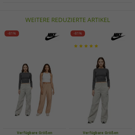
EU Verantwortlicher
Freddy S.p.A.
WEITERE REDUZIERTE ARTIKEL
Corso Buenos Aires 20
20124 Milano
Italien
-81%
-81%
info@freddy.com
Verfügbare Größen
Verfügbare Größen