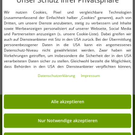
Wir nutzen Cookies, Pixel und vergleichbare Technologien
(zusammenfassend der Einfachheit halber „Cookies“ genannt), auch von
Dritten, um unsere Dienste anzubieten, stetig zu verbessern und Inhalte
Verfügbare Größen
Verfügbare Größen
sowie Werbeanzeigen personalisiert auf unserer Webseite, Social Media
und Partnerseiten anzuzeigen (s. unsere Cookie-Liste). Dabei greifen wir
auch auf Diensteanbieter mit Sitz in den USA zurück. Bei der Übermittlung
XS
S
M
L
XS
S
M
personenbezogener Daten in die USA kann ein angemessenes
Datenschutz-Niveau nicht gewährleistet werden. Zwar haben wir
praktische adidas Cargo-Hose
vielseitige URBAN CLASSICS Damen
Vorkehrungen getroffen, um insbesondere die Sicherheit der in den USA
Damen Freizeit-Hose mit
Hose Stretch Ketten-Detail
verarbeiteten Daten sicher zu stellen. Gleichwohl besteht die Möglichkeit,
aufgesetzten Taschen Loose Fit
Schwarz
dass Behörden in den USA den Diensteanbieter verpflichten können,
15,99 €
8,99 €
UVP:
74,99 €*
UVP:
35,99 €*
personenbezogene Daten an sie herauszugeben. Die Übermittlung erfolgt
JF6531 Beige
Daten­schutz­erklärung
Impressum
In den Warenkorb
In den Warenkorb
im Einzelfall auf Basis entsprechender US-Gesetzgebung, ein wirksamer
Rechtsbehelf hiergegen existiert nicht. Ebenfalls kann eine Geltendmachung
von Betroffenenrechten nicht garantiert werden oder dass Du über den
Zugriff informiert wirst. Mit Deiner Einwilligung gem. Art. 49 Abs. 1 lit. a
DSGVO erklärst Du Dich in die Übermittlung in die USA für einverstanden
Alle akzeptieren
7% Extra-Rabatt auf deinen Einkauf
(s.a. unsere Datenschutzerklärung). Du hast die Wahl, ob nur notwendige
Cookies verwendet werden sollen oder ob Du darüber hinaus weitere
Meld Dich für unseren Newsletter an und erhalte
Cookies akzeptieren möchtest. Standardmäßig sind nur notwendige Dienste
aktiv, was Du unter „Nur Notwendige akzeptieren verwenden“ bestätigen
Nur Notwendige akzeptieren
Deine 7% Extra-Rabatt.
kannst. Du kannst Deine Einwilligung entweder für „Alle akzeptieren“
erklären oder unter „Weitere Einstellungen“ an Deine Wünsche anpassen.
Deine E-Mail-Adresse hier