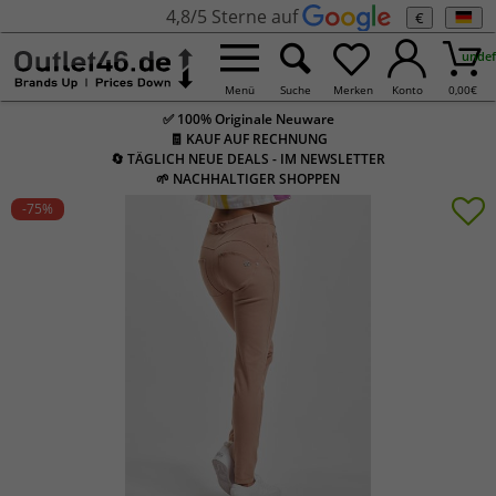
4,8/5 Sterne auf
€
undef
Menü
Suche
Merken
Konto
0,00
€
✅ 100% Originale Neuware
🧾 KAUF AUF RECHNUNG
🔄 TÄGLICH NEUE DEALS - IM NEWSLETTER
🌱 NACHHALTIGER SHOPPEN
-75
%