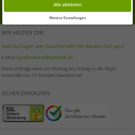
Deine Einwilligung kannst Du jederzeit über „Datenschutz-Einstellungen“
Alle ablehnen
am Ende jeder unserer Seiten mit Wirkung für die Zukunft widerrufen oder
Anmelden
ändern.
Weitere Einstellungen
WIR HELFEN DIR!
Hast Du Fragen oder brauchst Hilfe? Wir beraten Dich gern!
E-Mail:
kundendienst@outlet46.de
Deine Anfrage wird von Montag bis Freitag in der Regel
innerhalb von 24 Stunden beantwortet
SICHER EINKAUFEN