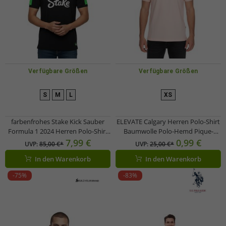
Verfügbare Größen
Verfügbare Größen
S
M
L
XS
farbenfrohes Stake Kick Sauber
ELEVATE Calgary Herren Polo-Shirt
Formula 1 2024 Herren Polo-Shirt
Baumwolle Polo-Hemd Pique-
Formel 1 Sommer-Shirt mit
Strick 200 g/m² 3808091 Rosa-
7,99 €
0,99 €
UVP:
85,00 €*
UVP:
25,00 €*
Baumwolle 701232879 001
Blush
In den Warenkorb
In den Warenkorb
Schwarz/Grün
-75%
-83%