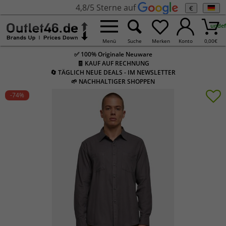
4,8/5 Sterne auf
€
undef
Menü
Suche
Merken
Konto
0,00
€
✅ 100% Originale Neuware
🧾 KAUF AUF RECHNUNG
🔄 TÄGLICH NEUE DEALS - IM NEWSLETTER
🌱 NACHHALTIGER SHOPPEN
-74
%