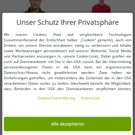
Unser Schutz Ihrer Privatsphäre
Wir nutzen Cookies, Pixel und vergleichbare Technologien
(zusammenfassend der Einfachheit halber „Cookies“ genannt), auch von
Dritten, um unsere Dienste anzubieten, stetig zu verbessern und Inhalte
sowie Werbeanzeigen personalisiert auf unserer Webseite, Social Media
und Partnerseiten anzuzeigen (s. unsere Cookie-Liste). Dabei greifen wir
auch auf Diensteanbieter mit Sitz in den USA zurück. Bei der Übermittlung
personenbezogener Daten in die USA kann ein angemessenes
Verfügbare Größen
Verfügbare Größen
Datenschutz-Niveau nicht gewährleistet werden. Zwar haben wir
Vorkehrungen getroffen, um insbesondere die Sicherheit der in den USA
verarbeiteten Daten sicher zu stellen. Gleichwohl besteht die Möglichkeit,
S
M
L
L
dass Behörden in den USA den Diensteanbieter verpflichten können,
personenbezogene Daten an sie herauszugeben. Die Übermittlung erfolgt
Daten­schutz­erklärung
Impressum
klassisches Build Your Brand
U.S. POLO ASSN. Herren Polo-Shirt
im Einzelfall auf Basis entsprechender US-Gesetzgebung, ein wirksamer
Rechtsbehelf hiergegen existiert nicht. Ebenfalls kann eine Geltendmachung
Vintage Langarm-Hemd Herren
Basic-Shirt Baumwoll-Shirt
von Betroffenenrechten nicht garantiert werden oder dass Du über den
Shirt im Used Look Longsleeve
Kurzarm-Shirt 197 61092 52520 155
9,99 €
9,99 €
UVP:
39,99 €*
UVP:
59,95 €*
Zugriff informiert wirst. Mit Deiner Einwilligung gem. Art. 49 Abs. 1 lit. a
B9373 Schwarz
Rot/Blau
DSGVO erklärst Du Dich in die Übermittlung in die USA für einverstanden
In den Warenkorb
In den Warenkorb
Alle akzeptieren
(s.a. unsere Datenschutzerklärung). Du hast die Wahl, ob nur notwendige
Cookies verwendet werden sollen oder ob Du darüber hinaus weitere