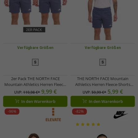
Verfügbare Größen
Verfügbare Größen
S
S
2er Pack THE NORTH FACE
THE NORTH FACE Mountain
Mountain Athletics Herren Fleece-
Athletics Herren Fleece-Shorts
Shorts sportliche Sommer-Hose
sportliche Sommer-Hose mit
9,99 €
5,99 €
UVP:
119,98 €*
UVP:
59,99 €*
mit Eingriffstaschen
Eingrifftaschen NF0A82300EA1
In den Warenkorb
In den Warenkorb
NF0A82300EA1 Blau
Blau
-96%
-82%