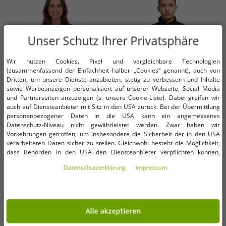
Unser Schutz Ihrer Privatsphäre
Wir nutzen Cookies, Pixel und vergleichbare Technologien
(zusammenfassend der Einfachheit halber „Cookies“ genannt), auch von
Dritten, um unsere Dienste anzubieten, stetig zu verbessern und Inhalte
sowie Werbeanzeigen personalisiert auf unserer Webseite, Social Media
und Partnerseiten anzuzeigen (s. unsere Cookie-Liste). Dabei greifen wir
auch auf Diensteanbieter mit Sitz in den USA zurück. Bei der Übermittlung
personenbezogener Daten in die USA kann ein angemessenes
Verfügbare Größen
Verfügbare Größen
Datenschutz-Niveau nicht gewährleistet werden. Zwar haben wir
Vorkehrungen getroffen, um insbesondere die Sicherheit der in den USA
verarbeiteten Daten sicher zu stellen. Gleichwohl besteht die Möglichkeit,
XS
S
dass Behörden in den USA den Diensteanbieter verpflichten können,
personenbezogene Daten an sie herauszugeben. Die Übermittlung erfolgt
Daten­schutz­erklärung
Impressum
im Einzelfall auf Basis entsprechender US-Gesetzgebung, ein wirksamer
ELEVATE Calgary Damen Polo-Shirt
NIKE Jordan Flight Mountainside
Rechtsbehelf hiergegen existiert nicht. Ebenfalls kann eine Geltendmachung
Baumwolle Polo-Hemd Pique-
Herren Fleece-Jacke mit
von Betroffenenrechten nicht garantiert werden oder dass Du über den
Strick 200 g/m² 3808138 Lila
Stehkragen Fell-Jacke Übergangs-
0,99 €
24,99 €
UVP:
25,00 €*
UVP:
139,99 €*
Zugriff informiert wirst. Mit Deiner Einwilligung gem. Art. 49 Abs. 1 lit. a
Jacke FV7448-010 Schwarz
DSGVO erklärst Du Dich in die Übermittlung in die USA für einverstanden
In den Warenkorb
In den Warenkorb
Alle akzeptieren
(s.a. unsere Datenschutzerklärung). Du hast die Wahl, ob nur notwendige
Cookies verwendet werden sollen oder ob Du darüber hinaus weitere