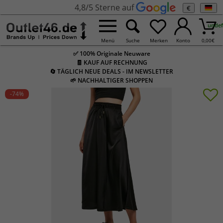
4,8/5 Sterne auf
€
undef
Menü
Suche
Merken
Konto
0,00
€
✅ 100% Originale Neuware
🧾 KAUF AUF RECHNUNG
🔄 TÄGLICH NEUE DEALS - IM NEWSLETTER
🌱 NACHHALTIGER SHOPPEN
-74
%