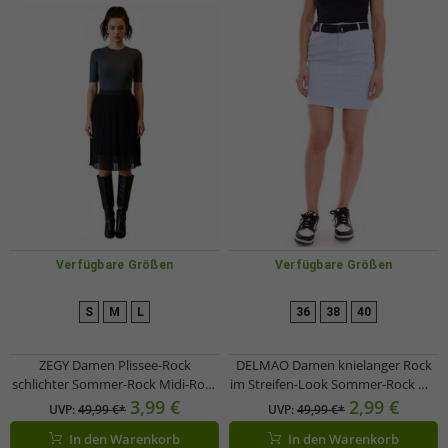
Verfügbare Größen
Verfügbare Größen
S
M
L
36
38
40
ZEGY Damen Plissee-Rock
DELMAO Damen knielanger Rock
schlichter Sommer-Rock Midi-Rock
im Streifen-Look Sommer-Rock mit
1052 Schwarz
Gürtel 98653165 Blau/Weiß
3,99 €
2,99 €
UVP:
49,99 €*
UVP:
49,99 €*
In den Warenkorb
In den Warenkorb