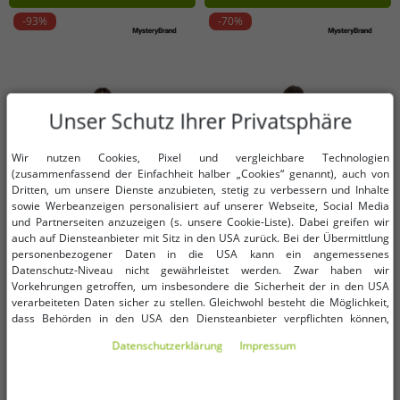
-93%
-70%
Unser Schutz Ihrer Privatsphäre
Wir nutzen Cookies, Pixel und vergleichbare Technologien
(zusammenfassend der Einfachheit halber „Cookies“ genannt), auch von
Dritten, um unsere Dienste anzubieten, stetig zu verbessern und Inhalte
sowie Werbeanzeigen personalisiert auf unserer Webseite, Social Media
und Partnerseiten anzuzeigen (s. unsere Cookie-Liste). Dabei greifen wir
auch auf Diensteanbieter mit Sitz in den USA zurück. Bei der Übermittlung
personenbezogener Daten in die USA kann ein angemessenes
Datenschutz-Niveau nicht gewährleistet werden. Zwar haben wir
Vorkehrungen getroffen, um insbesondere die Sicherheit der in den USA
verarbeiteten Daten sicher zu stellen. Gleichwohl besteht die Möglichkeit,
Verfügbare Größen
Verfügbare Größen
dass Behörden in den USA den Diensteanbieter verpflichten können,
personenbezogene Daten an sie herauszugeben. Die Übermittlung erfolgt
Daten­schutz­erklärung
Impressum
im Einzelfall auf Basis entsprechender US-Gesetzgebung, ein wirksamer
32/34
36/38
54
Rechtsbehelf hiergegen existiert nicht. Ebenfalls kann eine Geltendmachung
von Betroffenenrechten nicht garantiert werden oder dass Du über den
Zugriff informiert wirst. Mit Deiner Einwilligung gem. Art. 49 Abs. 1 lit. a