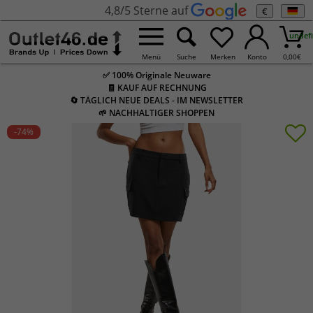
4,8/5 Sterne auf
€
undef
Menü
Suche
Merken
Konto
0,00
€
✅ 100% Originale Neuware
🧾 KAUF AUF RECHNUNG
🔄 TÄGLICH NEUE DEALS - IM NEWSLETTER
🌱 NACHHALTIGER SHOPPEN
-74
%