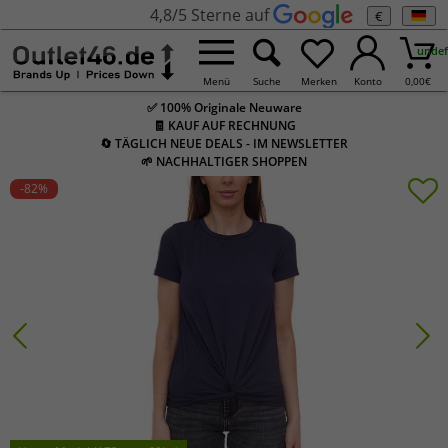
4,8/5 Sterne auf
€
undef
Menü
Suche
Merken
Konto
0,00
€
✅ 100% Originale Neuware
🧾 KAUF AUF RECHNUNG
🔄 TÄGLICH NEUE DEALS - IM NEWSLETTER
🌱 NACHHALTIGER SHOPPEN
-82
%