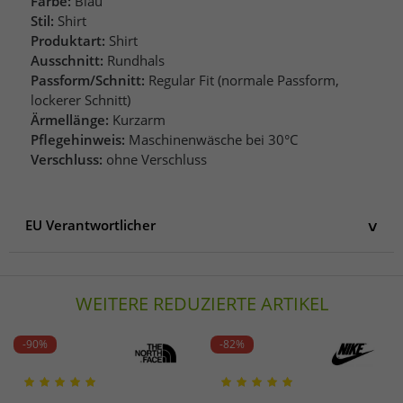
Farbe:
Blau
Stil:
Shirt
Produktart:
Shirt
Ausschnitt:
Rundhals
Passform/Schnitt:
Regular Fit (normale Passform,
lockerer Schnitt)
Ärmellänge:
Kurzarm
Pflegehinweis:
Maschinenwäsche bei 30°C
Verschluss:
ohne Verschluss
EU Verantwortlicher
EU Verantwortlicher
BESTSELLER A/S
WEITERE REDUZIERTE ARTIKEL
Fredskovvej 1
DK-7330 Brande
Dänemark
-90%
-82%
careinfo@bestseller.com