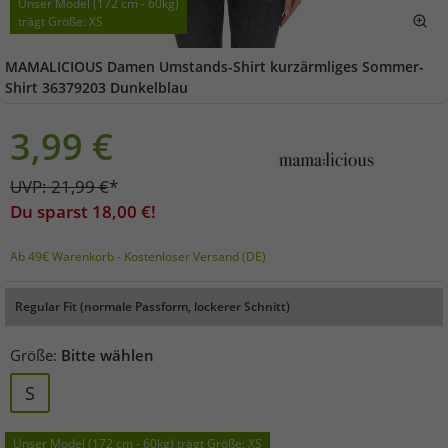
Unser Model (172 cm - 60kg)
trägt Größe: XS
MAMALICIOUS Damen Umstands-Shirt kurzärmliges Sommer-
Shirt 36379203 Dunkelblau
3,99
€
UVP:
21,99
€
*
Du sparst
18,00
€!
Ab 49€ Warenkorb - Kostenloser Versand (DE)
Regular Fit (normale Passform, lockerer Schnitt)
Größe:
Bitte wählen
S
Unser Model (172 cm - 60kg) trägt Größe: XS