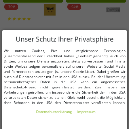
-70%
-94%
Unser Schutz Ihrer Privatsphäre
Wir nutzen Cookies, Pixel und vergleichbare Technologien
(zusammenfassend der Einfachheit halber „Cookies“ genannt), auch von
Dritten, um unsere Dienste anzubieten, stetig zu verbessern und Inhalte
sowie Werbeanzeigen personalisiert auf unserer Webseite, Social Media
und Partnerseiten anzuzeigen (s. unsere Cookie-Liste). Dabei greifen wir
auch auf Diensteanbieter mit Sitz in den USA zurück. Bei der Übermittlung
personenbezogener Daten in die USA kann ein angemessenes
Datenschutz-Niveau nicht gewährleistet werden. Zwar haben wir
Vorkehrungen getroffen, um insbesondere die Sicherheit der in den USA
verarbeiteten Daten sicher zu stellen. Gleichwohl besteht die Möglichkeit,
Verfügbare Größen
Verfügbare Größen
dass Behörden in den USA den Diensteanbieter verpflichten können,
personenbezogene Daten an sie herauszugeben. Die Übermittlung erfolgt
Daten­schutz­erklärung
Impressum
im Einzelfall auf Basis entsprechender US-Gesetzgebung, ein wirksamer
38
M
Rechtsbehelf hiergegen existiert nicht. Ebenfalls kann eine Geltendmachung
von Betroffenenrechten nicht garantiert werden oder dass Du über den
Zugriff informiert wirst. Mit Deiner Einwilligung gem. Art. 49 Abs. 1 lit. a