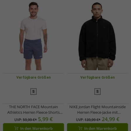
Verfügbare Größen
Verfügbare Größen
S
S
THE NORTH FACE Mountain
NIKE Jordan Flight Mountainside
Athletics Herren Fleece-Shorts
Herren Fleece-Jacke mit
sportliche Sommer-Hose mit
Stehkragen Fell-Jacke Übergangs-
5,99 €
24,99 €
UVP:
59,99 €*
UVP:
139,99 €*
Eingrifftaschen NF0A82300EA1
Jacke FV7448-010 Schwarz
In den Warenkorb
In den Warenkorb
Blau