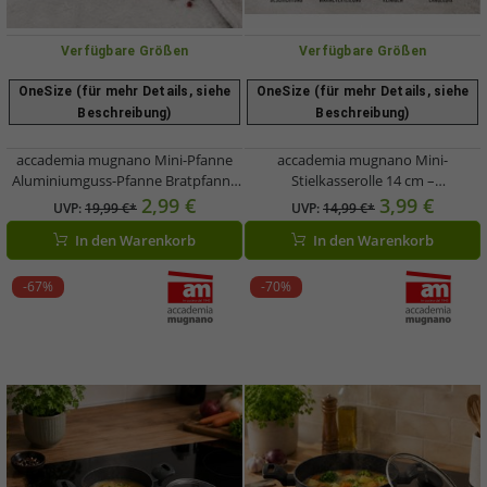
Verfügbare Größen
Verfügbare Größen
OneSize (für mehr Details, siehe
OneSize (für mehr Details, siehe
Beschreibung)
Beschreibung)
accademia mugnano Mini-Pfanne
accademia mugnano Mini-
Aluminiumguss-Pfanne Bratpfanne
Stielkasserolle 14 cm –
Durchmesser 20cm Made in Italy
Aluminium Antihaftbeschichtung Mi
2,99 €
3,99 €
UVP:
19,99 €*
UVP:
14,99 €*
Schwarz
ni-Stieltopf mit Griff Made in
In den Warenkorb
In den Warenkorb
Italy Schwarz
-67%
-70%