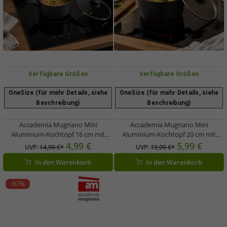
Verfügbare Größen
Verfügbare Größen
OneSize (für mehr Details, siehe
OneSize (für mehr Details, siehe
Beschreibung)
Beschreibung)
Accademia Mugnano Mini
Accademia Mugnano Mini
Aluminium-Kochtopf 16 cm mit
Aluminium-Kochtopf 20 cm mit
Glasdeckel Antihaftbeschichtet
Glasdeckel Antihaftbeschichtet
4,99 €
5,99 €
UVP:
14,99 €*
UVP:
19,99 €*
Made in Italy Schwarz
Made in Italy Schwarz
In den Warenkorb
In den Warenkorb
-67%