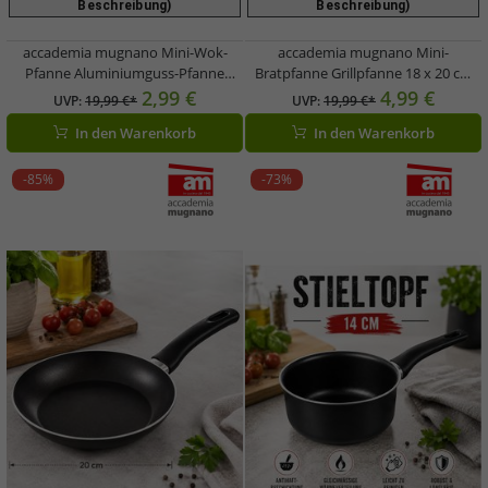
Beschreibung)
Beschreibung)
accademia mugnano Mini-Wok-
accademia mugnano Mini-
Pfanne Aluminiumguss-Pfanne
Bratpfanne Grillpfanne 18 x 20 cm
Bratpfanne Durchmesser 16cm
Aluminiumguss
2,99 €
4,99 €
UVP:
19,99 €*
UVP:
19,99 €*
Made in Italy Schwarz
Antihaftbeschichtung Made in Italy
In den Warenkorb
In den Warenkorb
Schwarz
-85%
-73%