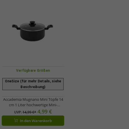
Verfügbare Größen
OneSize (für mehr Details, siehe
Beschreibung)
Accademia Mugnano Mini Töpfe 14
cm 1 Liter hochwertige Mini-
Kochtöpfe für effizientes Kochen
4,99 €
UVP:
14,99 €*
Schwarz
In den Warenkorb