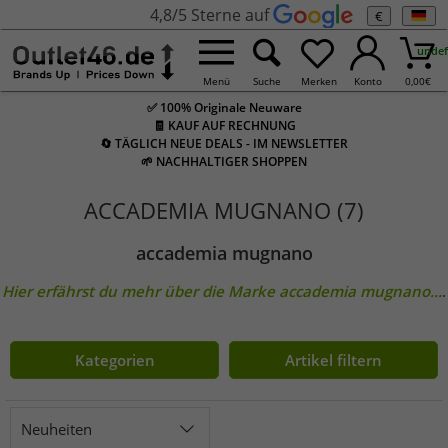
4,8/5 Sterne auf
€
undef
Menü
Suche
Merken
Konto
0,00
€
✅ 100% Originale Neuware
🧾 KAUF AUF RECHNUNG
🔄 TÄGLICH NEUE DEALS - IM NEWSLETTER
🌱 NACHHALTIGER SHOPPEN
ACCADEMIA MUGNANO (7)
accademia mugnano
Hier erfährst du mehr über die Marke
accademia mugnano
...
.
Kategorien
Artikel filtern
Neuheiten