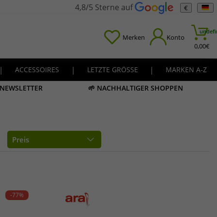
4,8/5 Sterne auf
€
undefi
Merken
Konto
0,00
€
|
ACCESSOIRES
|
LETZTE GRÖSSE
|
MARKEN A-Z
M NEWSLETTER
🌱 NACHHALTIGER SHOPPEN
Preis
-77%