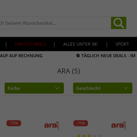
|
LIMITED-DEALS
|
ALLES UNTER X€!
|
SPORT
KAUF AUF RECHNUNG
🔄 TÄGLICH NEUE DEALS - I
ARA (5)
Farbe
Geschlecht
-75%
-75%