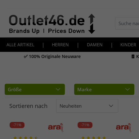
ALLE ARTIKEL
|
HERREN
|
DAMEN
|
KINDER
✅ 100% Originale Neuware
🧾 
Größe
Marke
Sortieren nach
Neuheiten
-71%
-71%