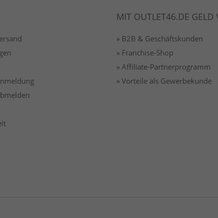
MIT OUTLET46.DE GELD
Versand
» B2B & Geschäftskunden
gen
» Franchise-Shop
» Affiliate-Partnerprogramm
 anmeldung
» Vorteile als Gewerbekunde
 abmelden
it