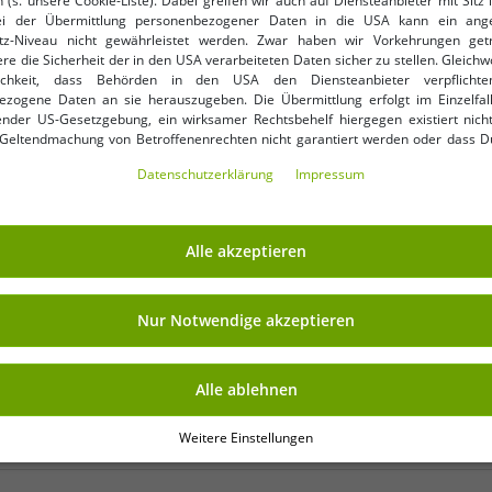
 (s. unsere Cookie-Liste). Dabei greifen wir auch auf Diensteanbieter mit Sitz
ei der Übermittlung personenbezogener Daten in die USA kann ein an
tz-Niveau nicht gewährleistet werden. Zwar haben wir Vorkehrungen get
re die Sicherheit der in den USA verarbeiteten Daten sicher zu stellen. Gleichw
nkauf
ichkeit, dass Behörden in den USA den Diensteanbieter verpflichte
ezogene Daten an sie herauszugeben. Die Übermittlung erfolgt im Einzelfall
Deine E-Mail-Adres
rhalte Deine 7% Extra-
nder US-Gesetzgebung, ein wirksamer Rechtsbehelf hiergegen existiert nicht
 Geltendmachung von Betroffenenrechten nicht garantiert werden oder dass D
ormiert wirst. Mit Deiner Einwilligung gem. Art. 49 Abs. 1 lit. a DSGVO erklärst Du
Daten­schutz­erklärung
Impressum
ng in die USA für einverstanden (s.a. unsere Datenschutzerklärung). Du hast d
ndige Cookies verwendet werden sollen oder ob Du darüber hinaus weite
en möchtest. Standardmäßig sind nur notwendige Dienste aktiv, was Du 
NKAUFEN
VORTEILE
 akzeptieren verwenden“ bestätigen kannst. Du kannst Deine Einwilligung e
Alle akzeptieren
ptieren“ erklären oder unter „Weitere Einstellungen“ an Deine Wünsche anpa
KAUF AUF RECHNUNG
ng kannst Du jederzeit über „Datenschutz-Einstellungen“ am Ende jeder unserer
r die Zukunft widerrufen oder ändern.
100 Tage Rückgaberecht
Nur Notwendige akzeptieren
Versandkostenfrei ab 49 € 
Alle ablehnen
Weitere Einstellungen