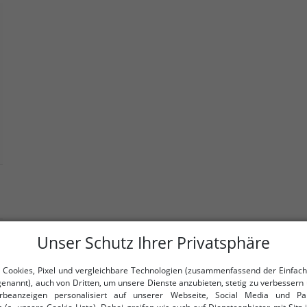
Unser Schutz Ihrer Privatsphäre
 Cookies, Pixel und vergleichbare Technologien (zusammenfassend der Einfach
genannt), auch von Dritten, um unsere Dienste anzubieten, stetig zu verbessern 
beanzeigen personalisiert auf unserer Webseite, Social Media und Par