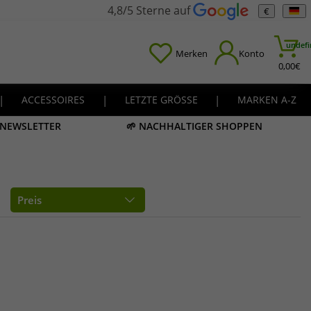
4,8/5 Sterne auf
€
undefi
Merken
Konto
0,00
€
|
ACCESSOIRES
|
LETZTE GRÖSSE
|
MARKEN A-Z
M NEWSLETTER
🌱 NACHHALTIGER SHOPPEN
Preis