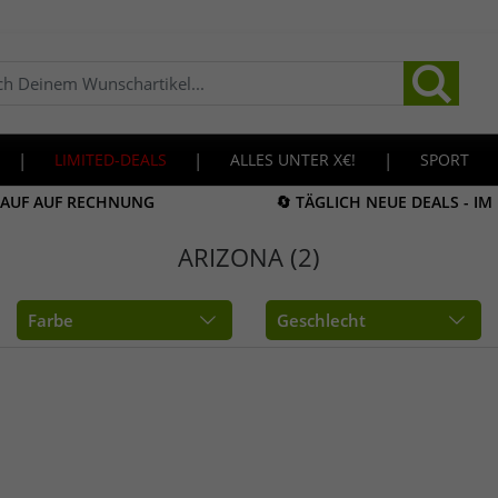
|
LIMITED-DEALS
|
ALLES UNTER X€!
|
SPORT
KAUF AUF RECHNUNG
🔄 TÄGLICH NEUE DEALS - I
ARIZONA (2)
Farbe
Geschlecht