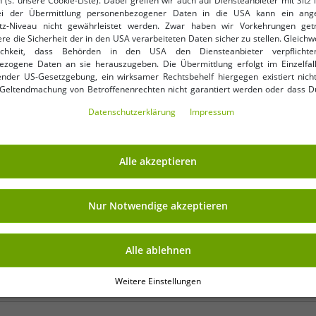
 (s. unsere Cookie-Liste). Dabei greifen wir auch auf Diensteanbieter mit Sitz
ei der Übermittlung personenbezogener Daten in die USA kann ein an
tz-Niveau nicht gewährleistet werden. Zwar haben wir Vorkehrungen get
re die Sicherheit der in den USA verarbeiteten Daten sicher zu stellen. Gleichw
nkauf
ichkeit, dass Behörden in den USA den Diensteanbieter verpflichte
ezogene Daten an sie herauszugeben. Die Übermittlung erfolgt im Einzelfall
Deine E-Mail-Adres
rhalte Deine 7% Extra-
nder US-Gesetzgebung, ein wirksamer Rechtsbehelf hiergegen existiert nicht
 Geltendmachung von Betroffenenrechten nicht garantiert werden oder dass D
ormiert wirst. Mit Deiner Einwilligung gem. Art. 49 Abs. 1 lit. a DSGVO erklärst Du
Daten­schutz­erklärung
Impressum
ng in die USA für einverstanden (s.a. unsere Datenschutzerklärung). Du hast d
ndige Cookies verwendet werden sollen oder ob Du darüber hinaus weite
en möchtest. Standardmäßig sind nur notwendige Dienste aktiv, was Du 
NKAUFEN
VORTEILE
 akzeptieren verwenden“ bestätigen kannst. Du kannst Deine Einwilligung e
Alle akzeptieren
ptieren“ erklären oder unter „Weitere Einstellungen“ an Deine Wünsche anpa
KAUF AUF RECHNUNG
ng kannst Du jederzeit über „Datenschutz-Einstellungen“ am Ende jeder unserer
r die Zukunft widerrufen oder ändern.
100 Tage Rückgaberecht
Nur Notwendige akzeptieren
Versandkostenfrei ab 49 € 
Alle ablehnen
Weitere Einstellungen