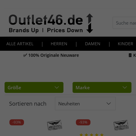
ALLE ARTIKEL
|
HERREN
|
DAMEN
|
KINDER
✅ 100% Originale Neuware
🧾 
Größe
Marke
Sortieren nach
Neuheiten
-93%
-93%