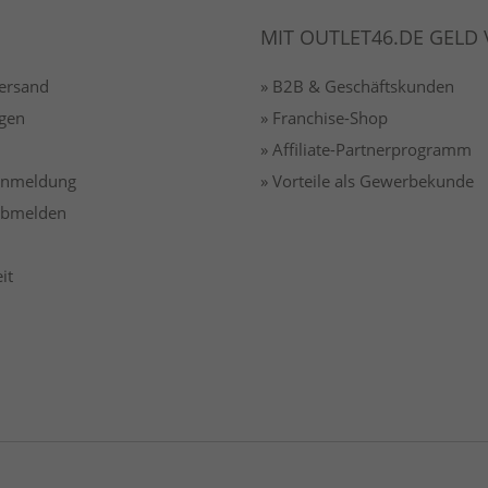
MIT OUTLET46.DE GELD
Versand
» B2B & Geschäftskunden
gen
» Franchise-Shop
» Affiliate-Partnerprogramm
 anmeldung
» Vorteile als Gewerbekunde
 abmelden
it