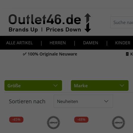
ALLE ARTIKEL
|
HERREN
|
DAMEN
|
KINDER
✅ 100% Originale Neuware
🧾 
Größe
Marke
Sortieren nach
Neuheiten
-45%
-48%