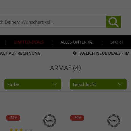
|
LIMITED-DEALS
|
ALLES UNTER X€!
|
SPORT
KAUF AUF RECHNUNG
🔄 TÄGLICH NEUE DEALS - I
ARMAF (4)
Farbe
Geschlecht
-54%
-30%