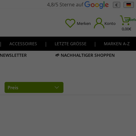
4,8/5 Sterne auf
€
undefi
Merken
Konto
0,00
€
|
ACCESSOIRES
|
LETZTE GRÖSSE
|
MARKEN A-Z
M NEWSLETTER
🌱 NACHHALTIGER SHOPPEN
Preis