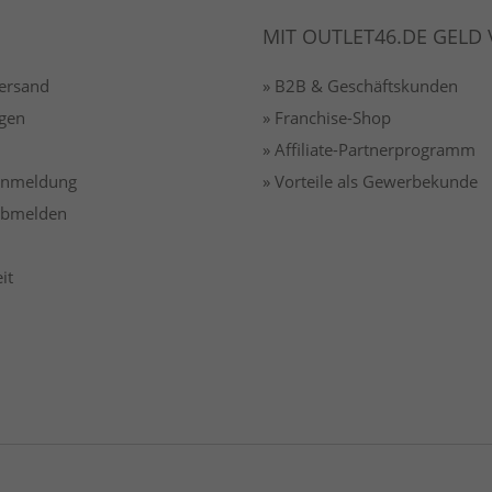
MIT OUTLET46.DE GELD
Versand
» B2B & Geschäftskunden
gen
» Franchise-Shop
» Affiliate-Partnerprogramm
 anmeldung
» Vorteile als Gewerbekunde
 abmelden
it