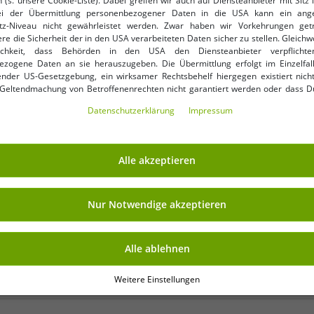
 (s. unsere Cookie-Liste). Dabei greifen wir auch auf Diensteanbieter mit Sitz
ei der Übermittlung personenbezogener Daten in die USA kann ein an
tz-Niveau nicht gewährleistet werden. Zwar haben wir Vorkehrungen get
re die Sicherheit der in den USA verarbeiteten Daten sicher zu stellen. Gleichw
nkauf
ichkeit, dass Behörden in den USA den Diensteanbieter verpflichte
ezogene Daten an sie herauszugeben. Die Übermittlung erfolgt im Einzelfall
Deine E-Mail-Adres
rhalte Deine 7% Extra-
nder US-Gesetzgebung, ein wirksamer Rechtsbehelf hiergegen existiert nicht
 Geltendmachung von Betroffenenrechten nicht garantiert werden oder dass D
ormiert wirst. Mit Deiner Einwilligung gem. Art. 49 Abs. 1 lit. a DSGVO erklärst Du
Daten­schutz­erklärung
Impressum
ng in die USA für einverstanden (s.a. unsere Datenschutzerklärung). Du hast d
ndige Cookies verwendet werden sollen oder ob Du darüber hinaus weite
en möchtest. Standardmäßig sind nur notwendige Dienste aktiv, was Du 
NKAUFEN
VORTEILE
 akzeptieren verwenden“ bestätigen kannst. Du kannst Deine Einwilligung e
Alle akzeptieren
ptieren“ erklären oder unter „Weitere Einstellungen“ an Deine Wünsche anpa
KAUF AUF RECHNUNG
ng kannst Du jederzeit über „Datenschutz-Einstellungen“ am Ende jeder unserer
r die Zukunft widerrufen oder ändern.
100 Tage Rückgaberecht
Nur Notwendige akzeptieren
Versandkostenfrei ab 49 € 
Alle ablehnen
Weitere Einstellungen