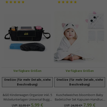
Verfügbare Größen
Verfügbare Größen
OneSize (für mehr Details, siehe
OneSize (für mehr Details, siehe
Beschreibung)
Beschreibung)
&GO Kinderwagen Organizer inkl. 5
Kuschelweiches bloomborn Baby
Wickelunterlagen Universal Buggy
Badetücher Set Kapuzen-Handtuch
Tasche mit transparentem
mit Katzenmotiv inkl. 2x
5,99 €
7,99 €
UVP:
32,95 €*
UVP:
24,95 €*