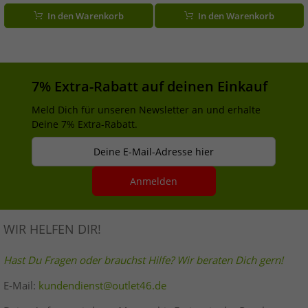
Smartphone-Fach Regenschutz
Waschhandschuh Baumwoll-
In den Warenkorb
In den Warenkorb
Getränkehalter & viel Stauraum
Badetuch 75 x 75cm Weiß
Schwarz
7% Extra-Rabatt auf deinen Einkauf
Meld Dich für unseren Newsletter an und erhalte
Deine 7% Extra-Rabatt.
Deine E-Mail-Adresse hier
Anmelden
WIR HELFEN DIR!
Hast Du Fragen oder brauchst Hilfe? Wir beraten Dich gern!
E-Mail:
kundendienst@outlet46.de