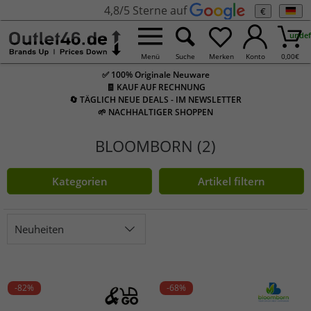
4,8/5 Sterne auf
€
undef
Menü
Suche
Merken
Konto
0,00
€
✅ 100% Originale Neuware
🧾 KAUF AUF RECHNUNG
🔄 TÄGLICH NEUE DEALS - IM NEWSLETTER
🌱 NACHHALTIGER SHOPPEN
BLOOMBORN (2)
Kategorien
Artikel filtern
Neuheiten
-82%
-68%