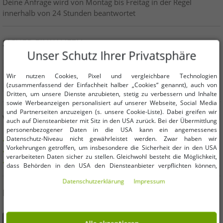
Deine Anfrage wird von Montag bis Freitag in der Regel
innerhalb von 24 Stunden beantwortet
SICHER EINKAUFEN
Unser Schutz Ihrer Privatsphäre
Wir nutzen Cookies, Pixel und vergleichbare Technologien
(zusammenfassend der Einfachheit halber „Cookies“ genannt), auch von
Dritten, um unsere Dienste anzubieten, stetig zu verbessern und Inhalte
sowie Werbeanzeigen personalisiert auf unserer Webseite, Social Media
und Partnerseiten anzuzeigen (s. unsere Cookie-Liste). Dabei greifen wir
VORTEILE
auch auf Diensteanbieter mit Sitz in den USA zurück. Bei der Übermittlung
personenbezogener Daten in die USA kann ein angemessenes
Datenschutz-Niveau nicht gewährleistet werden. Zwar haben wir
KAUF AUF RECHNUNG
Vorkehrungen getroffen, um insbesondere die Sicherheit der in den USA
100 Tage Rückgaberecht
verarbeiteten Daten sicher zu stellen. Gleichwohl besteht die Möglichkeit,
Versandkostenfrei ab 49 € (DE)
dass Behörden in den USA den Diensteanbieter verpflichten können,
personenbezogene Daten an sie herauszugeben. Die Übermittlung erfolgt
Daten­schutz­erklärung
Impressum
im Einzelfall auf Basis entsprechender US-Gesetzgebung, ein wirksamer
DU FINDEST UNS AUCH AUF
Rechtsbehelf hiergegen existiert nicht. Ebenfalls kann eine Geltendmachung
von Betroffenenrechten nicht garantiert werden oder dass Du über den
Zugriff informiert wirst. Mit Deiner Einwilligung gem. Art. 49 Abs. 1 lit. a
DSGVO erklärst Du Dich in die Übermittlung in die USA für einverstanden