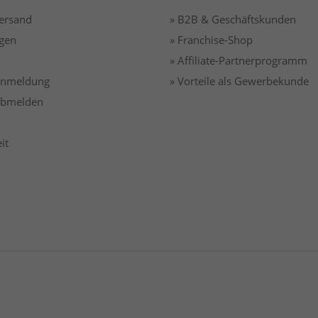
Versand
» B2B & Geschäftskunden
gen
» Franchise-Shop
» Affiliate-Partnerprogramm
 anmeldung
» Vorteile als Gewerbekunde
 abmelden
it