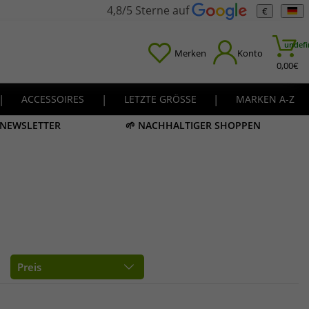
4,8/5 Sterne auf
€
undefi
Merken
Konto
0,00
€
|
ACCESSOIRES
|
LETZTE GRÖSSE
|
MARKEN A-Z
M NEWSLETTER
🌱 NACHHALTIGER SHOPPEN
Preis