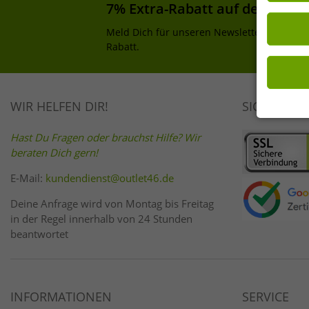
Einwilligu
7% Extra-Rabatt auf deinen Ei
Wirkung fü
Meld Dich für unseren Newsletter an und e
Rabatt.
WIR HELFEN DIR!
SICHER EI
Hast Du Fragen oder brauchst Hilfe? Wir
beraten Dich gern!
E-Mail:
kundendienst@outlet46.de
Deine Anfrage wird von Montag bis Freitag
in der Regel innerhalb von 24 Stunden
beantwortet
INFORMATIONEN
SERVICE