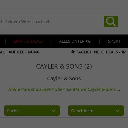
|
LIMITED-DEALS
|
ALLES UNTER X€!
|
SPORT
KAUF AUF RECHNUNG
🔄 TÄGLICH NEUE DEALS - I
CAYLER & SONS (2)
Cayler & Sons
Hier erfährst du mehr über die Marke
Cayler & Sons
...
.
Farbe
Geschlecht