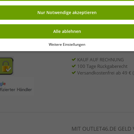
ng kannst Du jederzeit über „Datenschutz-Einstellungen“ am Ende jeder unserer
nkauf
r die Zukunft widerrufen oder ändern.
Deine E-Mail-Adres
Nur Notwendige akzeptieren
rhalte Deine 7% Extra-
Alle ablehnen
Weitere Einstellungen
NKAUFEN
VORTEILE
KAUF AUF RECHNUNG
100 Tage Rückgaberecht
Versandkostenfrei ab 49 € 
MIT OUTLET46.DE GELD