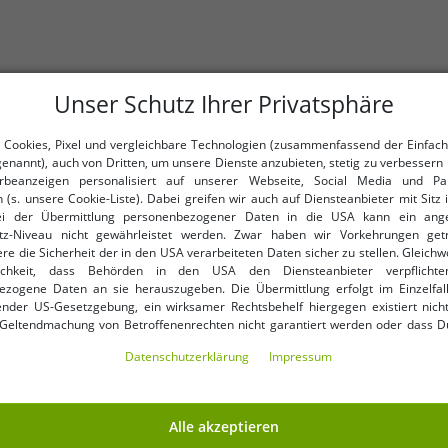
Unser Schutz Ihrer Privatsphäre
 Cookies, Pixel und vergleichbare Technologien (zusammenfassend der Einfach
genannt), auch von Dritten, um unsere Dienste anzubieten, stetig zu verbessern 
Cayler & Sons steht für modern
beanzeigen personalisiert auf unserer Webseite, Social Media und Par
 (s. unsere Cookie-Liste). Dabei greifen wir auch auf Diensteanbieter mit Sitz
Die Kollektionen vereinen urb
ei der Übermittlung personenbezogener Daten in die USA kann ein an
Details.
tz-Niveau nicht gewährleistet werden. Zwar haben wir Vorkehrungen get
re die Sicherheit der in den USA verarbeiteten Daten sicher zu stellen. Gleichw
Ob im Alltag oder beim Sport
ichkeit, dass Behörden in den USA den Diensteanbieter verpflichte
Statement.
ezogene Daten an sie herauszugeben. Die Übermittlung erfolgt im Einzelfall
nder US-Gesetzgebung, ein wirksamer Rechtsbehelf hiergegen existiert nicht
Jedes Piece spiegelt den Anspru
 Geltendmachung von Betroffenenrechten nicht garantiert werden oder dass D
ormiert wirst. Mit Deiner Einwilligung gem. Art. 49 Abs. 1 lit. a DSGVO erklärst Du
Daten­schutz­erklärung
Impressum
ng in die USA für einverstanden (s.a. unsere Datenschutzerklärung). Du hast d
ndige Cookies verwendet werden sollen oder ob Du darüber hinaus weite
en möchtest. Standardmäßig sind nur notwendige Dienste aktiv, was Du 
 akzeptieren verwenden“ bestätigen kannst. Du kannst Deine Einwilligung e
Alle akzeptieren
ptieren“ erklären oder unter „Weitere Einstellungen“ an Deine Wünsche anpa