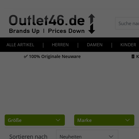
ALLE ARTIKEL
|
HERREN
|
DAMEN
|
KINDER
✅ 100% Originale Neuware
🧾 
Größe
Marke
Sortieren nach
Neuheiten