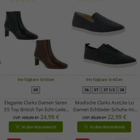
Verfügbare Größen
Verfügbare Größen
40
36
37
37 1/2
38
Elegante Clarks Damen Seren
Modische Clarks AceLite Lo
55 Top British Tan Echt-Leder
Damen Echtleder-Schuhe mit
Absatz-Stiefelette – Klassischer
24,99 €
herausnehmbarer Sohle
22,99 €
UVP:
109,99 €*
UVP:
89,99 €*
Ankle-Boot 2616694 Cognac-
Slipper oder Schnür-Schuhe
In den Warenkorb
In den Warenkorb
Braun oder Schwarz
Schwarz oder Navy