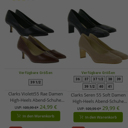
Verfügbare Größen
Verfügbare Größen
36
37
37 1/2
38
39
39 1/2
39 1/2
40
41
Clarks Violett55 Rae Damen
Clarks Seren 55 Soft Damen
High-Heels Abend-Schuhe
High-Heels Abend-Schuhe
Echtleder-Schuhe Pumps
24,99 €
Echtleder-Schuhe Pumps
29,99 €
UVP:
109,99 €*
UVP:
109,99 €*
2616744 Schwarz oder Braun
261669 Schwarz oder Beige
In den Warenkorb
In den Warenkorb