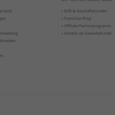
Versand
» B2B & Geschäftskunden
gen
» Franchise-Shop
» Affiliate-Partnerprogramm
 anmeldung
» Vorteile als Gewerbekunde
 abmelden
it