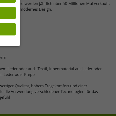
 Seiten mit
rhältlich und werden jährlich über 50 Millionen Mal verkauft.
ualität und modernes Design.
dern
em Leder oder auch Textil, Innenmaterial aus Leder oder
i, Leder oder Krepp
ertiger Qualität, hohem Tragekomfort und einer
ie die Verwendung verschiedener Technologien für das
gefühl