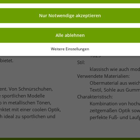
nalität überzeugen die Schuhe
ng kannst Du jederzeit über „Datenschutz-Einstellungen“ am Ende jeder unserer
von Clarks in über 35 Ländern e
r die Zukunft widerrufen oder ändern.
n sich der Fußform optimal an
Die Marke setzt auf Komfort, Q
Nur Notwendige akzeptieren
wird bei den meisten Schuhen
 nach Modell kommt bei
Merkmale
ich besteht meist aus Leder
Alle ablehnen
oder Leder hergestellt wird.
Erscheinungsjahr:
Weitere Einstellungen
dem Wallabee ist auch eine
1825
bietet.
Stil:
klassisch wie auch mo
Verwendete Materialien:
Obermaterial aus weich
ment. Von Schnürschuhen,
Textil, Sohle aus Gumm
e sportlichen Modelle
Charakteristisch:
 in metallischen Tönen,
Kombination von hochw
ktet mit einer coolen Optik,
zeitgemäßen Optik sow
h ideal zu sportlichen und
perfekte Fuß- und Lauf