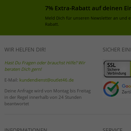
7% Extra-Rabatt auf deinen Ei
Meld Dich für unseren Newsletter an und e
Rabatt.
WIR HELFEN DIR!
SICHER EI
Hast Du Fragen oder brauchst Hilfe? Wir
beraten Dich gern!
E-Mail:
kundendienst@outlet46.de
Deine Anfrage wird von Montag bis Freitag
in der Regel innerhalb von 24 Stunden
beantwortet
INFORMATIONEN
SERVICE