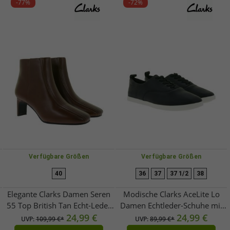
-77%
-72%
Verfügbare Größen
Verfügbare Größen
40
36
37
37 1/2
38
Elegante Clarks Damen Seren
Modische Clarks AceLite Lo
55 Top British Tan Echt-Leder
Damen Echtleder-Schuhe mit
Absatz-Stiefelette – Klassischer
24,99 €
herausnehmbarer Sohle
24,99 €
UVP:
109,99 €*
UVP:
89,99 €*
Ankle-Boot 26166940 Cognac-
Schnür-Schuhe 26167494