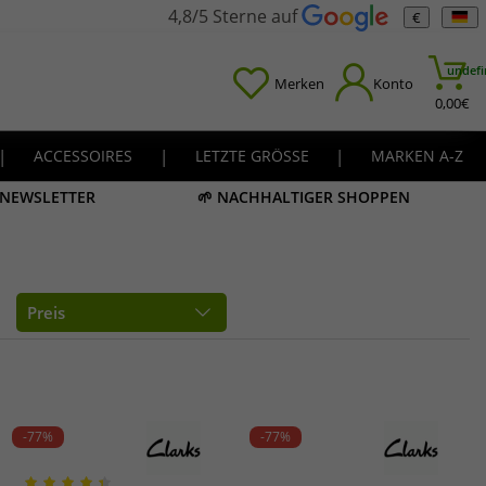
4,8/5 Sterne auf
€
undefi
Merken
Konto
0,00
€
|
ACCESSOIRES
|
LETZTE GRÖSSE
|
MARKEN A-Z
M NEWSLETTER
🌱 NACHHALTIGER SHOPPEN
Preis
-77%
-77%