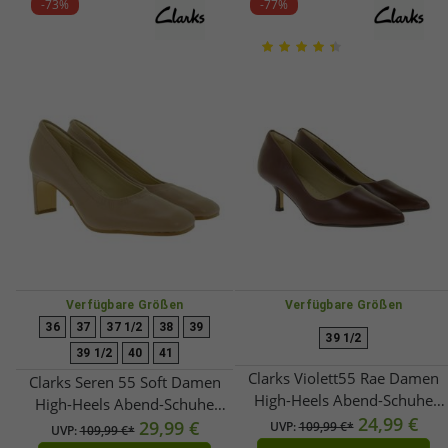
-73%
-77%
Verfügbare Größen
Verfügbare Größen
36
37
37 1/2
38
39
39 1/2
39 1/2
40
41
Clarks Violett55 Rae Damen
Clarks Seren 55 Soft Damen
High-Heels Abend-Schuhe
High-Heels Abend-Schuhe
Echtleder-Schuhe Pumps
24,99 €
Echtleder-Schuhe Pumps
29,99 €
UVP:
109,99 €*
UVP:
109,99 €*
26167442 Weinrot