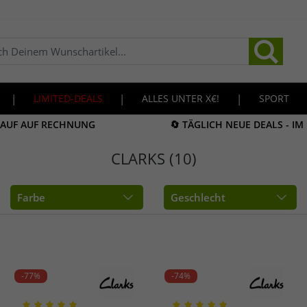
|
LIMITED-DEALS
|
ALLES UNTER X€!
|
SPORT
KAUF AUF RECHNUNG
🔄 TÄGLICH NEUE DEALS - I
CLARKS (10)
Farbe
Geschlecht
-77%
-74%