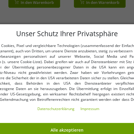
In den Warenkorb
In den Warenkorb
Braun
Schwarz
Unser Schutz Ihrer Privatsphäre
legeren Outfits kombinieren un
Die britische Marke vereint
klassische und elegante Schuhe
 Cookies, Pixel und vergleichbare Technologien (zusammenfassend der Einfach
 Damen- sowie Kinderschuhe
Pumps über klassische Budapest
genannt), auch von Dritten, um unsere Dienste anzubieten, stetig zu verbessern 
 Clarks zeichnet sich durch ein
beanzeigen personalisiert auf unserer Webseite, Social Media und Par
hervorragend zum Business-Outf
ticht.
 (s. unsere Cookie-Liste). Dabei greifen wir auch auf Diensteanbieter mit Sitz
mit Hemd, Bluse und Hose oder 
ei der Übermittlung personenbezogener Daten in die USA kann ein an
verschiedenen Schuhmodellen, d
tz-Niveau nicht gewährleistet werden. Zwar haben wir Vorkehrungen get
besonderen Anlässen getragen
rwendung neuester Technologien.
re die Sicherheit der in den USA verarbeiteten Daten sicher zu stellen. Gleichw
ichkeit, dass Behörden in den USA den Diensteanbieter verpflichte
male Dämpfung und Unterstützung
Geschichte
ezogene Daten an sie herauszugeben. Die Übermittlung erfolgt im Einzelfall
ußbett sowie eine Fußpolsterung
nder US-Gesetzgebung, ein wirksamer Rechtsbehelf hiergegen existiert nicht
hnologie ist kennzeichnend für
 Geltendmachung von Betroffenenrechten nicht garantiert werden oder dass D
 die Innensohlen mit einem
Gegründet wurde das englisch
ormiert wirst. Mit Deiner Einwilligung gem. Art. 49 Abs. 1 lit. a DSGVO erklärst Du
Daten­schutz­erklärung
Impressum
aktiv und
ng in die USA für einverstanden (s.a. unsere Datenschutzerklärung). Du hast d
James Clark. Zu Beginn stellten
ndige Cookies verwendet werden sollen oder ob Du darüber hinaus weite
uhmodelle mit einer GORE-TEX®
erweiterte sich das Sortiment
en möchtest. Standardmäßig sind nur notwendige Dienste aktiv, was Du 
und zeichnet sich durch ein
Herren. Absolute Klassiker des 
 akzeptieren verwenden“ bestätigen kannst. Du kannst Deine Einwilligung e
e Füße trocken gehalten und
Alle akzeptieren
wurde, sowie der Wallabee, der
ptieren“ erklären oder unter „Weitere Einstellungen“ an Deine Wünsche anpa