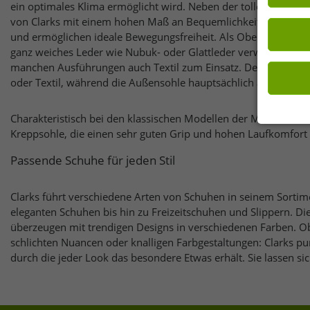
ein optimales Klima ermöglicht wird. Neben der tollen Funktio
Einwilligu
Wirkung fü
von Clarks mit einem hohen Maß an Bequemlichkeit. Sie passe
und ermöglichen ideale Bewegungsfreiheit. Als Obermaterial 
ganz weiches Leder wie Nubuk- oder Glattleder verwendet. Je
manchen Ausführungen auch Textil zum Einsatz. Der Innenbere
oder Textil, während die Außensohle hauptsächlich aus Gummi 
Charakteristisch bei den klassischen Modellen der Marke wie 
Kreppsohle, die einen sehr guten Grip und hohen Laufkomfort 
Passende Schuhe für jeden Stil
Clarks führt verschiedene Arten von Schuhen in seinem Sorti
eleganten Schuhen bis hin zu Freizeitschuhen und Slippern. Di
überzeugen mit trendigen Designs in verschiedenen Farben. Ob
schlichten Nuancen oder knalligen Farbgestaltungen: Clarks pun
durch die jeder Look das besondere Etwas erhält. Sie lassen sic