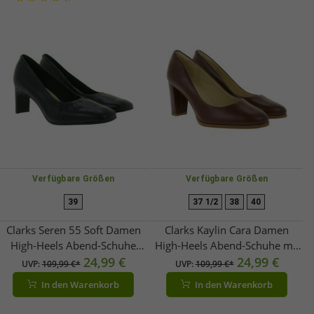
Verfügbare Größen
Verfügbare Größen
39
37 1/2
38
40
Clarks Seren 55 Soft Damen
Clarks Kaylin Cara Damen
High-Heels Abend-Schuhe
High-Heels Abend-Schuhe mit
Echtleder-Schuhe Pumps
24,99 €
Absatz Echtleder-Schuhe Slip-
24,99 €
UVP:
109,99 €*
UVP:
109,99 €*
26166952 Schwarz
On Pumps 26167441 Cognac-
In den Warenkorb
In den Warenkorb
Braun