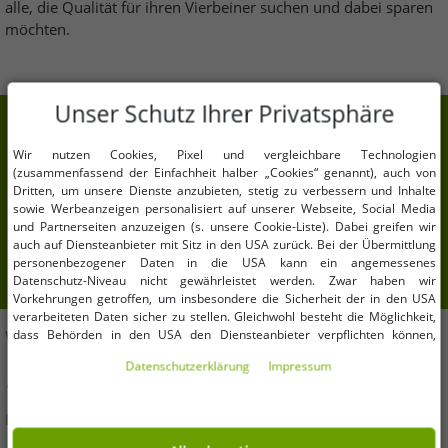
alle, die Qualität für ihren Vierbeiner suchen und dabei sparen
möchten.
Unser Schutz Ihrer Privatsphäre
7% Extra-Rabatt auf deinen Einkauf
Wir nutzen Cookies, Pixel und vergleichbare Technologien
Meld Dich für unseren Newsletter an und erhalte
(zusammenfassend der Einfachheit halber „Cookies“ genannt), auch von
Deine 7% Extra-Rabatt.
Dritten, um unsere Dienste anzubieten, stetig zu verbessern und Inhalte
sowie Werbeanzeigen personalisiert auf unserer Webseite, Social Media
Deine E-Mail-Adresse hier
und Partnerseiten anzuzeigen (s. unsere Cookie-Liste). Dabei greifen wir
auch auf Diensteanbieter mit Sitz in den USA zurück. Bei der Übermittlung
personenbezogener Daten in die USA kann ein angemessenes
Anmelden
Datenschutz-Niveau nicht gewährleistet werden. Zwar haben wir
Vorkehrungen getroffen, um insbesondere die Sicherheit der in den USA
verarbeiteten Daten sicher zu stellen. Gleichwohl besteht die Möglichkeit,
WIR HELFEN DIR!
dass Behörden in den USA den Diensteanbieter verpflichten können,
personenbezogene Daten an sie herauszugeben. Die Übermittlung erfolgt
Daten­schutz­erklärung
Impressum
im Einzelfall auf Basis entsprechender US-Gesetzgebung, ein wirksamer
Hast Du Fragen oder brauchst Hilfe? Wir beraten Dich gern!
Rechtsbehelf hiergegen existiert nicht. Ebenfalls kann eine Geltendmachung
von Betroffenenrechten nicht garantiert werden oder dass Du über den
E-Mail:
kundendienst@outlet46.de
Zugriff informiert wirst. Mit Deiner Einwilligung gem. Art. 49 Abs. 1 lit. a
DSGVO erklärst Du Dich in die Übermittlung in die USA für einverstanden