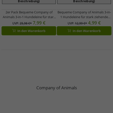
Beschreibung)
Beschreibung)
2er Pack Bequeme Company of
Bequeme Company of Animals 3-in-
Animals 3-in-1 Hundeleine für stark
1 Hundeleine für stark ziehende
ziehende Hunde Hundekurzleine
Hunde Hundekurzleine
7,99 €
4,99 €
UVP:
25,98 €*
UVP:
12,99 €*
Retrieverleine 170cm Grün
Retrieverleine 170cm Grün
In den Warenkorb
In den Warenkorb
Company of Animals