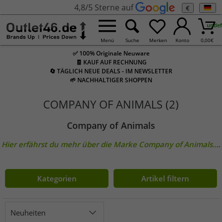
4,8/5 Sterne auf
€
undef
Menü
Suche
Merken
Konto
0,00
€
✅ 100% Originale Neuware
🧾 KAUF AUF RECHNUNG
🔄 TÄGLICH NEUE DEALS - IM NEWSLETTER
🌱 NACHHALTIGER SHOPPEN
COMPANY OF ANIMALS (2)
Company of Animals
Hier erfährst du mehr über die Marke
Company of Animals
...
.
Kategorien
Artikel filtern
Neuheiten