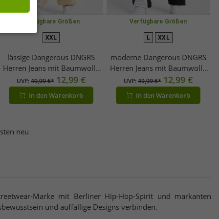
Verfügbare Größen
Verfügbare Größen
XXL
L
XXL
lässige Dangerous DNGRS
moderne Dangerous DNGRS
Herren Jeans mit Baumwolle
Herren Jeans mit Baumwolle
Beige
12,99 €
Schwarz/Weiß
12,99 €
UVP:
49,99 €*
UVP:
49,99 €*
In den Warenkorb
In den Warenkorb
esten neu
reetwear-Marke mit Berliner Hip-Hop-Spirit und markanten
isbewusstsein und auffällige Designs verbinden.