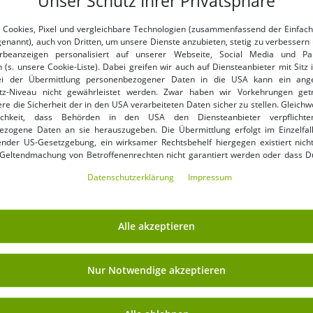
Unser Schutz Ihrer Privatsphäre
S
L
S
 Cookies, Pixel und vergleichbare Technologien (zusammenfassend der Einfach
genannt), auch von Dritten, um unsere Dienste anzubieten, stetig zu verbessern 
feminines Dangerous DNGRS
leichtes Dangerous DNGRS
beanzeigen personalisiert auf unserer Webseite, Social Media und Par
Damen Kleid mit Baumwolle
Damen Kleid Kordelzug Kapuze
 (s. unsere Cookie-Liste). Dabei greifen wir auch auf Diensteanbieter mit Sitz
ei der Übermittlung personenbezogener Daten in die USA kann ein an
Schwarz
12,99 €
280 g/m² mit Baumwolle
9,99 €
UVP:
49,99 €*
UVP:
39,99 €*
tz-Niveau nicht gewährleistet werden. Zwar haben wir Vorkehrungen get
Schwarz/Weiß
In den Warenkorb
In den Warenkorb
re die Sicherheit der in den USA verarbeiteten Daten sicher zu stellen. Gleichw
ichkeit, dass Behörden in den USA den Diensteanbieter verpflichte
ezogene Daten an sie herauszugeben. Die Übermittlung erfolgt im Einzelfall
-72%
-72%
nder US-Gesetzgebung, ein wirksamer Rechtsbehelf hiergegen existiert nicht
 Geltendmachung von Betroffenenrechten nicht garantiert werden oder dass D
ormiert wirst. Mit Deiner Einwilligung gem. Art. 49 Abs. 1 lit. a DSGVO erklärst Du
Daten­schutz­erklärung
Impressum
ng in die USA für einverstanden (s.a. unsere Datenschutzerklärung). Du hast d
ndige Cookies verwendet werden sollen oder ob Du darüber hinaus weite
en möchtest. Standardmäßig sind nur notwendige Dienste aktiv, was Du 
 akzeptieren verwenden“ bestätigen kannst. Du kannst Deine Einwilligung e
Alle akzeptieren
ptieren“ erklären oder unter „Weitere Einstellungen“ an Deine Wünsche anpa
ng kannst Du jederzeit über „Datenschutz-Einstellungen“ am Ende jeder unserer
r die Zukunft widerrufen oder ändern.
Nur Notwendige akzeptieren