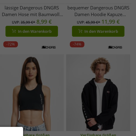
lässige Dangerous DNGRS
bequemer Dangerous DNGRS
Damen Hose mit Baumwolle
Damen Hoodie Kapuze
Schwarz
8,99 €
Oversize 300 g/m² Schwarz
11,99 €
UVP:
35,99 €*
UVP:
45,99 €*
In den Warenkorb
In den Warenkorb
-72%
-74%
Verfügbare Größen
Verfügbare Größen