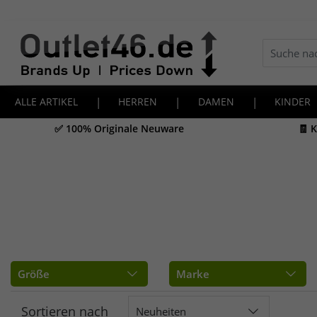
ALLE ARTIKEL
|
HERREN
|
DAMEN
|
KINDER
✅ 100% Originale Neuware
🧾 
Größe
Marke
Sortieren nach
Neuheiten