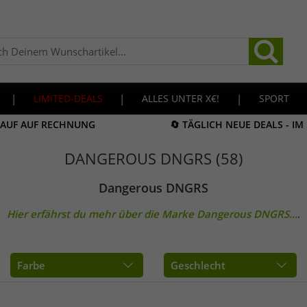
|
LIMITED-DEALS
|
ALLES UNTER X€!
|
SPORT
KAUF AUF RECHNUNG
🔄 TÄGLICH NEUE DEALS - I
DANGEROUS DNGRS (58)
Dangerous DNGRS
Hier erfährst du mehr über die Marke
Dangerous DNGRS
...
.
Farbe
Geschlecht