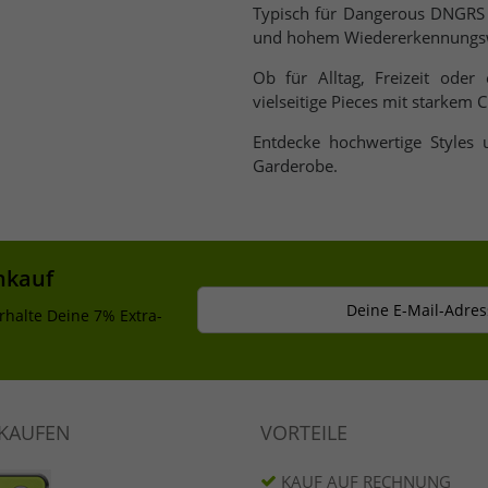
Typisch für Dangerous DNGRS 
und hohem Wiedererkennungs
Ob für Alltag, Freizeit oder
vielseitige Pieces mit starkem C
Entdecke hochwertige Styles
Garderobe.
nkauf
Deine E-Mail-Adres
rhalte Deine 7% Extra-
NKAUFEN
VORTEILE
KAUF AUF RECHNUNG