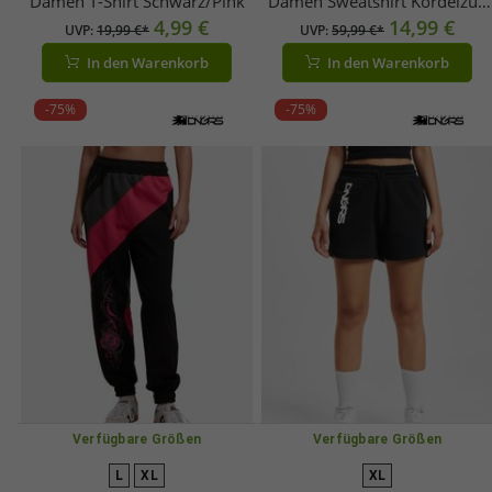
Damen T-Shirt Schwarz/Pink
Damen Sweatshirt Kordelzug
4,99 €
Kapuze mit Baumwolle Grau
14,99 €
UVP:
19,99 €*
UVP:
59,99 €*
In den Warenkorb
In den Warenkorb
-75%
-75%
Verfügbare Größen
Verfügbare Größen
L
XL
XL