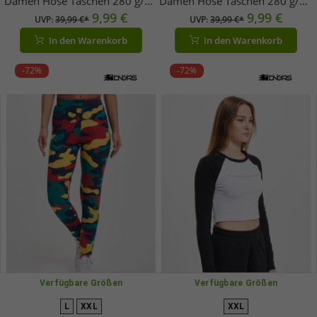
Damen Hose Taschen 280 g/m²
Damen Hose Taschen 280 g/m²
mit Baumwolle Schwarz
9,99 €
mit Baumwolle Camouflage
9,99 €
UVP:
39,99 €*
UVP:
39,99 €*
In den Warenkorb
In den Warenkorb
-72%
-72%
Verfügbare Größen
Verfügbare Größen
L
XXL
XXL