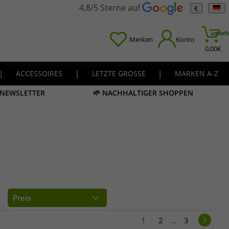
4,8/5 Sterne auf
€
undefi
Merken
Konto
0,00
€
|
ACCESSOIRES
|
LETZTE GRÖSSE
|
MARKEN A-Z
M NEWSLETTER
🌱 NACHHALTIGER SHOPPEN
Preis
1
2
...
3