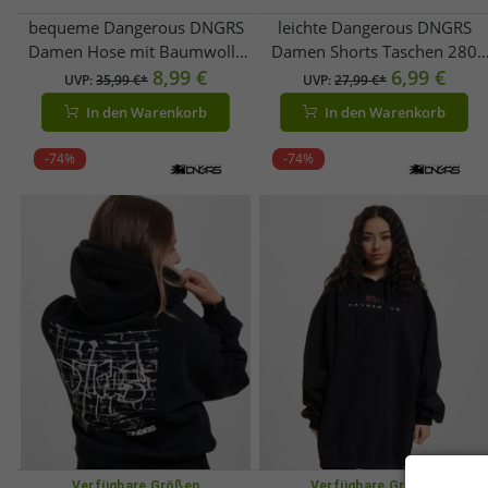
bequeme Dangerous DNGRS
leichte Dangerous DNGRS
Damen Hose mit Baumwolle
Damen Shorts Taschen 280
Schwarz/Pink
8,99 €
g/m² mit Baumwolle Schwarz
6,99 €
UVP:
35,99 €*
UVP:
27,99 €*
In den Warenkorb
In den Warenkorb
-74%
-74%
Verfügbare Größen
Verfügbare Größen