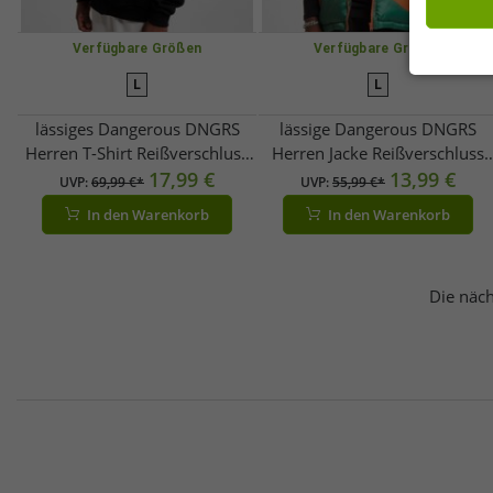
Verfügbare Größen
Verfügbare Größen
L
L
lässiges Dangerous DNGRS
lässige Dangerous DNGRS
Herren T-Shirt Reißverschluss
Herren Jacke Reißverschluss
Kapuze mit Baumwolle
17,99 €
Kapuze Camouflage
13,99 €
UVP:
69,99 €*
UVP:
55,99 €*
Schwarz
In den Warenkorb
In den Warenkorb
Die näch