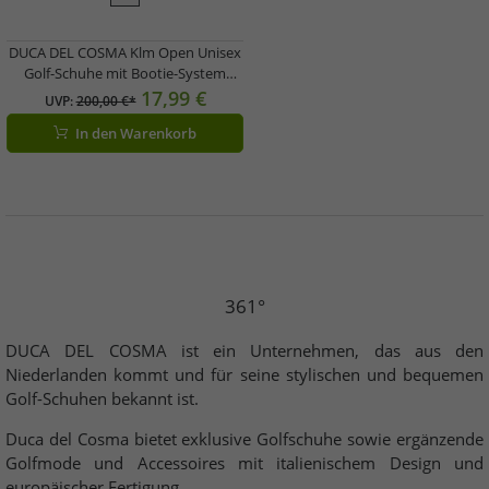
DUCA DEL COSMA Klm Open Unisex
Golf-Schuhe mit Bootie-System
Echtleder-Schuhe Sport-Schuhe
17,99 €
UVP:
200,00 €*
120981-20 Weiß/Blau
In den Warenkorb
361°
DUCA DEL COSMA ist ein Unternehmen, das aus den
Niederlanden kommt und für seine stylischen und bequemen
Golf-Schuhen bekannt ist.
Duca del Cosma bietet exklusive Golfschuhe sowie ergänzende
Golfmode und Accessoires mit italienischem Design und
europäischer Fertigung.