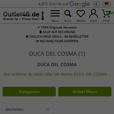
4,8/5 Sterne auf
€
undef
Menü
Suche
Merken
Konto
0,00
€
✅ 100% Originale Neuware
🧾 KAUF AUF RECHNUNG
🔄 TÄGLICH NEUE DEALS - IM NEWSLETTER
🌱 NACHHALTIGER SHOPPEN
DUCA DEL COSMA (1)
DUCA DEL COSMA
Hier erfährst du mehr über die Marke
DUCA DEL COSMA
...
.
Kategorien
Artikel filtern
Neuheiten