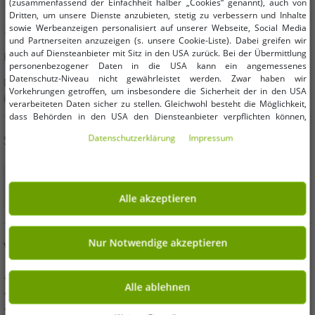
(zusammenfassend der Einfachheit halber „Cookies“ genannt), auch von
Dritten, um unsere Dienste anzubieten, stetig zu verbessern und Inhalte
sowie Werbeanzeigen personalisiert auf unserer Webseite, Social Media
Hast Du Fragen oder brauchst Hilfe? Wir beraten Dich gern!
und Partnerseiten anzuzeigen (s. unsere Cookie-Liste). Dabei greifen wir
auch auf Diensteanbieter mit Sitz in den USA zurück. Bei der Übermittlung
E-Mail:
kundendienst@outlet46.de
personenbezogener Daten in die USA kann ein angemessenes
Datenschutz-Niveau nicht gewährleistet werden. Zwar haben wir
Deine Anfrage wird von Montag bis Freitag in der Regel
Vorkehrungen getroffen, um insbesondere die Sicherheit der in den USA
innerhalb von 24 Stunden beantwortet
verarbeiteten Daten sicher zu stellen. Gleichwohl besteht die Möglichkeit,
dass Behörden in den USA den Diensteanbieter verpflichten können,
personenbezogene Daten an sie herauszugeben. Die Übermittlung erfolgt
SICHER EINKAUFEN
Daten­schutz­erklärung
Impressum
im Einzelfall auf Basis entsprechender US-Gesetzgebung, ein wirksamer
Rechtsbehelf hiergegen existiert nicht. Ebenfalls kann eine Geltendmachung
von Betroffenenrechten nicht garantiert werden oder dass Du über den
Zugriff informiert wirst. Mit Deiner Einwilligung gem. Art. 49 Abs. 1 lit. a
DSGVO erklärst Du Dich in die Übermittlung in die USA für einverstanden
Alle akzeptieren
(s.a. unsere Datenschutzerklärung). Du hast die Wahl, ob nur notwendige
Cookies verwendet werden sollen oder ob Du darüber hinaus weitere
Cookies akzeptieren möchtest. Standardmäßig sind nur notwendige Dienste
aktiv, was Du unter „Nur Notwendige akzeptieren verwenden“ bestätigen
Nur Notwendige akzeptieren
VORTEILE
kannst. Du kannst Deine Einwilligung entweder für „Alle akzeptieren“
erklären oder unter „Weitere Einstellungen“ an Deine Wünsche anpassen.
KAUF AUF RECHNUNG
Deine Einwilligung kannst Du jederzeit über „Datenschutz-Einstellungen“
Alle ablehnen
100 Tage Rückgaberecht
am Ende jeder unserer Seiten mit Wirkung für die Zukunft widerrufen oder
ändern.
Versandkostenfrei ab 49 € (DE)