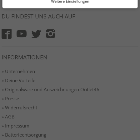
Weitere Einstellungen
DU FINDEST UNS AUCH AUF
INFORMATIONEN
» Unternehmen
» Deine Vorteile
» Originalware und Auszeichnungen Outlet46
» Presse
» Widerrufsrecht
» AGB
» Impressum
» Batterieentsorgung