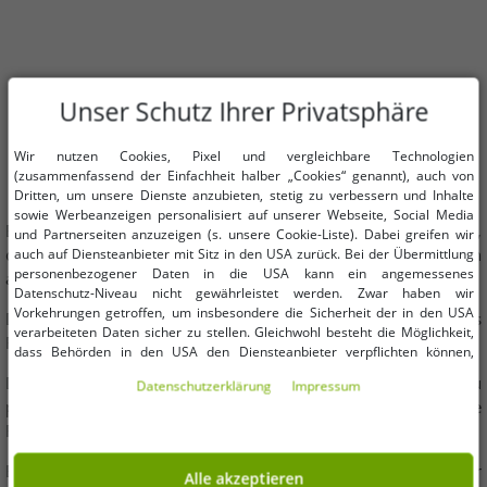
EDURO
Unser Schutz Ihrer Privatsphäre
Wir nutzen Cookies, Pixel und vergleichbare Technologien
(zusammenfassend der Einfachheit halber „Cookies“ genannt), auch von
Dritten, um unsere Dienste anzubieten, stetig zu verbessern und Inhalte
sowie Werbeanzeigen personalisiert auf unserer Webseite, Social Media
EDURO ist ein Hersteller von Fitness- und Trainingsequipment,
und Partnerseiten anzuzeigen (s. unsere Cookie-Liste). Dabei greifen wir
der ein breites Sortiment an Sport- und Trainingsgeräten
auch auf Diensteanbieter mit Sitz in den USA zurück. Bei der Übermittlung
personenbezogener Daten in die USA kann ein angemessenes
anbietet.
Datenschutz-Niveau nicht gewährleistet werden. Zwar haben wir
Vorkehrungen getroffen, um insbesondere die Sicherheit der in den USA
Die Marke setzt sich dafür ein, dass Menschen jedes
verarbeiteten Daten sicher zu stellen. Gleichwohl besteht die Möglichkeit,
Fitnesslevels sich stark, gesund und selbstbewusst fühlen.
dass Behörden in den USA den Diensteanbieter verpflichten können,
personenbezogene Daten an sie herauszugeben. Die Übermittlung erfolgt
Das Sortiment reicht von Equipment für Einsteiger bis hin zu
Daten­schutz­erklärung
Impressum
im Einzelfall auf Basis entsprechender US-Gesetzgebung, ein wirksamer
professionellen Trainingsgeräten, stets mit Fokus auf moderne
Rechtsbehelf hiergegen existiert nicht. Ebenfalls kann eine Geltendmachung
Funktionalität und hohe Qualität.
von Betroffenenrechten nicht garantiert werden oder dass Du über den
Zugriff informiert wirst. Mit Deiner Einwilligung gem. Art. 49 Abs. 1 lit. a
DSGVO erklärst Du Dich in die Übermittlung in die USA für einverstanden
EDURO Produkte sind bekannt für ihre hohe Qualität und ihr
Alle akzeptieren