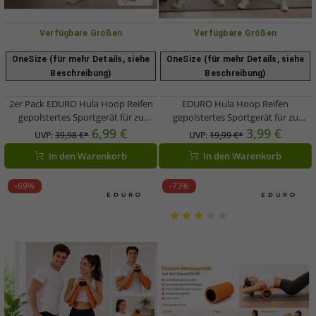
Verfügbare Größen
Verfügbare Größen
OneSize (für mehr Details, siehe
OneSize (für mehr Details, siehe
Beschreibung)
Beschreibung)
2er Pack EDURO Hula Hoop Reifen
EDURO Hula Hoop Reifen
gepolstertes Sportgerät für zu
gepolstertes Sportgerät für zu
Hause Fitness-Reifen 97cm 8983249
Hause Fitness-Reifen 97cm 8983249
6,99 €
3,99 €
UVP:
39,98 €*
UVP:
19,99 €*
Blau/Grau
Blau/Grau
In den Warenkorb
In den Warenkorb
-69%
-73%