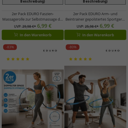
Beschreibung)
Beschreibung)
2er Pack EDURO Faszien-
2er Pack EDURO Arm- und
Massagerolle zur Selbstmassage der
Beintrainer gepolstertes Sportgerät
Muskeln Schaumstoffrolle
für zu Hause Oberschenkel-Trainer
6,99 €
6,99 €
UVP:
29,98 €*
UVP:
25,98 €*
Regenerations-Rolle ca. 34x15cm
38x25cm 7749103 Orange
In den Warenkorb
In den Warenkorb
Orange
-83%
-80%