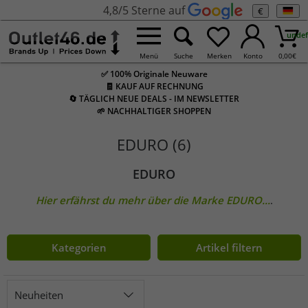
4,8/5 Sterne auf
€
undef
Menü
Suche
Merken
Konto
0,00
€
✅ 100% Originale Neuware
🧾 KAUF AUF RECHNUNG
🔄 TÄGLICH NEUE DEALS - IM NEWSLETTER
🌱 NACHHALTIGER SHOPPEN
EDURO (6)
EDURO
Hier erfährst du mehr über die Marke
EDURO
...
.
Kategorien
Artikel filtern
Neuheiten