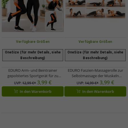
Verfügbare Größen
Verfügbare Größen
OneSize (für mehr Details, siehe
OneSize (für mehr Details, siehe
Beschreibung)
Beschreibung)
EDURO Arm- und Beintrainer
EDURO Faszien-Massagerolle zur
gepolstertes Sportgerät für zu
Selbstmassage der Muskeln
Hause Oberschenkel-Trainer
Schaumstoffrolle Regenerations-
3,99 €
3,99 €
UVP:
12,99 €*
UVP:
14,99 €*
38x25cm 7749103 Orange
Rolle ca. 34x15cm Orange
In den Warenkorb
In den Warenkorb