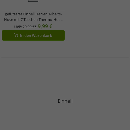
gefütterte Einhell Herren Arbeits-
Hose mit 7 Taschen Thermo-Hose
Work-Wear Schwarz/Grau
9,99 €
UVP:
29,99 €*
In den Warenkorb
Einhell