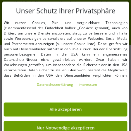
Meld Dich für unseren Newsletter an und erhalte
Deine 7% Extra-Rabatt.
Unser Schutz Ihrer Privatsphäre
Deine E-Mail-Adresse hier
Wir nutzen Cookies, Pixel und vergleichbare Technologien
(zusammenfassend der Einfachheit halber „Cookies“ genannt), auch von
Anmelden
Dritten, um unsere Dienste anzubieten, stetig zu verbessern und Inhalte
sowie Werbeanzeigen personalisiert auf unserer Webseite, Social Media
und Partnerseiten anzuzeigen (s. unsere Cookie-Liste). Dabei greifen wir
auch auf Diensteanbieter mit Sitz in den USA zurück. Bei der Übermittlung
WIR HELFEN DIR!
personenbezogener Daten in die USA kann ein angemessenes
Datenschutz-Niveau nicht gewährleistet werden. Zwar haben wir
Vorkehrungen getroffen, um insbesondere die Sicherheit der in den USA
Hast Du Fragen oder brauchst Hilfe? Wir beraten Dich gern!
verarbeiteten Daten sicher zu stellen. Gleichwohl besteht die Möglichkeit,
dass Behörden in den USA den Diensteanbieter verpflichten können,
E-Mail:
kundendienst@outlet46.de
personenbezogene Daten an sie herauszugeben. Die Übermittlung erfolgt
Daten­schutz­erklärung
Impressum
im Einzelfall auf Basis entsprechender US-Gesetzgebung, ein wirksamer
Deine Anfrage wird von Montag bis Freitag in der Regel
Rechtsbehelf hiergegen existiert nicht. Ebenfalls kann eine Geltendmachung
innerhalb von 24 Stunden beantwortet
von Betroffenenrechten nicht garantiert werden oder dass Du über den
Zugriff informiert wirst. Mit Deiner Einwilligung gem. Art. 49 Abs. 1 lit. a
DSGVO erklärst Du Dich in die Übermittlung in die USA für einverstanden
Alle akzeptieren
SICHER EINKAUFEN
(s.a. unsere Datenschutzerklärung). Du hast die Wahl, ob nur notwendige
Cookies verwendet werden sollen oder ob Du darüber hinaus weitere
Cookies akzeptieren möchtest. Standardmäßig sind nur notwendige Dienste
aktiv, was Du unter „Nur Notwendige akzeptieren verwenden“ bestätigen
Nur Notwendige akzeptieren