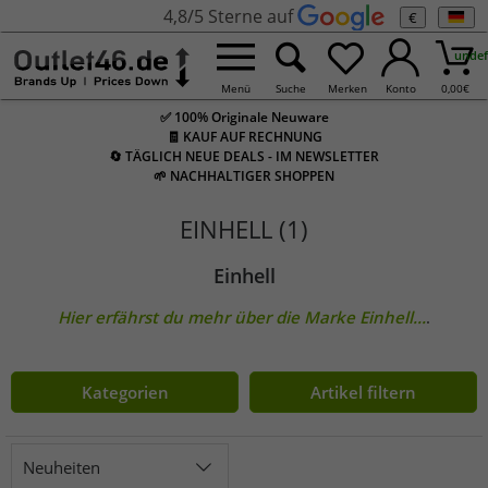
4,8/5 Sterne auf
€
undef
Menü
Suche
Merken
Konto
0,00
€
✅ 100% Originale Neuware
🧾 KAUF AUF RECHNUNG
🔄 TÄGLICH NEUE DEALS - IM NEWSLETTER
🌱 NACHHALTIGER SHOPPEN
EINHELL (1)
Einhell
Hier erfährst du mehr über die Marke
Einhell
...
.
Kategorien
Artikel filtern
Neuheiten