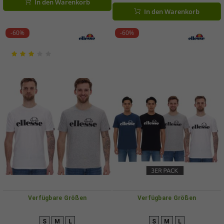
In den Warenkorb
In den Warenkorb
-60%
-60%
Verfügbare Größen
Verfügbare Größen
S
M
L
S
M
L