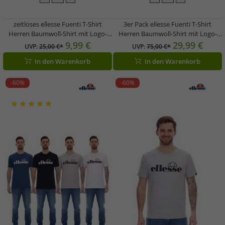
zeitloses ellesse Fuenti T-Shirt
3er Pack ellesse Fuenti T-Shirt
Herren Baumwoll-Shirt mit Logo-
Herren Baumwoll-Shirt mit Logo-
Print Sport-Shirt SHP16469 Grau
Print Sport-Shirt SHP16469 in
9,99 €
29,99 €
UVP:
25,00 €*
UVP:
75,00 €*
oder Weiß
Schwarz, Weiß, Blau oder Grau
In den Warenkorb
In den Warenkorb
-60%
-60%