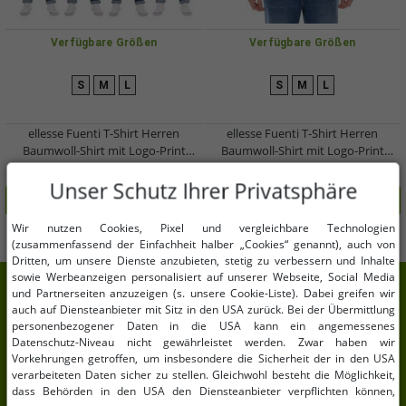
Verfügbare Größen
Verfügbare Größen
S
M
L
S
M
L
ellesse Fuenti T-Shirt Herren
ellesse Fuenti T-Shirt Herren
Baumwoll-Shirt mit Logo-Print
Baumwoll-Shirt mit Logo-Print
Sport-Shirt SHP16469 in Schwarz,
Sport-Shirt SHP16469 Grau
9,99 €
9,99 €
UVP:
25,00 €*
UVP:
25,00 €*
Weiß, Blau oder Grau
Unser Schutz Ihrer Privatsphäre
In den Warenkorb
In den Warenkorb
Wir nutzen Cookies, Pixel und vergleichbare Technologien
(zusammenfassend der Einfachheit halber „Cookies“ genannt), auch von
Dritten, um unsere Dienste anzubieten, stetig zu verbessern und Inhalte
sowie Werbeanzeigen personalisiert auf unserer Webseite, Social Media
7% Extra-Rabatt auf deinen Einkauf
und Partnerseiten anzuzeigen (s. unsere Cookie-Liste). Dabei greifen wir
auch auf Diensteanbieter mit Sitz in den USA zurück. Bei der Übermittlung
Meld Dich für unseren Newsletter an und erhalte
personenbezogener Daten in die USA kann ein angemessenes
Datenschutz-Niveau nicht gewährleistet werden. Zwar haben wir
Deine 7% Extra-Rabatt.
Vorkehrungen getroffen, um insbesondere die Sicherheit der in den USA
verarbeiteten Daten sicher zu stellen. Gleichwohl besteht die Möglichkeit,
Deine E-Mail-Adresse hier
dass Behörden in den USA den Diensteanbieter verpflichten können,