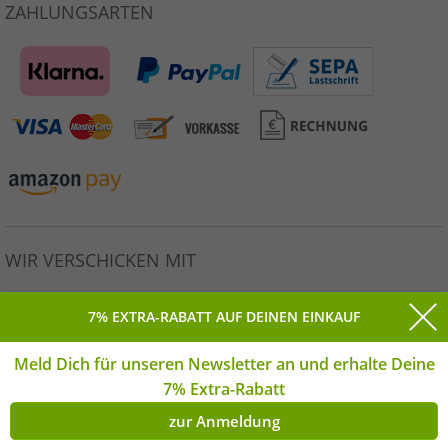
ZAHLUNGSARTEN
WIR VERSCHICKEN MIT
7% EXTRA-RABATT AUF DEINEN EINKAUF
Meld Dich für unseren Newsletter an und erhalte Deine
Alle Preise inkl. gesetzlicher MwSt. * Unverbindliche
7% Extra-Rabatt
Preisempfehlung des Herstellers. | © Copyright 2026
Outlet46.de GmbH Alle Rechte vorbehalten. | **Montag-
zur Anmeldung
Freitag | *(DE)