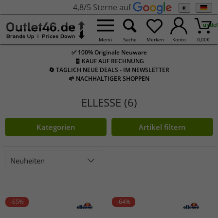
4,8/5 Sterne auf
€
undef
Menü
Suche
Merken
Konto
0,00
€
✅ 100% Originale Neuware
🧾 KAUF AUF RECHNUNG
🔄 TÄGLICH NEUE DEALS - IM NEWSLETTER
🌱 NACHHALTIGER SHOPPEN
ELLESSE (6)
Kategorien
Artikel filtern
Neuheiten
-65%
-64%