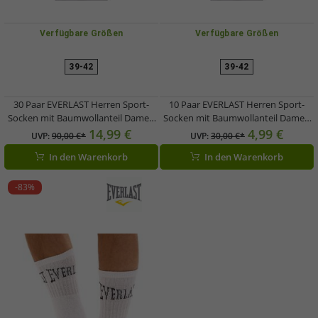
Verfügbare Größen
Verfügbare Größen
39-42
39-42
30 Paar EVERLAST Herren Sport-
10 Paar EVERLAST Herren Sport-
Socken mit Baumwollanteil Damen
Socken mit Baumwollanteil Damen
Socken Sparpack OEKO-TEX
Socken lange Strümpfe OEKO-TEX
14,99 €
4,99 €
UVP:
90,00 €*
UVP:
30,00 €*
Standard EVL1TENX Weiß oder
Standard EVL1TENX Weiß oder
In den Warenkorb
In den Warenkorb
Schwarz
Schwarz
-83%