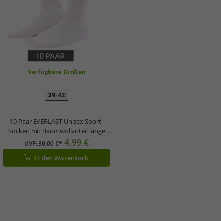
Verfügbare Größen
39-42
10 Paar EVERLAST Unisex Sport-
Socken mit Baumwollanteil lange
Strümpfe OEKO-TEX Standard 100
4,99 €
UVP:
30,00 €*
EVL1TENX10BL Weiß
In den Warenkorb