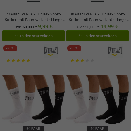
20 Paar EVERLAST Unisex Sport-
30 Paar EVERLAST Unisex Sport-
Socken mit Baumwollanteil lange
Socken mit Baumwollanteil lange
Strümpfe OEKO-TEX Standard 100
Strümpfe OEKO-TEX Standard 100
9,99 €
14,99 €
UVP:
60,00 €*
UVP:
90,00 €*
EVL1TENX10BL Weiß
EVL1TENX10BL Weiß
In den Warenkorb
In den Warenkorb
-83%
-83%