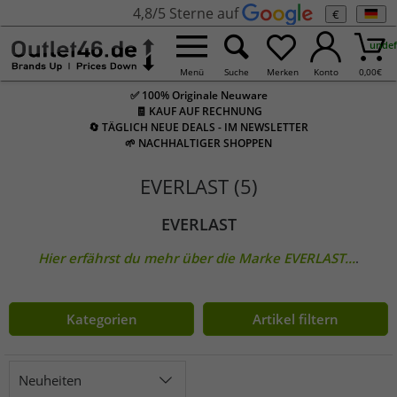
4,8/5 Sterne auf
€
undef
Menü
Suche
Merken
Konto
0,00
€
✅ 100% Originale Neuware
🧾 KAUF AUF RECHNUNG
🔄 TÄGLICH NEUE DEALS - IM NEWSLETTER
🌱 NACHHALTIGER SHOPPEN
EVERLAST (5)
EVERLAST
Hier erfährst du mehr über die Marke
EVERLAST
...
.
Kategorien
Artikel filtern
Neuheiten