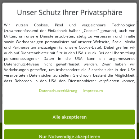
EVERLAST
Unser Schutz Ihrer Privatsphäre
Everlast ist eine 1910 in New York gegründete Marke, bekannt
Wir nutzen Cookies, Pixel und vergleichbare Technologien
für hochwertige Boxausrüstung und Sportbekleidung.
(zusammenfassend der Einfachheit halber „Cookies“ genannt), auch von
Dritten, um unsere Dienste anzubieten, stetig zu verbessern und Inhalte
Ursprünglich auf Badebekleidung spezialisiert, entwickelte sich
sowie Werbeanzeigen personalisiert auf unserer Webseite, Social Media
Everlast zu einem führenden Anbieter im Boxsport.
und Partnerseiten anzuzeigen (s. unsere Cookie-Liste). Dabei greifen wir
auch auf Diensteanbieter mit Sitz in den USA zurück. Bei der Übermittlung
Die Marke sponsert zahlreiche professionelle Boxer und
personenbezogener Daten in die USA kann ein angemessenes
Datenschutz-Niveau nicht gewährleistet werden. Zwar haben wir
Sportveranstaltungen.
Vorkehrungen getroffen, um insbesondere die Sicherheit der in den USA
verarbeiteten Daten sicher zu stellen. Gleichwohl besteht die Möglichkeit,
Everlast investiert in innovative Technologien, um die Leistung
dass Behörden in den USA den Diensteanbieter verpflichten können,
und Sicherheit ihrer Produkte zu verbessern.
personenbezogene Daten an sie herauszugeben. Die Übermittlung erfolgt
Daten­schutz­erklärung
Impressum
im Einzelfall auf Basis entsprechender US-Gesetzgebung, ein wirksamer
Everlast steht für Stärke, Ausdauer und den Geist des
Rechtsbehelf hiergegen existiert nicht. Ebenfalls kann eine Geltendmachung
Boxsports, und spricht Sportler und Fitnessbegeisterte an.
von Betroffenenrechten nicht garantiert werden oder dass Du über den
Zugriff informiert wirst. Mit Deiner Einwilligung gem. Art. 49 Abs. 1 lit. a
DSGVO erklärst Du Dich in die Übermittlung in die USA für einverstanden
Alle akzeptieren
(s.a. unsere Datenschutzerklärung). Du hast die Wahl, ob nur notwendige
Cookies verwendet werden sollen oder ob Du darüber hinaus weitere
Cookies akzeptieren möchtest. Standardmäßig sind nur notwendige Dienste
7% Extra-Rabatt auf deinen Einkauf
aktiv, was Du unter „Nur Notwendige akzeptieren verwenden“ bestätigen
Nur Notwendige akzeptieren