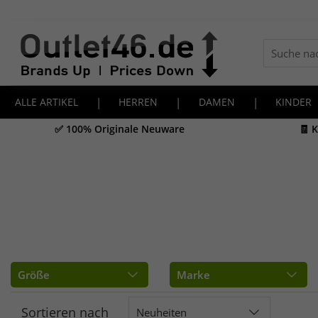
ALLE ARTIKEL
|
HERREN
|
DAMEN
|
KINDER
✅ 100% Originale Neuware
🧾 
Größe
Marke
Sortieren nach
Neuheiten