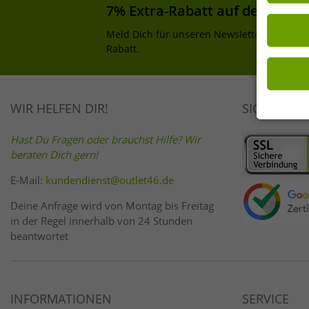
Einwilligu
7% Extra-Rabatt auf deinen Ei
Wirkung fü
Meld Dich für unseren Newsletter an und e
Rabatt.
WIR HELFEN DIR!
SICHER EI
Hast Du Fragen oder brauchst Hilfe? Wir
beraten Dich gern!
E-Mail:
kundendienst@outlet46.de
Deine Anfrage wird von Montag bis Freitag
in der Regel innerhalb von 24 Stunden
beantwortet
INFORMATIONEN
SERVICE