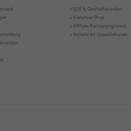
Versand
» B2B & Geschäftskunden
gen
» Franchise-Shop
» Affiliate-Partnerprogramm
 anmeldung
» Vorteile als Gewerbekunde
 abmelden
it