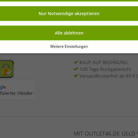
ng kannst Du jederzeit über „Datenschutz-Einstellungen“ am Ende jeder unserer
nkauf
r die Zukunft widerrufen oder ändern.
Nur Notwendige akzeptieren
Deine E-Mail-Adres
rhalte Deine 7% Extra-
Alle ablehnen
Weitere Einstellungen
NKAUFEN
VORTEILE
KAUF AUF RECHNUNG
100 Tage Rückgaberecht
Versandkostenfrei ab 49 € 
MIT OUTLET46.DE GELD