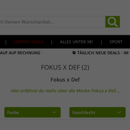
|
LIMITED-DEALS
|
ALLES UNTER X€!
|
SPORT
KAUF AUF RECHNUNG
🔄 TÄGLICH NEUE DEALS - I
FOKUS X DEF (2)
Fokus x Def
Hier erfährst du mehr über die Marke
Fokus x Def
...
.
Farbe
Geschlecht