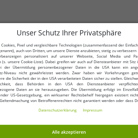
Unser Schutz Ihrer Privatsphäre
 Cookies, Pixel und vergleichbare Technologien (zusammenfassend der Einfach
genannt), auch von Dritten, um unsere Dienste anzubieten, stetig zu verbessern 
Fokus x Def kombiniert progr
beanzeigen personalisiert auf unserer Webseite, Social Media und Par
Details.
 (s. unsere Cookie-Liste). Dabei greifen wir auch auf Diensteanbieter mit Sitz
ei der Übermittlung personenbezogener Daten in die USA kann ein an
Die Marke steht für Selbstbew
tz-Niveau nicht gewährleistet werden. Zwar haben wir Vorkehrungen get
re die Sicherheit der in den USA verarbeiteten Daten sicher zu stellen. Gleichw
Mit Fokus x Def setzt du ein Zei
ichkeit, dass Behörden in den USA den Diensteanbieter verpflichte
ezogene Daten an sie herauszugeben. Die Übermittlung erfolgt im Einzelfall
Perfekt für alle, die Fashion al
nder US-Gesetzgebung, ein wirksamer Rechtsbehelf hiergegen existiert nicht
 Geltendmachung von Betroffenenrechten nicht garantiert werden oder dass D
ormiert wirst. Mit Deiner Einwilligung gem. Art. 49 Abs. 1 lit. a DSGVO erklärst Du
Daten­schutz­erklärung
Impressum
ng in die USA für einverstanden (s.a. unsere Datenschutzerklärung). Du hast d
ndige Cookies verwendet werden sollen oder ob Du darüber hinaus weite
en möchtest. Standardmäßig sind nur notwendige Dienste aktiv, was Du 
 akzeptieren verwenden“ bestätigen kannst. Du kannst Deine Einwilligung e
Alle akzeptieren
ptieren“ erklären oder unter „Weitere Einstellungen“ an Deine Wünsche anpa