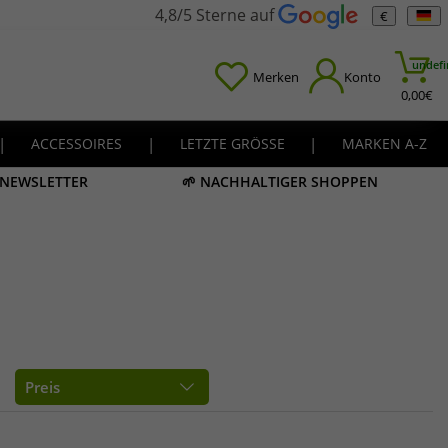
4,8/5 Sterne auf
€
undefi
Merken
Konto
0,00
€
|
ACCESSOIRES
|
LETZTE GRÖSSE
|
MARKEN A-Z
M NEWSLETTER
🌱 NACHHALTIGER SHOPPEN
Preis