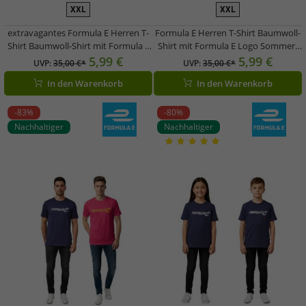
XXL
XXL
extravagantes Formula E Herren T-
Formula E Herren T-Shirt Baumwoll-
Shirt Baumwoll-Shirt mit Formula E
Shirt mit Formula E Logo Sommer-
Logo Sommer-Shirt Weiß,
Shirt in Weiß, Navy, Blau, Navy,
5,99 €
5,99 €
UVP:
35,00 €*
UVP:
35,00 €*
Weiß/Bunt oder Navy-Blau
Weiß, Navy, Pink, Navy oder Weiß
In den Warenkorb
In den Warenkorb
-83%
-80%
Nachhaltiger
Nachhaltiger