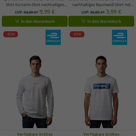
Shirt Kurzarm-Shirt nachhaltiges
nachhaltiges Baumwoll-Shirt mit
Baumwoll-Shirt mit Formula E Logo
Formula E Logo Sommer-Shirt
9,99 €
3,99 €
UVP:
94,00 €*
UVP:
30,00 €*
701223597 001 Navy-Blau
Motorsport 701223608 001 Navy-
In den Warenkorb
In den Warenkorb
Blau
-80%
-83%
Verfügbare Größen
Verfügbare Größen