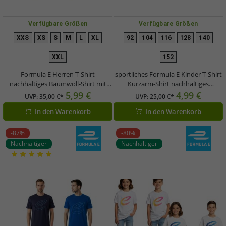
Verfügbare Größen
Verfügbare Größen
XXS
XS
S
M
L
XL
92
104
116
128
140
XXL
152
Formula E Herren T-Shirt
sportliches Formula E Kinder T-Shirt
nachhaltiges Baumwoll-Shirt mit
Kurzarm-Shirt nachhaltiges
Formula E Logo Sommer-Shirt
Baumwoll-Shirt mit Formula E Logo
5,99 €
4,99 €
UVP:
35,00 €*
UVP:
25,00 €*
Motorsport in Blau oder Pink/Gelb
701223582 001 Navy-Blau
In den Warenkorb
In den Warenkorb
-87%
-80%
Nachhaltiger
Nachhaltiger