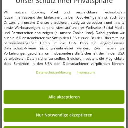
Unser Schutz Ihrer Privatsphäre
Wir nutzen Cookies, Pixel und vergleichbare Technologien
(zusammenfassend der Einfachheit halber „Cookies“ genannt), auch von
Dritten, um unsere Dienste anzubieten, stetig zu verbessern und Inhalte
sowie Werbeanzeigen personalisiert auf unserer Webseite, Social Media
und Partnerseiten anzuzeigen (s. unsere Cookie-Liste). Dabei greifen wir
auch auf Diensteanbieter mit Sitz in den USA zurück. Bei der Übermittlung
personenbezogener Daten in die USA kann ein angemessenes
Datenschutz-Niveau nicht gewährleistet werden. Zwar haben wir
Vorkehrungen getroffen, um insbesondere die Sicherheit der in den USA
verarbeiteten Daten sicher zu stellen. Gleichwohl besteht die Möglichkeit,
dass Behörden in den USA den Diensteanbieter verpflichten können,
personenbezogene Daten an sie herauszugeben. Die Übermittlung erfolgt
Daten­schutz­erklärung
Impressum
im Einzelfall auf Basis entsprechender US-Gesetzgebung, ein wirksamer
Rechtsbehelf hiergegen existiert nicht. Ebenfalls kann eine Geltendmachung
Verfügbare Größen
Verfügbare Größen
von Betroffenenrechten nicht garantiert werden oder dass Du über den
Zugriff informiert wirst. Mit Deiner Einwilligung gem. Art. 49 Abs. 1 lit. a
DSGVO erklärst Du Dich in die Übermittlung in die USA für einverstanden
Alle akzeptieren
116
152
XXS
XS
S
XL
(s.a. unsere Datenschutzerklärung). Du hast die Wahl, ob nur notwendige
Cookies verwendet werden sollen oder ob Du darüber hinaus weitere
Cookies akzeptieren möchtest. Standardmäßig sind nur notwendige Dienste
modisches Formula E Racing
farbenfrohes Formula E Herren T-
aktiv, was Du unter „Nur Notwendige akzeptieren verwenden“ bestätigen
Nur Notwendige akzeptieren
Division Kinder T-Shirt Kurzarm-Shirt
Shirt Baumwoll-Shirt mit buntem
kannst. Du kannst Deine Einwilligung entweder für „Alle akzeptieren“
Baumwoll-Shirt mit Karikaturdruck
Formula E Logo Sommer-Shirt
5,99 €
5,99 €
UVP:
30,00 €*
UVP:
30,00 €*
erklären oder unter „Weitere Einstellungen“ an Deine Wünsche anpassen.