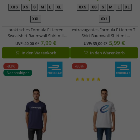
XXS
XS
S
M
L
XL
XXS
XS
S
M
L
XL
XXL
XXL
praktisches Formula E Herren
extravagantes Formula E Herren T-
Sweatshirt Baumwoll-Shirt mit
Shirt Baumwoll-Shirt mit
buntem Change Accelerated
Camouflage Formula E Logo
7,99 €
5,99 €
UVP:
40,00 €*
UVP:
35,00 €*
Schriftzug Longsleeve 701223588
Sommer-Shirt 701223604 001 Weiß
In den Warenkorb
In den Warenkorb
001 Weiß/Pink
-83%
-80%
Nachhaltiger