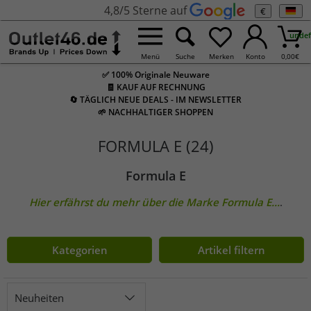
4,8/5 Sterne auf
€
undef
Menü
Suche
Merken
Konto
0,00
€
✅ 100% Originale Neuware
🧾 KAUF AUF RECHNUNG
🔄 TÄGLICH NEUE DEALS - IM NEWSLETTER
🌱 NACHHALTIGER SHOPPEN
FORMULA E (24)
Formula E
Hier erfährst du mehr über die Marke
Formula E
...
.
Kategorien
Artikel filtern
Neuheiten