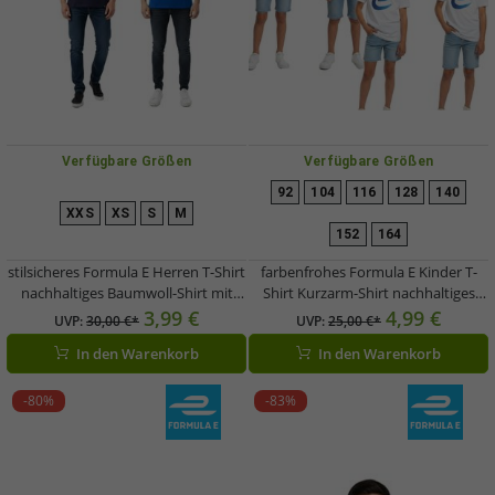
Verfügbare Größen
Verfügbare Größen
92
104
116
128
140
XXS
XS
S
M
152
164
stilsicheres Formula E Herren T-Shirt
farbenfrohes Formula E Kinder T-
nachhaltiges Baumwoll-Shirt mit
Shirt Kurzarm-Shirt nachhaltiges
Formula E Logo Sommer-Shirt
Baumwoll-Shirt mit Formula E Logo
3,99 €
4,99 €
UVP:
30,00 €*
UVP:
25,00 €*
Motorsport 701223608 Blau oder
701223593 Weiß/Blau oder
In den Warenkorb
In den Warenkorb
Dunkelblau
Weiß/Pink/Gelb
-80%
-83%