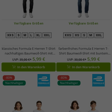
Verfügbare Größen
Verfügbare Größen
XXS
S
M
L
XL
XXL
XXS
XS
S
M
XXL
klassisches Formula E Herren T-Shirt
farbenfrohes Formula E Herren T-
nachhaltiges Baumwoll-Shirt mit
Shirt Baumwoll-Shirt mit buntem
Formula E Logo Sommer-Shirt
Formula E Logo Sommer-Shirt
5,99 €
5,99 €
UVP:
35,00 €*
UVP:
30,00 €*
Motorsport 701224451 001 Blau
701223579 001 Weiß/Blau
In den Warenkorb
In den Warenkorb
-80%
-80%
Nachhaltiger
Nachhaltiger