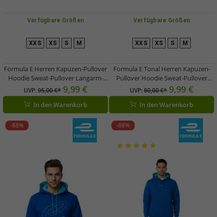
Verfügbare Größen
Verfügbare Größen
XXS
XS
S
M
XXS
XS
S
M
Formula E Herren Kapuzen-Pullover
Formula E Tonal Herren Kapuzen-
Hoodie Sweat-Pullover Langarm-
Pullover Hoodie Sweat-Pullover
Shirt Motorsport Baumwoll-Fan-
Langarm-Shirt Motorsport Fan-
9,99 €
9,99 €
UVP:
95,00 €*
UVP:
80,00 €*
Artikel Blau oder Bunt
Artikel 701223399 Blau
In den Warenkorb
In den Warenkorb
-88%
-88%