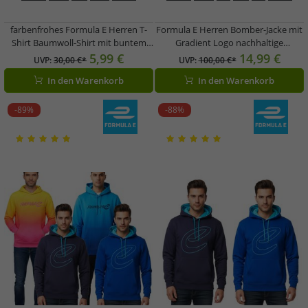
farbenfrohes Formula E Herren T-
Formula E Herren Bomber-Jacke mit
Shirt Baumwoll-Shirt mit buntem
Gradient Logo nachhaltige
Formula E Logo Sommer-Shirt
Motorsport-Jacke Frühlingsjacke
5,99 €
14,99 €
UVP:
30,00 €*
UVP:
100,00 €*
701223579 002 Weiß/Pink/Gelb
701223598 001 Blau
In den Warenkorb
In den Warenkorb
-89%
-88%