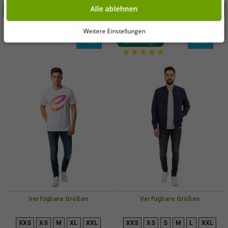
160 g/m² 701226975 001 Weiß
701223583 001 Pink/Gelb
Deine Einwilligung kannst Du jederzeit über „Datenschutz-Einstellungen“
Alle ablehnen
In den Warenkorb
In den Warenkorb
am Ende jeder unserer Seiten mit Wirkung für die Zukunft widerrufen oder
ändern.
-80%
-85%
Weitere Einstellungen
Nachhaltiger
Verfügbare Größen
Verfügbare Größen
XXS
XS
M
XL
XXL
XXS
XS
S
M
L
XXL