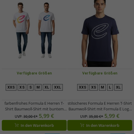
Verfügbare Größen
Verfügbare Größen
XXS
XS
S
M
XL
XXL
XXS
XS
M
L
XL
farbenfrohes Formula E Herren T-
stilsicheres Formula E Herren T-Shirt
Shirt Baumwoll-Shirt mit buntem
Baumwoll-Shirt mit Formula E Logo
Formula E Logo Sommer-Shirt
Sommer-Shirt Motorsport
5,99 €
5,99 €
UVP:
30,00 €*
UVP:
35,00 €*
701223579 Weiß/Blau oder
701223589 001 Navy-Blau
In den Warenkorb
In den Warenkorb
Weiß/Pink/Gelb