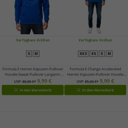
Verfügbare Größen
Verfügbare Größen
S
M
XXS
XS
S
M
Formula E Herren Kapuzen-Pullover
Formula E Change Accelerated
Hoodie Sweat-Pullover Langarm-
Herren Kapuzen-Pullover Hoodie
Shirt 701223399 002 Blau
Sweat-Pullover Langarm-Shirt
9,99 €
9,99 €
UVP:
80,00 €*
UVP:
85,00 €*
701223395 001 Blau
In den Warenkorb
In den Warenkorb