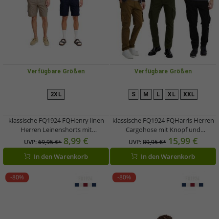
Verfügbare Größen
Verfügbare Größen
2XL
S
M
L
XL
XXL
klassische FQ1924 FQHenry linen
klassische FQ1924 FQHarris Herren
Herren Leinenshorts mit
Cargohose mit Knopf und
Reißverschluss Shorts 21900624 in
Reißverschluss Freizeithose
8,99 €
15,99 €
UVP:
69,95 €*
UVP:
89,95 €*
Beige oder Dunkelblau
21900476-ME in Braun, Grün oder
In den Warenkorb
In den Warenkorb
Schwarz
-80%
-80%