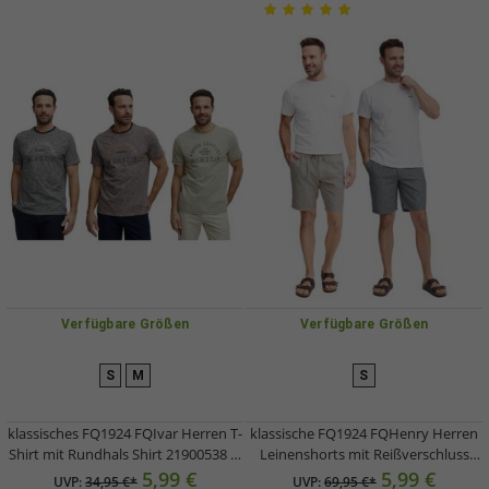
Verfügbare Größen
Verfügbare Größen
S
M
S
klassisches FQ1924 FQIvar Herren T-
klassische FQ1924 FQHenry Herren
Shirt mit Rundhals Shirt 21900538 in
Leinenshorts mit Reißverschluss
Grau, Braun oder Grün
Shorts 21900626 in Beige oder Grau
5,99 €
5,99 €
UVP:
34,95 €*
UVP:
69,95 €*