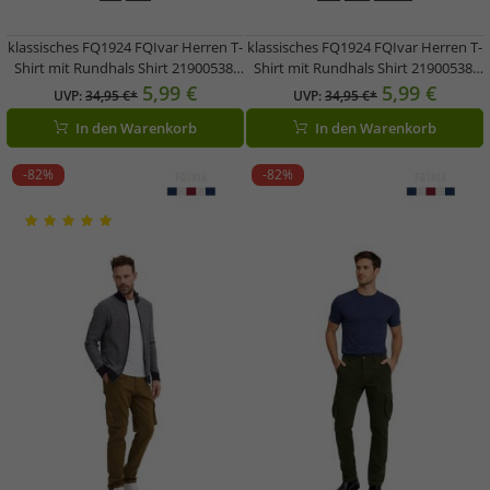
klassisches FQ1924 FQIvar Herren T-
klassisches FQ1924 FQIvar Herren T-
Shirt mit Rundhals Shirt 21900538-
Shirt mit Rundhals Shirt 21900538-
ME-194011 Grau
ME-191619 Braun
5,99 €
5,99 €
UVP:
34,95 €*
UVP:
34,95 €*
In den Warenkorb
In den Warenkorb
-82%
-82%