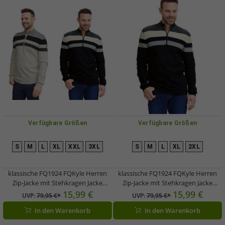
Verfügbare Größen
Verfügbare Größen
S
M
L
XL
XXL
3XL
S
M
L
XL
2XL
klassische FQ1924 FQKyle Herren
klassische FQ1924 FQKyle Herren
Zip-Jacke mit Stehkragen Jacke
Zip-Jacke mit Stehkragen Jacke
21900654 Schwarz oder Weiß
21900654-194011 Grau
15,99 €
15,99 €
UVP:
79,95 €*
UVP:
79,95 €*
In den Warenkorb
In den Warenkorb