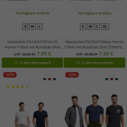
Verfügbare Größen
Verfügbare Größen
S
M
L
S
M
L
XL
klassisches FQ1924 FQTom SS
klassisches FQ1924 FQIikay Herren
Herren T-Shirt mit Rundhals Shirt
T-Shirt mit Rundhals Shirt 21900187-
21900644 in Weiß oder Grau
ME Blau oder Braun
7,99 €
7,99 €
UVP:
34,95 €*
UVP:
39,95 €*
In den Warenkorb
In den Warenkorb
-87%
-82%