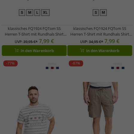
S
M
L
XL
S
M
klassisches FQ1924 FQTom SS
klassisches FQ1924 FQTom SS
Herren T-Shirt mit Rundhals Shirt
Herren T-Shirt mit Rundhals Shirt
21900645-144115 Blau
21900644-194011 Grau
7,99 €
7,99 €
UVP:
39,95 €*
UVP:
34,95 €*
In den Warenkorb
In den Warenkorb
-77%
-87%