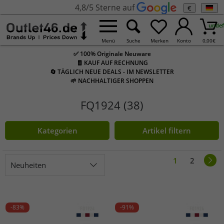
4,8/5 Sterne auf
€
undef
Menü
Suche
Merken
Konto
0,00
€
✅ 100% Originale Neuware
🧾 KAUF AUF RECHNUNG
🔄 TÄGLICH NEUE DEALS - IM NEWSLETTER
🌱 NACHHALTIGER SHOPPEN
FQ1924 (38)
Kategorien
Artikel filtern
1
2
Neuheiten
-83%
-91%