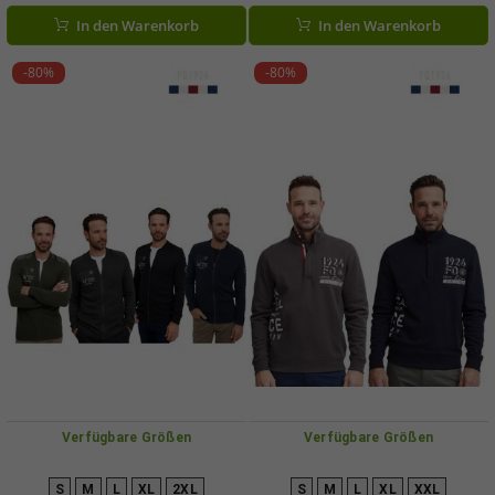
In den Warenkorb
In den Warenkorb
-80%
-80%
Verfügbare Größen
Verfügbare Größen
S
M
L
XL
2XL
S
M
L
XL
XXL