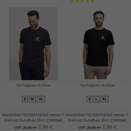
Verfügbare Größen
Verfügbare Größen
S
M
XL
S
L
XL
klassisches FQ1924 FQOlaf Herren T-
klassisches FQ1924 FQOlaf Herren T-
Shirt mit Rundhals Shirt 21900540-
Shirt mit Rundhals Shirt 21900540-
ME-194011 Grau
ME-193911 Schwarz
7,99 €
7,99 €
UVP:
29,95 €*
UVP:
29,95 €*