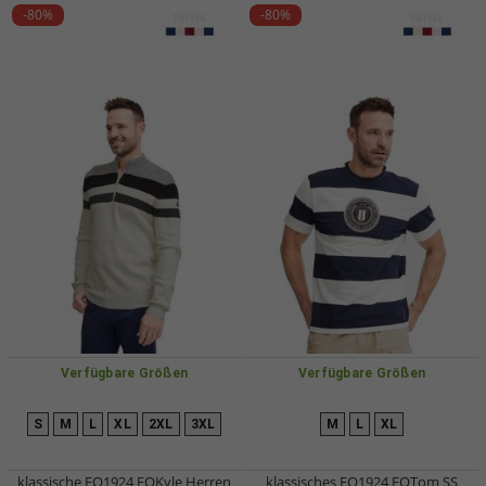
-80%
-80%
Verfügbare Größen
Verfügbare Größen
S
M
L
XL
2XL
3XL
M
L
XL
klassische FQ1924 FQKyle Herren
klassisches FQ1924 FQTom SS