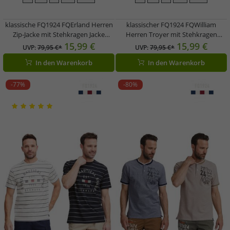
klassische FQ1924 FQErland Herren
klassischer FQ1924 FQWilliam
Zip-Jacke mit Stehkragen Jacke
Herren Troyer mit Stehkragen
21900122 in Grün, Grau, Schwarz
Pullover 21900589 in Grau oder Blau
15,99 €
15,99 €
UVP:
79,95 €*
UVP:
79,95 €*
oder Blau
In den Warenkorb
In den Warenkorb
-77%
-80%