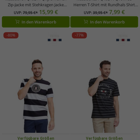
Zip-Jacke mit Stehkragen Jacke
Herren T-Shirt mit Rundhals Shirt
21900654-114201 Weiß
21900645-114201 Weiß
15,99 €
7,99 €
UVP:
79,95 €*
UVP:
39,95 €*
In den Warenkorb
In den Warenkorb
-80%
-77%
Verfügbare Größen
Verfügbare Größen