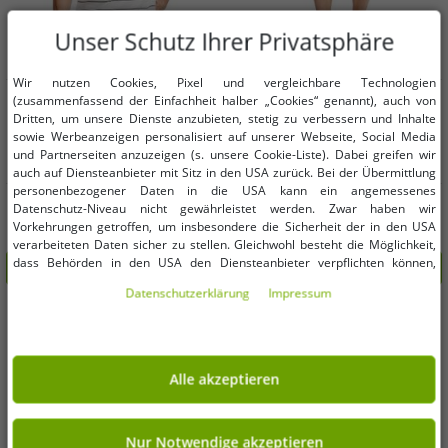
Unser Schutz Ihrer Privatsphäre
Wir nutzen Cookies, Pixel und vergleichbare Technologien
Verfügbare Größen
Verfügbare Größen
(zusammenfassend der Einfachheit halber „Cookies“ genannt), auch von
Dritten, um unsere Dienste anzubieten, stetig zu verbessern und Inhalte
sowie Werbeanzeigen personalisiert auf unserer Webseite, Social Media
M
L
2XL
und Partnerseiten anzuzeigen (s. unsere Cookie-Liste). Dabei greifen wir
auch auf Diensteanbieter mit Sitz in den USA zurück. Bei der Übermittlung
personenbezogener Daten in die USA kann ein angemessenes
klassisches FQ1924 FQTom SS
klassische FQ1924 FQHenry linen
Datenschutz-Niveau nicht gewährleistet werden. Zwar haben wir
Herren T-Shirt mit Rundhals Shirt
Herren Leinenshorts mit
Vorkehrungen getroffen, um insbesondere die Sicherheit der in den USA
21900644-114201 Weiß
Reißverschluss Shorts 21900624-
7,99 €
8,99 €
UVP:
34,95 €*
UVP:
69,95 €*
verarbeiteten Daten sicher zu stellen. Gleichwohl besteht die Möglichkeit,
161104 Beige
dass Behörden in den USA den Diensteanbieter verpflichten können,
In den Warenkorb
In den Warenkorb
personenbezogene Daten an sie herauszugeben. Die Übermittlung erfolgt
Daten­schutz­erklärung
Impressum
im Einzelfall auf Basis entsprechender US-Gesetzgebung, ein wirksamer
-80%
-80%
Rechtsbehelf hiergegen existiert nicht. Ebenfalls kann eine Geltendmachung
von Betroffenenrechten nicht garantiert werden oder dass Du über den
Zugriff informiert wirst. Mit Deiner Einwilligung gem. Art. 49 Abs. 1 lit. a
DSGVO erklärst Du Dich in die Übermittlung in die USA für einverstanden
Alle akzeptieren
(s.a. unsere Datenschutzerklärung). Du hast die Wahl, ob nur notwendige
Cookies verwendet werden sollen oder ob Du darüber hinaus weitere
Cookies akzeptieren möchtest. Standardmäßig sind nur notwendige Dienste
aktiv, was Du unter „Nur Notwendige akzeptieren verwenden“ bestätigen
Nur Notwendige akzeptieren