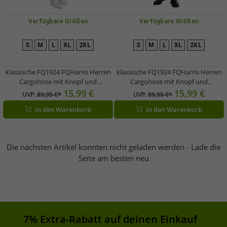
Verfügbare Größen
Verfügbare Größen
S
M
L
XL
2XL
S
M
L
XL
2XL
klassische FQ1924 FQHarris Herren
klassische FQ1924 FQHarris Herren
Cargohose mit Knopf und
Cargohose mit Knopf und
Reißverschluss Freizeithose
Reißverschluss Freizeithose
15,99 €
15,99 €
UVP:
89,95 €*
UVP:
89,95 €*
21900476-ME-180920 Braun
21900476-ME-190413 Grün
In den Warenkorb
In den Warenkorb
Die nächsten Artikel konnten nicht geladen werden - Lade die
Seite am besten neu
7% Extra-Rabatt auf deinen Einkauf