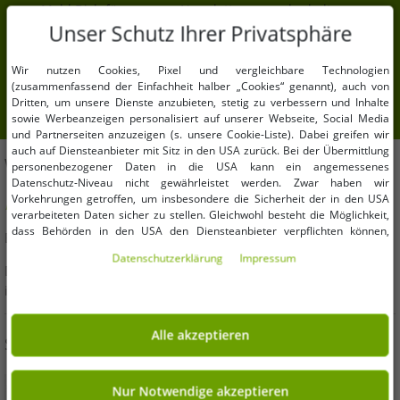
Meld Dich für unseren Newsletter an und erhalte
Deine 7% Extra-Rabatt.
Unser Schutz Ihrer Privatsphäre
Deine E-Mail-Adresse hier
Wir nutzen Cookies, Pixel und vergleichbare Technologien
(zusammenfassend der Einfachheit halber „Cookies“ genannt), auch von
Anmelden
Dritten, um unsere Dienste anzubieten, stetig zu verbessern und Inhalte
sowie Werbeanzeigen personalisiert auf unserer Webseite, Social Media
und Partnerseiten anzuzeigen (s. unsere Cookie-Liste). Dabei greifen wir
auch auf Diensteanbieter mit Sitz in den USA zurück. Bei der Übermittlung
WIR HELFEN DIR!
personenbezogener Daten in die USA kann ein angemessenes
Datenschutz-Niveau nicht gewährleistet werden. Zwar haben wir
Vorkehrungen getroffen, um insbesondere die Sicherheit der in den USA
Hast Du Fragen oder brauchst Hilfe? Wir beraten Dich gern!
verarbeiteten Daten sicher zu stellen. Gleichwohl besteht die Möglichkeit,
dass Behörden in den USA den Diensteanbieter verpflichten können,
E-Mail:
kundendienst@outlet46.de
personenbezogene Daten an sie herauszugeben. Die Übermittlung erfolgt
Daten­schutz­erklärung
Impressum
im Einzelfall auf Basis entsprechender US-Gesetzgebung, ein wirksamer
Deine Anfrage wird von Montag bis Freitag in der Regel
Rechtsbehelf hiergegen existiert nicht. Ebenfalls kann eine Geltendmachung
innerhalb von 24 Stunden beantwortet
von Betroffenenrechten nicht garantiert werden oder dass Du über den
Zugriff informiert wirst. Mit Deiner Einwilligung gem. Art. 49 Abs. 1 lit. a
DSGVO erklärst Du Dich in die Übermittlung in die USA für einverstanden
Alle akzeptieren
SICHER EINKAUFEN
(s.a. unsere Datenschutzerklärung). Du hast die Wahl, ob nur notwendige
Cookies verwendet werden sollen oder ob Du darüber hinaus weitere
Cookies akzeptieren möchtest. Standardmäßig sind nur notwendige Dienste
aktiv, was Du unter „Nur Notwendige akzeptieren verwenden“ bestätigen
Nur Notwendige akzeptieren