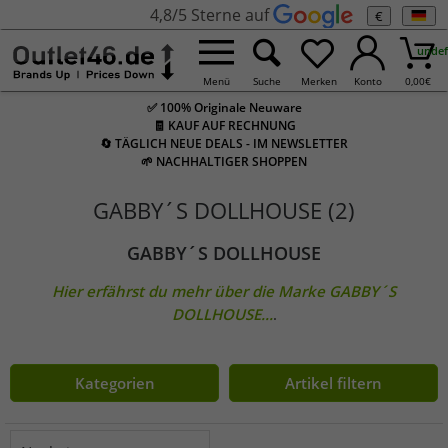
4,8/5 Sterne auf
€
undef
Menü
Suche
Merken
Konto
0,00
€
✅ 100% Originale Neuware
🧾 KAUF AUF RECHNUNG
🔄 TÄGLICH NEUE DEALS - IM NEWSLETTER
🌱 NACHHALTIGER SHOPPEN
GABBY´S DOLLHOUSE (2)
GABBY´S DOLLHOUSE
Hier erfährst du mehr über die Marke
GABBY´S
DOLLHOUSE
...
.
Kategorien
Artikel filtern