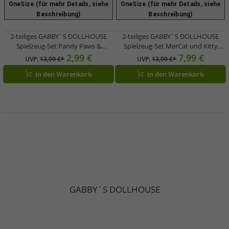
OneSize (für mehr Details, siehe
OneSize (für mehr Details, siehe
Beschreibung)
Beschreibung)
2-teiliges GABBY`S DOLLHOUSE
2-teiliges GABBY`S DOLLHOUSE
Spielzeug-Set Pandy Paws &
Spielzeug-Set MerCat und Kitty
Chumsley Figuren mit Accessoires
Jellyfish Figuren mit Accessoires
2,99 €
7,99 €
UVP:
13,99 €*
UVP:
13,99 €*
Pink/Türkis/Bunt
Pink/Türkis/Bunt
In den Warenkorb
In den Warenkorb
GABBY´S DOLLHOUSE