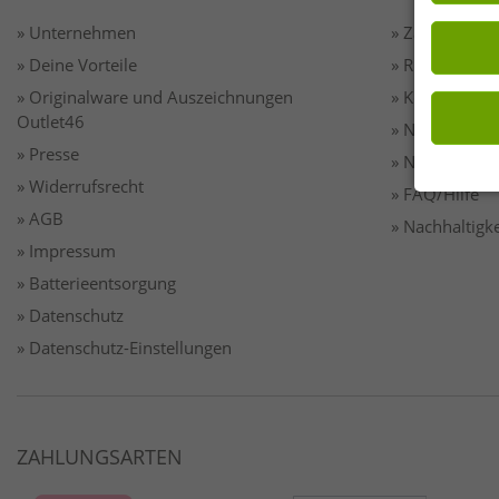
Einwilligu
Wirkung fü
» Unternehmen
» Zahlung & 
» Deine Vorteile
» Rücksendun
» Originalware und Auszeichnungen
» Kontakt
Outlet46
» Newsletter
» Presse
» Newsletter
» Widerrufsrecht
» FAQ/Hilfe
» AGB
» Nachhaltigke
» Impressum
» Batterieentsorgung
» Datenschutz
» Datenschutz-Einstellungen
ZAHLUNGSARTEN