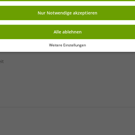
ng kannst Du jederzeit über „Datenschutz-Einstellungen“ am Ende jeder unserer
r die Zukunft widerrufen oder ändern.
Versand
» B2B & Geschäftskunden
Nur Notwendige akzeptieren
gen
» Franchise-Shop
» Affiliate-Partnerprogramm
Alle ablehnen
 anmeldung
» Vorteile als Gewerbekunde
 abmelden
Weitere Einstellungen
it