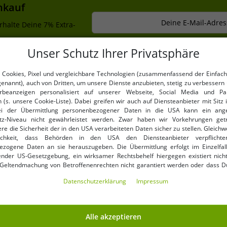
nkauf
Deine E-Mail-Adres
rhalte Deine 7% Extra-
Unser Schutz Ihrer Privatsphäre
 Cookies, Pixel und vergleichbare Technologien (zusammenfassend der Einfach
NKAUFEN
VORTEILE
genannt), auch von Dritten, um unsere Dienste anzubieten, stetig zu verbessern 
beanzeigen personalisiert auf unserer Webseite, Social Media und Par
 (s. unsere Cookie-Liste). Dabei greifen wir auch auf Diensteanbieter mit Sitz
KAUF AUF RECHNUNG
ei der Übermittlung personenbezogener Daten in die USA kann ein an
100 Tage Rückgaberecht
tz-Niveau nicht gewährleistet werden. Zwar haben wir Vorkehrungen get
Versandkostenfrei ab 49 € 
re die Sicherheit der in den USA verarbeiteten Daten sicher zu stellen. Gleichw
ichkeit, dass Behörden in den USA den Diensteanbieter verpflichte
ezogene Daten an sie herauszugeben. Die Übermittlung erfolgt im Einzelfall
nder US-Gesetzgebung, ein wirksamer Rechtsbehelf hiergegen existiert nicht
 Geltendmachung von Betroffenenrechten nicht garantiert werden oder dass D
ormiert wirst. Mit Deiner Einwilligung gem. Art. 49 Abs. 1 lit. a DSGVO erklärst Du
Daten­schutz­erklärung
Impressum
ng in die USA für einverstanden (s.a. unsere Datenschutzerklärung). Du hast d
ndige Cookies verwendet werden sollen oder ob Du darüber hinaus weite
en möchtest. Standardmäßig sind nur notwendige Dienste aktiv, was Du 
 akzeptieren verwenden“ bestätigen kannst. Du kannst Deine Einwilligung e
Alle akzeptieren
MIT OUTLET46.DE GELD
ptieren“ erklären oder unter „Weitere Einstellungen“ an Deine Wünsche anpa