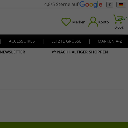
4,8/5 Sterne auf
€
undefi
Merken
Konto
0,00
€
|
ACCESSOIRES
|
LETZTE GRÖSSE
|
MARKEN A-Z
M NEWSLETTER
🌱 NACHHALTIGER SHOPPEN