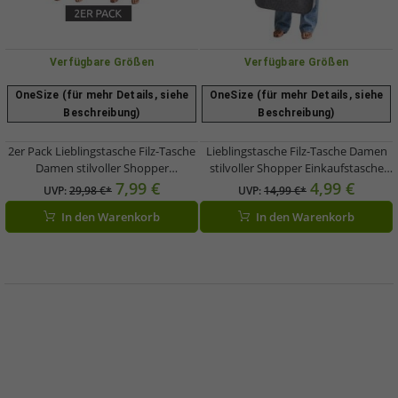
Verfügbare Größen
Verfügbare Größen
OneSize (für mehr Details, siehe
OneSize (für mehr Details, siehe
Beschreibung)
Beschreibung)
2er Pack Lieblingstasche Filz-Tasche
Lieblingstasche Filz-Tasche Damen
Damen stilvoller Shopper
stilvoller Shopper Einkaufstasche
Einkaufstasche aus Filz mit Stickerei
aus Filz mit Stickerei 50x35x25cm
7,99 €
4,99 €
UVP:
29,98 €*
UVP:
14,99 €*
50x35x25cm Grau
Grau
In den Warenkorb
In den Warenkorb