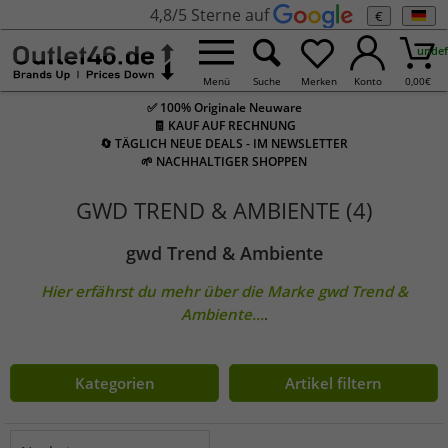
4,8/5 Sterne auf
€
undef
Menü
Suche
Merken
Konto
0,00
€
✅ 100% Originale Neuware
🧾 KAUF AUF RECHNUNG
🔄 TÄGLICH NEUE DEALS - IM NEWSLETTER
🌱 NACHHALTIGER SHOPPEN
GWD TREND & AMBIENTE (4)
gwd Trend & Ambiente
Hier erfährst du mehr über die Marke
gwd Trend &
Ambiente
...
.
Kategorien
Artikel filtern