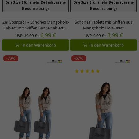
OneSize (für mehr Details, siehe
OneSize (für mehr Details, siehe
Beschreibung)
Beschreibung)
2er Sparpack – Schönes Mangoholz-
Schönes Tablett mit Griffen aus
Tablett mit Griffen Serviertablett &
Mangoholz Holz-Brett
Frühstückstablett aus Holz ca.
Frühstückstablett 34x16x3,5 cm
6,99 €
3,99 €
UVP:
19,99 €*
UVP:
9,99 €*
34×16×3,5 cm Braun
126840 Braun
In den Warenkorb
In den Warenkorb
-73%
-67%