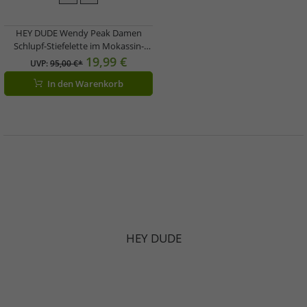
HEY DUDE Wendy Peak Damen
Schlupf-Stiefelette im Mokassin-
Look mit Wechselfußbett und
19,99 €
UVP:
95,00 €*
Echtleder 40411-265 Beige
In den Warenkorb
HEY DUDE