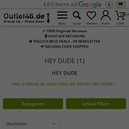
4,8/5 Sterne auf
€
undef
Menü
Suche
Merken
Konto
0,00
€
✅ 100% Originale Neuware
🧾 KAUF AUF RECHNUNG
🔄 TÄGLICH NEUE DEALS - IM NEWSLETTER
🌱 NACHHALTIGER SHOPPEN
HEY DUDE (1)
HEY DUDE
Hier erfährst du mehr über die Marke
HEY DUDE
...
.
Kategorien
Artikel filtern
Neuheiten