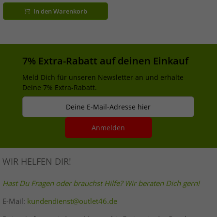
Matratzengrößen 90x190cm bis
In den Warenkorb
100x200cm 9983638 Weiß
7% Extra-Rabatt auf deinen Einkauf
Meld Dich für unseren Newsletter an und erhalte
Deine 7% Extra-Rabatt.
Deine E-Mail-Adresse hier
Anmelden
WIR HELFEN DIR!
Hast Du Fragen oder brauchst Hilfe? Wir beraten Dich gern!
E-Mail:
kundendienst@outlet46.de