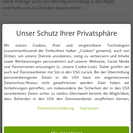
Deine Anfrage wird von Montag bis Freitag in der Regel
innerhalb von 24 Stunden beantwortet
SICHER EINKAUFEN
Unser Schutz Ihrer Privatsphäre
Wir nutzen Cookies, Pixel und vergleichbare Technologien
(zusammenfassend der Einfachheit halber „Cookies“ genannt), auch von
Dritten, um unsere Dienste anzubieten, stetig zu verbessern und Inhalte
sowie Werbeanzeigen personalisiert auf unserer Webseite, Social Media
und Partnerseiten anzuzeigen (s. unsere Cookie-Liste). Dabei greifen wir
VORTEILE
auch auf Diensteanbieter mit Sitz in den USA zurück. Bei der Übermittlung
personenbezogener Daten in die USA kann ein angemessenes
Datenschutz-Niveau nicht gewährleistet werden. Zwar haben wir
KAUF AUF RECHNUNG
Vorkehrungen getroffen, um insbesondere die Sicherheit der in den USA
100 Tage Rückgaberecht
verarbeiteten Daten sicher zu stellen. Gleichwohl besteht die Möglichkeit,
Versandkostenfrei ab 49 € (DE)
dass Behörden in den USA den Diensteanbieter verpflichten können,
personenbezogene Daten an sie herauszugeben. Die Übermittlung erfolgt
Daten­schutz­erklärung
Impressum
im Einzelfall auf Basis entsprechender US-Gesetzgebung, ein wirksamer
DU FINDEST UNS AUCH AUF
Rechtsbehelf hiergegen existiert nicht. Ebenfalls kann eine Geltendmachung
von Betroffenenrechten nicht garantiert werden oder dass Du über den
Zugriff informiert wirst. Mit Deiner Einwilligung gem. Art. 49 Abs. 1 lit. a
DSGVO erklärst Du Dich in die Übermittlung in die USA für einverstanden