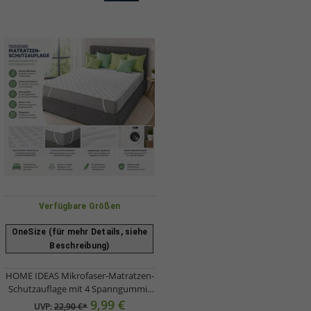
Verfügbare Größen
OneSize (für mehr Details, siehe
Beschreibung)
HOME IDEAS Mikrofaser-Matratzen-
Schutzauflage mit 4 Spanngummis
Schutz-Bezug passend für
9,99 €
UVP:
22,90 €*