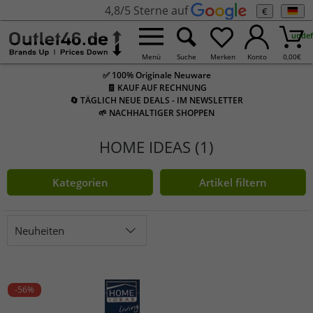
4,8/5 Sterne auf
€
undef
Menü
Suche
Merken
Konto
0,00
€
✅ 100% Originale Neuware
🧾 KAUF AUF RECHNUNG
🔄 TÄGLICH NEUE DEALS - IM NEWSLETTER
🌱 NACHHALTIGER SHOPPEN
HOME IDEAS (1)
Kategorien
Artikel filtern
Neuheiten
-56%