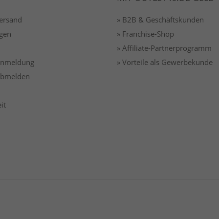
Versand
» B2B & Geschäftskunden
gen
» Franchise-Shop
» Affiliate-Partnerprogramm
 anmeldung
» Vorteile als Gewerbekunde
 abmelden
it