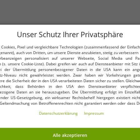
Unser Schutz Ihrer Privatsphäre
 Cookies, Pixel und vergleichbare Technologien (zusammenfassend der Einfach
genannt), auch von Dritten, um unsere Dienste anzubieten, stetig zu verbessern 
IMAC Shoes steht für italien
beanzeigen personalisiert auf unserer Webseite, Social Media und Par
elegante Schuhdesigns.
 (s. unsere Cookie-Liste). Dabei greifen wir auch auf Diensteanbieter mit Sitz
ei der Übermittlung personenbezogener Daten in die USA kann ein an
Die Marke richtet sich an mod
tz-Niveau nicht gewährleistet werden. Zwar haben wir Vorkehrungen get
bequeme und langlebige Schuh
re die Sicherheit der in den USA verarbeiteten Daten sicher zu stellen. Gleichw
ichkeit, dass Behörden in den USA den Diensteanbieter verpflichte
Traditionelle italienische Fert
ezogene Daten an sie herauszugeben. Die Übermittlung erfolgt im Einzelfall
sowohl elegant als auch komfort
nder US-Gesetzgebung, ein wirksamer Rechtsbehelf hiergegen existiert nicht
 Geltendmachung von Betroffenenrechten nicht garantiert werden oder dass D
IMAC Shoes legt Wert auf Deta
ormiert wirst. Mit Deiner Einwilligung gem. Art. 49 Abs. 1 lit. a DSGVO erklärst Du
Daten­schutz­erklärung
Impressum
ng in die USA für einverstanden (s.a. unsere Datenschutzerklärung). Du hast d
sich rundum wohlfühlt.
ndige Cookies verwendet werden sollen oder ob Du darüber hinaus weite
en möchtest. Standardmäßig sind nur notwendige Dienste aktiv, was Du 
 akzeptieren verwenden“ bestätigen kannst. Du kannst Deine Einwilligung e
Alle akzeptieren
ptieren“ erklären oder unter „Weitere Einstellungen“ an Deine Wünsche anpa