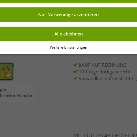
ng kannst Du jederzeit über „Datenschutz-Einstellungen“ am Ende jeder unserer
nkauf
r die Zukunft widerrufen oder ändern.
Nur Notwendige akzeptieren
Deine E-Mail-Adres
rhalte Deine 7% Extra-
Alle ablehnen
Weitere Einstellungen
NKAUFEN
VORTEILE
KAUF AUF RECHNUNG
100 Tage Rückgaberecht
Versandkostenfrei ab 49 € 
MIT OUTLET46.DE GELD