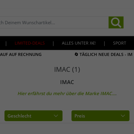
|
LIMITED-DEALS
|
ALLES UNTER X€!
|
SPORT
KAUF AUF RECHNUNG
🔄 TÄGLICH NEUE DEALS - I
IMAC (1)
IMAC
Hier erfährst du mehr über die Marke
IMAC
...
.
Geschlecht
Preis