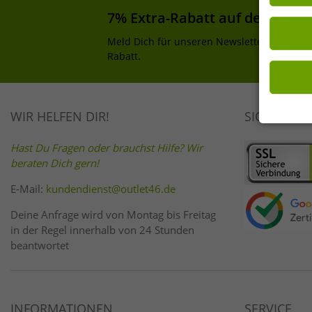
Einwilligu
7% Extra-Rabatt auf deinen Ei
Wirkung fü
Meld Dich für unseren Newsletter an und e
Rabatt.
WIR HELFEN DIR!
SICHER EI
Hast Du Fragen oder brauchst Hilfe? Wir
beraten Dich gern!
E-Mail:
kundendienst@outlet46.de
Deine Anfrage wird von Montag bis Freitag
in der Regel innerhalb von 24 Stunden
beantwortet
INFORMATIONEN
SERVICE