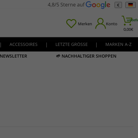
4,8/5 Sterne auf
€
undefi
Merken
Konto
0,00
€
|
ACCESSOIRES
|
LETZTE GRÖSSE
|
MARKEN A-Z
M NEWSLETTER
🌱 NACHHALTIGER SHOPPEN