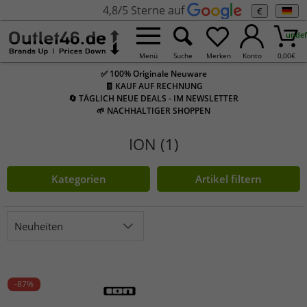
4,8/5 Sterne auf
€
undef
Menü
Suche
Merken
Konto
0,00
€
✅ 100% Originale Neuware
🧾 KAUF AUF RECHNUNG
🔄 TÄGLICH NEUE DEALS - IM NEWSLETTER
🌱 NACHHALTIGER SHOPPEN
ION (1)
Kategorien
Artikel filtern
Neuheiten
-87%