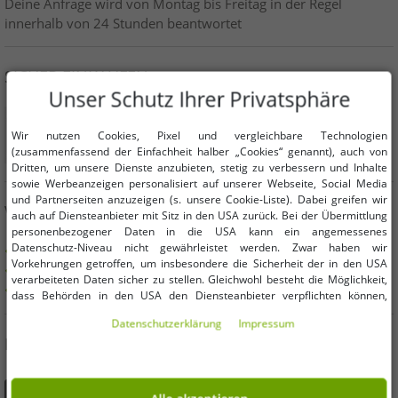
Deine Anfrage wird von Montag bis Freitag in der Regel
innerhalb von 24 Stunden beantwortet
SICHER EINKAUFEN
Unser Schutz Ihrer Privatsphäre
Wir nutzen Cookies, Pixel und vergleichbare Technologien
(zusammenfassend der Einfachheit halber „Cookies“ genannt), auch von
Dritten, um unsere Dienste anzubieten, stetig zu verbessern und Inhalte
sowie Werbeanzeigen personalisiert auf unserer Webseite, Social Media
und Partnerseiten anzuzeigen (s. unsere Cookie-Liste). Dabei greifen wir
VORTEILE
auch auf Diensteanbieter mit Sitz in den USA zurück. Bei der Übermittlung
personenbezogener Daten in die USA kann ein angemessenes
Datenschutz-Niveau nicht gewährleistet werden. Zwar haben wir
KAUF AUF RECHNUNG
Vorkehrungen getroffen, um insbesondere die Sicherheit der in den USA
100 Tage Rückgaberecht
verarbeiteten Daten sicher zu stellen. Gleichwohl besteht die Möglichkeit,
Versandkostenfrei ab 49 € (DE)
dass Behörden in den USA den Diensteanbieter verpflichten können,
personenbezogene Daten an sie herauszugeben. Die Übermittlung erfolgt
Daten­schutz­erklärung
Impressum
im Einzelfall auf Basis entsprechender US-Gesetzgebung, ein wirksamer
DU FINDEST UNS AUCH AUF
Rechtsbehelf hiergegen existiert nicht. Ebenfalls kann eine Geltendmachung
von Betroffenenrechten nicht garantiert werden oder dass Du über den
Zugriff informiert wirst. Mit Deiner Einwilligung gem. Art. 49 Abs. 1 lit. a
DSGVO erklärst Du Dich in die Übermittlung in die USA für einverstanden