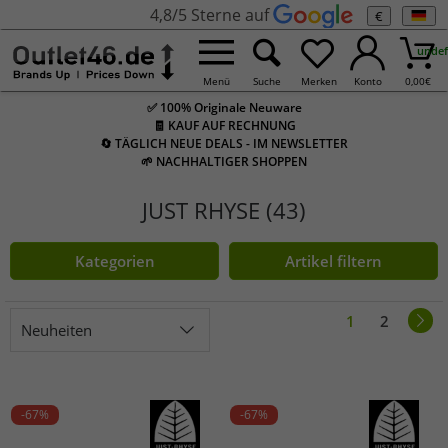
4,8/5 Sterne auf
€
undef
Menü
Suche
Merken
Konto
0,00
€
✅ 100% Originale Neuware
🧾 KAUF AUF RECHNUNG
🔄 TÄGLICH NEUE DEALS - IM NEWSLETTER
🌱 NACHHALTIGER SHOPPEN
JUST RHYSE (43)
Kategorien
Artikel filtern
1
2
Neuheiten
-67%
-67%