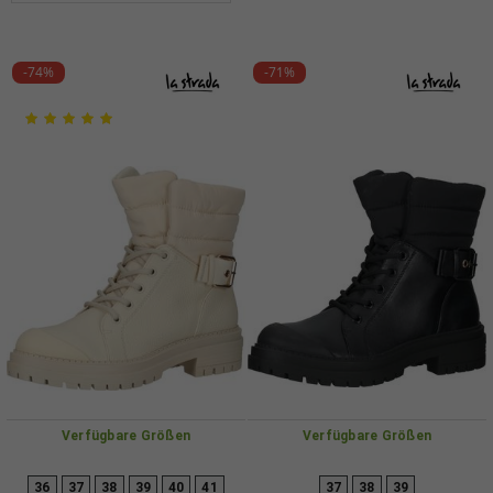
-74%
-71%
Verfügbare Größen
Verfügbare Größen
36
37
38
39
40
41
37
38
39