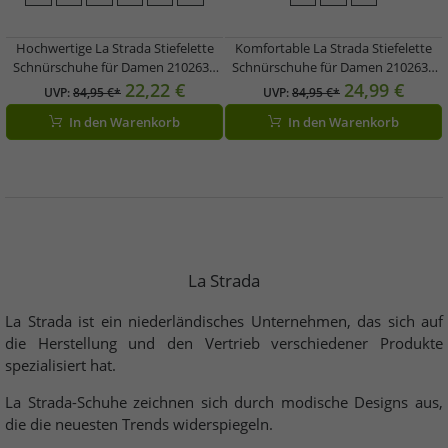
Hochwertige La Strada Stiefelette
Komfortable La Strada Stiefelette
Schnürschuhe für Damen 2102634
Schnürschuhe für Damen 2102634
1120 Beige
1001 Schwarz
22,22 €
24,99 €
UVP:
84,95 €*
UVP:
84,95 €*
In den Warenkorb
In den Warenkorb
La Strada
La Strada ist ein niederländisches Unternehmen, das sich auf
die Herstellung und den Vertrieb verschiedener Produkte
spezialisiert hat.
La Strada-Schuhe zeichnen sich durch modische Designs aus,
die die neuesten Trends widerspiegeln.