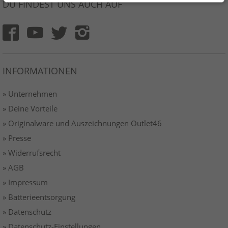
DU FINDEST UNS AUCH AUF
INFORMATIONEN
» Unternehmen
» Deine Vorteile
» Originalware und Auszeichnungen Outlet46
» Presse
» Widerrufsrecht
» AGB
» Impressum
» Batterieentsorgung
» Datenschutz
» Datenschutz-Einstellungen