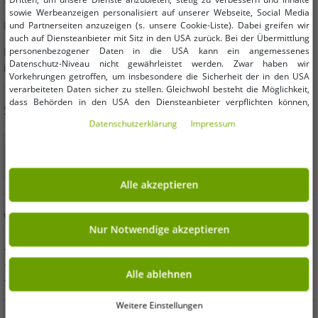
sowie Werbeanzeigen personalisiert auf unserer Webseite, Social Media
E-Mail:
kundendienst@outlet46.de
und Partnerseiten anzuzeigen (s. unsere Cookie-Liste). Dabei greifen wir
auch auf Diensteanbieter mit Sitz in den USA zurück. Bei der Übermittlung
personenbezogener Daten in die USA kann ein angemessenes
Deine Anfrage wird von Montag bis Freitag in der Regel
Datenschutz-Niveau nicht gewährleistet werden. Zwar haben wir
innerhalb von 24 Stunden beantwortet
Vorkehrungen getroffen, um insbesondere die Sicherheit der in den USA
verarbeiteten Daten sicher zu stellen. Gleichwohl besteht die Möglichkeit,
dass Behörden in den USA den Diensteanbieter verpflichten können,
SICHER EINKAUFEN
personenbezogene Daten an sie herauszugeben. Die Übermittlung erfolgt
Daten­schutz­erklärung
Impressum
im Einzelfall auf Basis entsprechender US-Gesetzgebung, ein wirksamer
Rechtsbehelf hiergegen existiert nicht. Ebenfalls kann eine Geltendmachung
von Betroffenenrechten nicht garantiert werden oder dass Du über den
Zugriff informiert wirst. Mit Deiner Einwilligung gem. Art. 49 Abs. 1 lit. a
DSGVO erklärst Du Dich in die Übermittlung in die USA für einverstanden
Alle akzeptieren
(s.a. unsere Datenschutzerklärung). Du hast die Wahl, ob nur notwendige
Cookies verwendet werden sollen oder ob Du darüber hinaus weitere
VORTEILE
Cookies akzeptieren möchtest. Standardmäßig sind nur notwendige Dienste
aktiv, was Du unter „Nur Notwendige akzeptieren verwenden“ bestätigen
Nur Notwendige akzeptieren
kannst. Du kannst Deine Einwilligung entweder für „Alle akzeptieren“
KAUF AUF RECHNUNG
erklären oder unter „Weitere Einstellungen“ an Deine Wünsche anpassen.
100 Tage Rückgaberecht
Deine Einwilligung kannst Du jederzeit über „Datenschutz-Einstellungen“
Alle ablehnen
Versandkostenfrei ab 49 € (DE)
am Ende jeder unserer Seiten mit Wirkung für die Zukunft widerrufen oder
ändern.
Weitere Einstellungen