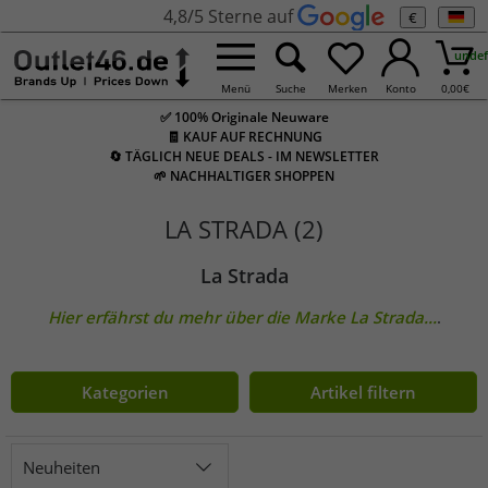
4,8/5 Sterne auf
€
undef
Menü
Suche
Merken
Konto
0,00
€
✅ 100% Originale Neuware
🧾 KAUF AUF RECHNUNG
🔄 TÄGLICH NEUE DEALS - IM NEWSLETTER
🌱 NACHHALTIGER SHOPPEN
LA STRADA (2)
La Strada
Hier erfährst du mehr über die Marke
La Strada
...
.
Kategorien
Artikel filtern
Neuheiten