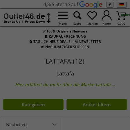
4,8/5 Sterne auf
€
undef
Menü
Suche
Merken
Konto
0,00
€
✅ 100% Originale Neuware
🧾 KAUF AUF RECHNUNG
🔄 TÄGLICH NEUE DEALS - IM NEWSLETTER
🌱 NACHHALTIGER SHOPPEN
LATTAFA (12)
Lattafa
Hier erfährst du mehr über die Marke
Lattafa
...
.
Kategorien
Artikel filtern
Neuheiten