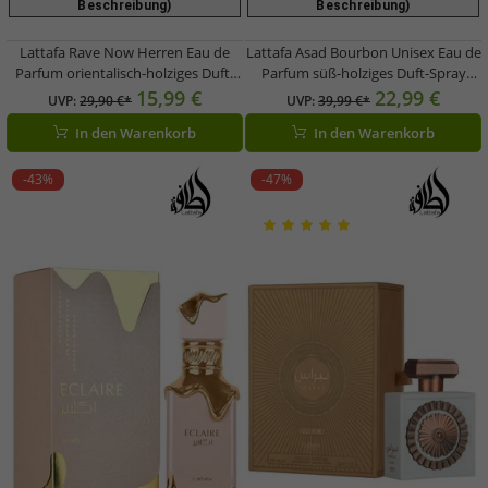
Beschreibung)
Beschreibung)
Lattafa Rave Now Herren Eau de
Lattafa Asad Bourbon Unisex Eau de
Parfum orientalisch-holziges Duft-
Parfum süß-holziges Duft-Spray
Spray Parfüm 100ml Schwarz
Parfüm 100ml Braun
15,99 €
22,99 €
UVP:
29,90 €*
UVP:
39,99 €*
In den Warenkorb
In den Warenkorb
-43%
-47%