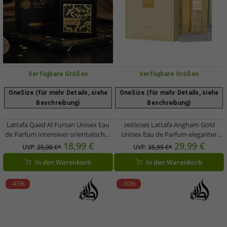
Verfügbare Größen
Verfügbare Größen
OneSize (für mehr Details, siehe
OneSize (für mehr Details, siehe
Beschreibung)
Beschreibung)
Lattafa Qaed Al Fursan Unisex Eau
zeitloses Lattafa Angham Gold
de Parfum Intensiver orientalischer
Unisex Eau de Parfum eleganter
Körper-Duft für Damen und Herren
Körper-Duft für Damen und Herren
18,99 €
29,99 €
UVP:
25,00 €*
UVP:
35,99 €*
90ml Schwarz/Gold
100ml Gold
In den Warenkorb
In den Warenkorb
-43%
-30%