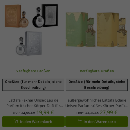
Verfügbare Größen
Verfügbare Größen
OneSize (für mehr Details, siehe
OneSize (für mehr Details, siehe
Beschreibung)
Beschreibung)
Lattafa Fakhar Unisex Eau de
außergewöhnliches Lattafa Eclaire
Parfum frischer Körper-Duft für
Unisex Parfum süßes Körper-Parfüm
Damen und Herren 100ml in Silber,
für Damen und Herren 100ml in
19,99 €
27,99 €
UVP:
34,95 €*
UVP:
39,95 €*
Silber/Schwarz oder Gold
Grün oder Gold
In den Warenkorb
In den Warenkorb