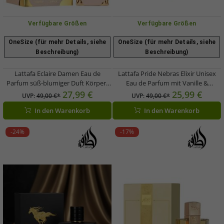
Verfügbare Größen
Verfügbare Größen
OneSize (für mehr Details, siehe
OneSize (für mehr Details, siehe
Beschreibung)
Beschreibung)
Lattafa Eclaire Damen Eau de
Lattafa Pride Nebras Elixir Unisex
Parfum süß-blumiger Duft Körper-
Eau de Parfum mit Vanille &
Parfüm 100ml Rosa
Gourmand-Noten Körper-Parfüm
27,99 €
25,99 €
UVP:
49,00 €*
UVP:
49,00 €*
100ml Weiß/Bronze
In den Warenkorb
In den Warenkorb
-24%
-17%