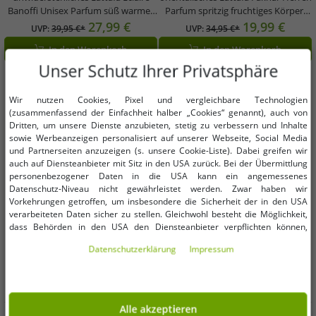
Banoffi Unisex Parfum süß warmes
Parfum spritzig fruchtiges Körper-
Körper-Parfüm für Damen und
Parfüm Eau de Parfum 100ml
27,99 €
19,99 €
UVP:
39,95 €*
UVP:
34,95 €*
Herren 100ml Gold
Silber/Schwarz
In den Warenkorb
In den Warenkorb
Unser Schutz Ihrer Privatsphäre
-30%
-36%
Wir nutzen Cookies, Pixel und vergleichbare Technologien
(zusammenfassend der Einfachheit halber „Cookies“ genannt), auch von
Dritten, um unsere Dienste anzubieten, stetig zu verbessern und Inhalte
sowie Werbeanzeigen personalisiert auf unserer Webseite, Social Media
und Partnerseiten anzuzeigen (s. unsere Cookie-Liste). Dabei greifen wir
auch auf Diensteanbieter mit Sitz in den USA zurück. Bei der Übermittlung
personenbezogener Daten in die USA kann ein angemessenes
Datenschutz-Niveau nicht gewährleistet werden. Zwar haben wir
Vorkehrungen getroffen, um insbesondere die Sicherheit der in den USA
verarbeiteten Daten sicher zu stellen. Gleichwohl besteht die Möglichkeit,
dass Behörden in den USA den Diensteanbieter verpflichten können,
personenbezogene Daten an sie herauszugeben. Die Übermittlung erfolgt
Daten­schutz­erklärung
Impressum
im Einzelfall auf Basis entsprechender US-Gesetzgebung, ein wirksamer
Rechtsbehelf hiergegen existiert nicht. Ebenfalls kann eine Geltendmachung
von Betroffenenrechten nicht garantiert werden oder dass Du über den
Zugriff informiert wirst. Mit Deiner Einwilligung gem. Art. 49 Abs. 1 lit. a
DSGVO erklärst Du Dich in die Übermittlung in die USA für einverstanden
Alle akzeptieren
Verfügbare Größen
Verfügbare Größen
(s.a. unsere Datenschutzerklärung). Du hast die Wahl, ob nur notwendige