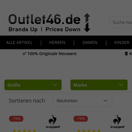
ALLE ARTIKEL
|
HERREN
|
DAMEN
|
KINDER
✅ 100% Originale Neuware
🧾 
Größe
Marke
Sortieren nach
Neuheiten
-76%
-78%