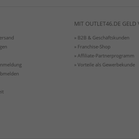
MIT OUTLET46.DE GELD
Versand
» B2B & Geschäftskunden
gen
» Franchise-Shop
» Affiliate-Partnerprogramm
 anmeldung
» Vorteile als Gewerbekunde
 abmelden
it