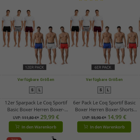
Verfügbare Größen
Verfügbare Größen
S
L
S
L
12er Sparpack Le Coq Sportif
6er Pack Le Coq Sportif Basic
Basic Boxer Herren Boxer-
Boxer Herren Boxer-Shorts
Shorts Baumwoll-Unterhose
29,99 €
Baumwoll-Unterhose
14,99 €
UVP:
111,80 €*
UVP:
55,90 €*
Unterwäsche
Unterwäsche
In den Warenkorb
In den Warenkorb
Grau/Bordeaux/Schwarz oder
Grau/Bordeaux/Schwarz oder
Rot/Hell-Grau/Blau
Rot/Hell-Grau/Blau