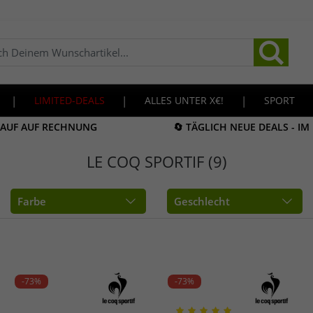
|
LIMITED-DEALS
|
ALLES UNTER X€!
|
SPORT
KAUF AUF RECHNUNG
🔄 TÄGLICH NEUE DEALS - I
LE COQ SPORTIF (9)
Farbe
Geschlecht
-73%
-73%