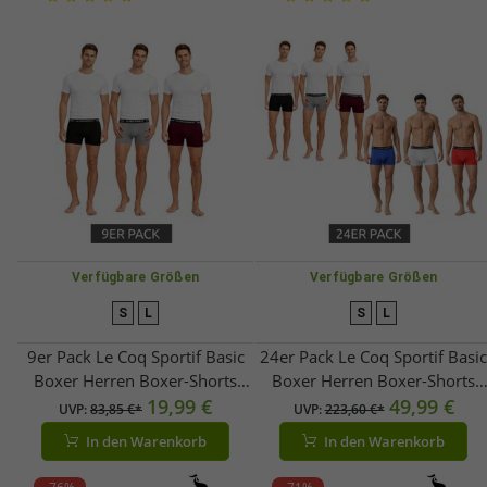
Verfügbare Größen
Verfügbare Größen
S
L
S
L
9er Pack Le Coq Sportif Basic
24er Pack Le Coq Sportif Basic
Boxer Herren Boxer-Shorts
Boxer Herren Boxer-Shorts
Baumwoll-Unterhose
19,99 €
Baumwoll-Unterhose
49,99 €
UVP:
83,85 €*
UVP:
223,60 €*
Unterwäsche
Unterwäsche
In den Warenkorb
In den Warenkorb
Grau/Bordeaux/Schwarz
Grau/Bordeaux/Schwarz oder
Rot/Hell-Grau/Blau