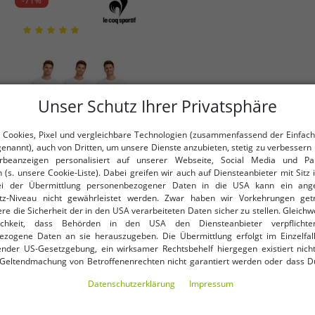
-71%
Unser Schutz Ihrer Privatsphäre
 Cookies, Pixel und vergleichbare Technologien (zusammenfassend der Einfach
genannt), auch von Dritten, um unsere Dienste anzubieten, stetig zu verbessern 
beanzeigen personalisiert auf unserer Webseite, Social Media und Par
 (s. unsere Cookie-Liste). Dabei greifen wir auch auf Diensteanbieter mit Sitz
ei der Übermittlung personenbezogener Daten in die USA kann ein an
tz-Niveau nicht gewährleistet werden. Zwar haben wir Vorkehrungen get
re die Sicherheit der in den USA verarbeiteten Daten sicher zu stellen. Gleichw
Verfügbare Größen
ichkeit, dass Behörden in den USA den Diensteanbieter verpflichte
ezogene Daten an sie herauszugeben. Die Übermittlung erfolgt im Einzelfall
S
L
nder US-Gesetzgebung, ein wirksamer Rechtsbehelf hiergegen existiert nicht
 Geltendmachung von Betroffenenrechten nicht garantiert werden oder dass D
3er Pack Le Coq Sportif Basic
ormiert wirst. Mit Deiner Einwilligung gem. Art. 49 Abs. 1 lit. a DSGVO erklärst Du
Boxer Herren Boxer-Shorts
Daten­schutz­erklärung
Impressum
ng in die USA für einverstanden (s.a. unsere Datenschutzerklärung). Du hast d
Baumwoll-Unterhose
7,99 €
UVP:
27,95 €*
ndige Cookies verwendet werden sollen oder ob Du darüber hinaus weite
Unterwäsche K46932CO
en möchtest. Standardmäßig sind nur notwendige Dienste aktiv, was Du 