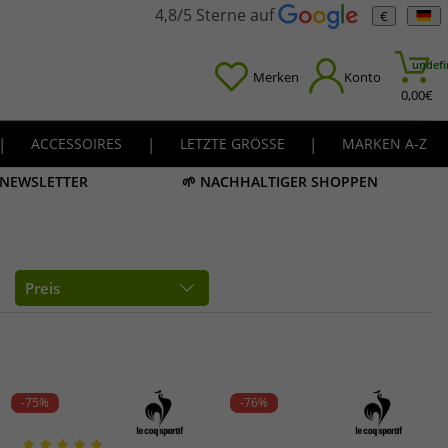
4,8/5 Sterne auf
€
undefi
Merken
Konto
0,00
€
|
ACCESSOIRES
|
LETZTE GRÖSSE
|
MARKEN A-Z
M NEWSLETTER
🌱 NACHHALTIGER SHOPPEN
Preis
-75%
-76%