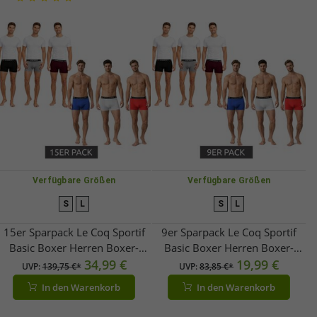
Verfügbare Größen
Verfügbare Größen
S
L
S
L
15er Sparpack Le Coq Sportif
9er Sparpack Le Coq Sportif
Basic Boxer Herren Boxer-
Basic Boxer Herren Boxer-
Shorts Baumwoll-Unterhose
34,99 €
Shorts Baumwoll-Unterhose
19,99 €
UVP:
139,75 €*
UVP:
83,85 €*
Unterwäsche
Unterwäsche
In den Warenkorb
In den Warenkorb
Grau/Bordeaux/Schwarz oder
Grau/Bordeaux/Schwarz oder
Rot/Hell-Grau/Blau
Rot/Hell-Grau/Blau