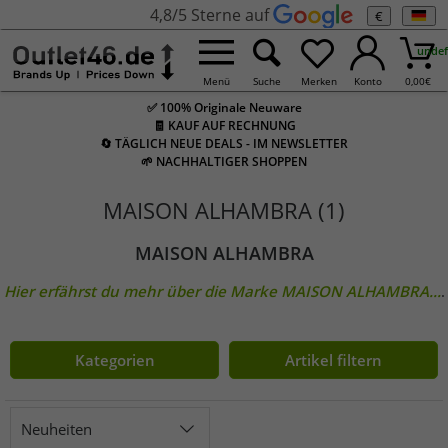
4,8/5 Sterne auf
€
undef
Menü
Suche
Merken
Konto
0,00
€
✅ 100% Originale Neuware
🧾 KAUF AUF RECHNUNG
🔄 TÄGLICH NEUE DEALS - IM NEWSLETTER
🌱 NACHHALTIGER SHOPPEN
MAISON ALHAMBRA (1)
MAISON ALHAMBRA
Hier erfährst du mehr über die Marke
MAISON ALHAMBRA
...
.
Kategorien
Artikel filtern
Neuheiten