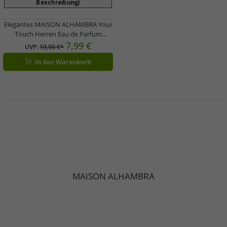
Beschreibung)
Elegantes MAISON ALHAMBRA Your
Touch Herren Eau de Parfum
aromatisch-frischer Körper-Duft
7,99 €
UVP:
19,99 €*
30ml Silber
In den Warenkorb
MAISON ALHAMBRA