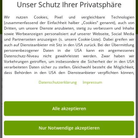
Unser Schutz Ihrer Privatsphäre
Deine E-Mail-Adresse hier
Wir nutzen Cookies, Pixel und vergleichbare Technologien
Anmelden
(zusammenfassend der Einfachheit halber „Cookies“ genannt), auch von
Dritten, um unsere Dienste anzubieten, stetig zu verbessern und Inhalte
sowie Werbeanzeigen personalisiert auf unserer Webseite, Social Media
und Partnerseiten anzuzeigen (s. unsere Cookie-Liste). Dabei greifen wir
WIR HELFEN DIR!
auch auf Diensteanbieter mit Sitz in den USA zurück. Bei der Übermittlung
personenbezogener Daten in die USA kann ein angemessenes
Datenschutz-Niveau nicht gewährleistet werden. Zwar haben wir
Hast Du Fragen oder brauchst Hilfe? Wir beraten Dich gern!
Vorkehrungen getroffen, um insbesondere die Sicherheit der in den USA
verarbeiteten Daten sicher zu stellen. Gleichwohl besteht die Möglichkeit,
E-Mail:
kundendienst@outlet46.de
dass Behörden in den USA den Diensteanbieter verpflichten können,
personenbezogene Daten an sie herauszugeben. Die Übermittlung erfolgt
Deine Anfrage wird von Montag bis Freitag in der Regel
Daten­schutz­erklärung
Impressum
im Einzelfall auf Basis entsprechender US-Gesetzgebung, ein wirksamer
innerhalb von 24 Stunden beantwortet
Rechtsbehelf hiergegen existiert nicht. Ebenfalls kann eine Geltendmachung
von Betroffenenrechten nicht garantiert werden oder dass Du über den
Zugriff informiert wirst. Mit Deiner Einwilligung gem. Art. 49 Abs. 1 lit. a
SICHER EINKAUFEN
DSGVO erklärst Du Dich in die Übermittlung in die USA für einverstanden
Alle akzeptieren
(s.a. unsere Datenschutzerklärung). Du hast die Wahl, ob nur notwendige
Cookies verwendet werden sollen oder ob Du darüber hinaus weitere
Cookies akzeptieren möchtest. Standardmäßig sind nur notwendige Dienste
aktiv, was Du unter „Nur Notwendige akzeptieren verwenden“ bestätigen
Nur Notwendige akzeptieren
kannst. Du kannst Deine Einwilligung entweder für „Alle akzeptieren“