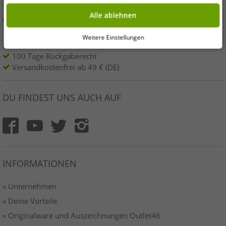
erklären oder unter „Weitere Einstellungen“ an Deine Wünsche anpassen.
Deine Einwilligung kannst Du jederzeit über „Datenschutz-Einstellungen“
Alle ablehnen
am Ende jeder unserer Seiten mit Wirkung für die Zukunft widerrufen oder
VORTEILE
ändern.
Weitere Einstellungen
KAUF AUF RECHNUNG
100 Tage Rückgaberecht
Versandkostenfrei ab 49 € (DE)
DU FINDEST UNS AUCH AUF
INFORMATIONEN
» Unternehmen
» Deine Vorteile
» Originalware und Auszeichnungen Outlet46