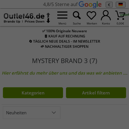
4,8/5 Sterne auf
€
undef
Menü
Suche
Merken
Konto
0,00
€
✅ 100% Originale Neuware
🧾 KAUF AUF RECHNUNG
🔄 TÄGLICH NEUE DEALS - IM NEWSLETTER
🌱 NACHHALTIGER SHOPPEN
MYSTERY BRAND 3 (7)
Hier erfährst du mehr über uns und das was wir anbieten
...
.
Kategorien
Artikel filtern
Neuheiten