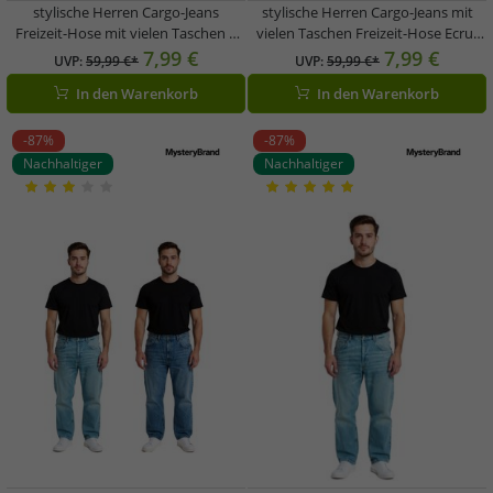
stylische Herren Cargo-Jeans
stylische Herren Cargo-Jeans mit
Freizeit-Hose mit vielen Taschen 4
vielen Taschen Freizeit-Hose Ecru-
Pocket Style oder 2 Pocket Style
Weiß/Beige mit 4 oder 2 Cargo-
7,99 €
7,99 €
UVP:
59,99 €*
UVP:
59,99 €*
Beige
Taschen
In den Warenkorb
In den Warenkorb
-87%
-87%
Nachhaltiger
Nachhaltiger