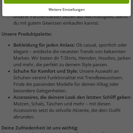
Wert auf Produkte, die unter fairen und
ändern.
umweltbewussten Bedingungen hergestellt werden. Viele
Weitere Einstellungen
unserer Partnermarken setzen auf Nachhaltigkeit, damit
du mit gutem Gewissen einkaufen kannst.
Unsere Produktpalette:
Bekleidung für jeden Anlass:
Ob casual, sportlich oder
elegant – entdecke die neuesten Trends von bekannten
Marken. Wir bieten dir T-Shirts, Hemden, Hoodies, Jacken
und mehr, die perfekt zu deinem Style passen.
Schuhe für Komfort und Style:
Unsere Auswahl an
Schuhen vereint Funktionalität mit Trendbewusstsein.
Finde die passenden Modelle für deinen Alltag oder
besondere Gelegenheiten.
Accessoires, die deinem Look den letzten Schliff geben:
Mützen, Schals, Taschen und mehr – mit diesen
Accessoires setzt du stilvolle Akzente, die dein Outfit
abrunden.
Deine Zufriedenheit ist uns wichtig: