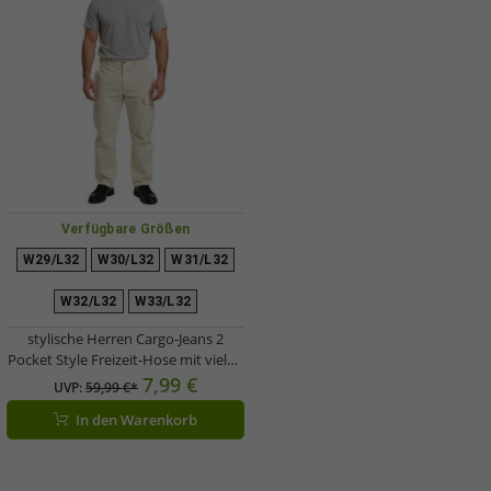
Verfügbare Größen
W29/L32
W30/L32
W31/L32
W32/L32
W33/L32
stylische Herren Cargo-Jeans 2
Pocket Style Freizeit-Hose mit vielen
Taschen BR-8000-1000 Beige
7,99 €
UVP:
59,99 €*
In den Warenkorb