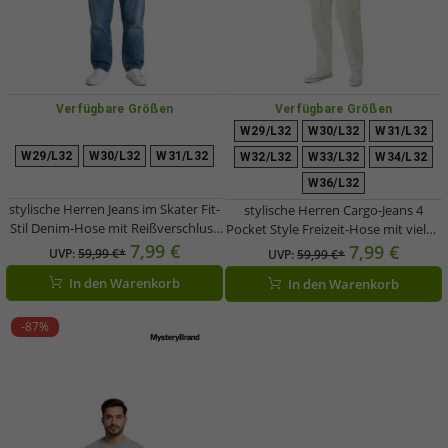
Verfügbare Größen
Verfügbare Größen
W29/L32
W30/L32
W31/L32
W29/L32
W30/L32
W31/L32
W32/L32
W33/L32
W34/L32
W36/L32
stylische Herren Jeans im Skater Fit-
stylische Herren Cargo-Jeans 4
Stil Denim-Hose mit Reißverschluss
Pocket Style Freizeit-Hose mit vielen
BR-11000-203 Dunkel-Blau
7,99 €
Taschen BR6016 Beige
7,99 €
UVP:
59,99 €*
UVP:
59,99 €*
In den Warenkorb
In den Warenkorb
-87%