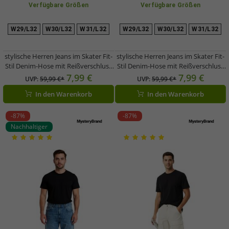
Verfügbare Größen
Verfügbare Größen
W29/L32
W30/L32
W31/L32
W29/L32
W30/L32
W31/L32
stylische Herren Jeans im Skater Fit-
stylische Herren Jeans im Skater Fit-
Stil Denim-Hose mit Reißverschluss
Stil Denim-Hose mit Reißverschluss
BR-11000 Dunkel-Blau oder Hellblau
BR-11000-1700 Hell-Blau
7,99 €
7,99 €
UVP:
59,99 €*
UVP:
59,99 €*
In den Warenkorb
In den Warenkorb
-87%
-87%
Nachhaltiger