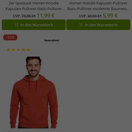
2er Sparpack Herren Hoodie
Herren Hoodie Kapuzen-Pullover
Kapuzen-Pullover Basic-Pullover
Basic-Pullover moderner Baumwoll-
moderner Baumwoll-Pullover
Pullover Sweater Große Größen
11,99 €
5,99 €
UVP:
79,98 €*
UVP:
39,99 €*
Sweater Große Größen Rot
Braun, Rot, Grau, Beige oder
In den Warenkorb
In den Warenkorb
Weinrot
-85%