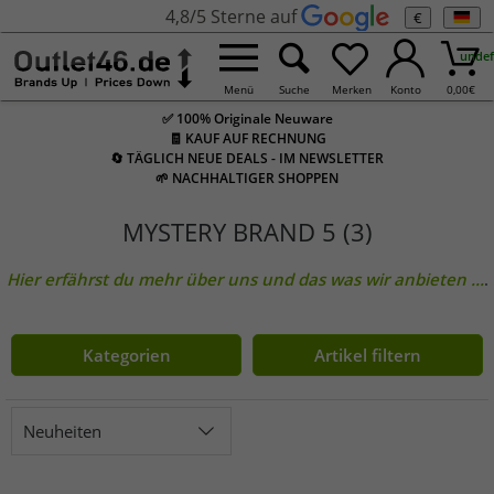
4,8/5 Sterne auf
€
undef
Menü
Suche
Merken
Konto
0,00
€
✅ 100% Originale Neuware
🧾 KAUF AUF RECHNUNG
🔄 TÄGLICH NEUE DEALS - IM NEWSLETTER
🌱 NACHHALTIGER SHOPPEN
MYSTERY BRAND 5 (3)
Hier erfährst du mehr über uns und das was wir anbieten
...
.
Kategorien
Artikel filtern
Neuheiten