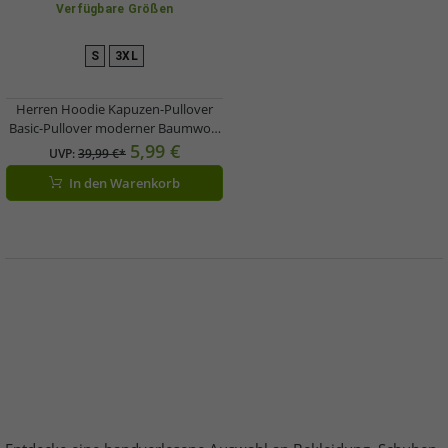
Verfügbare Größen
S
3XL
Herren Hoodie Kapuzen-Pullover
Basic-Pullover moderner Baumwoll-
Pullover Sweater Große Größen Rot
5,99 €
UVP:
39,99 €*
In den Warenkorb