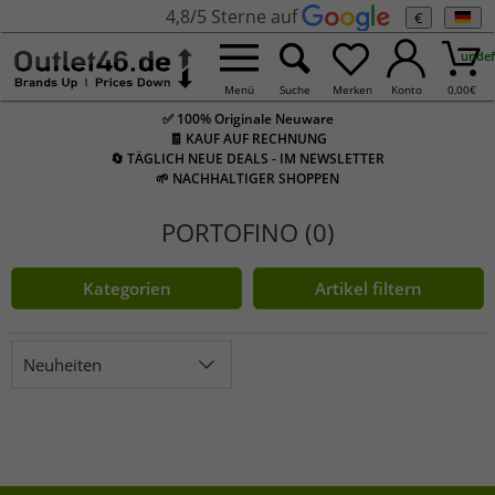
4,8/5 Sterne auf
€
undef
Menü
Suche
Merken
Konto
0,00
€
✅ 100% Originale Neuware
🧾 KAUF AUF RECHNUNG
🔄 TÄGLICH NEUE DEALS - IM NEWSLETTER
🌱 NACHHALTIGER SHOPPEN
PORTOFINO (0)
Kategorien
Artikel filtern
Neuheiten