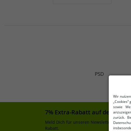
PSD
Wir nutzen
„Cookies“ 
sowie Wer
7% Extra-Rabatt auf deinen Ei
anzuzeigen
zurück. B
Meld Dich für unseren Newsletter an und e
Datenschu
Rabatt.
insbesonde