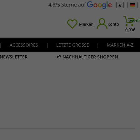
4,8/5 Sterne auf
€
undefi
Merken
Konto
0,00
€
|
ACCESSOIRES
|
LETZTE GRÖSSE
|
MARKEN A-Z
M NEWSLETTER
🌱 NACHHALTIGER SHOPPEN