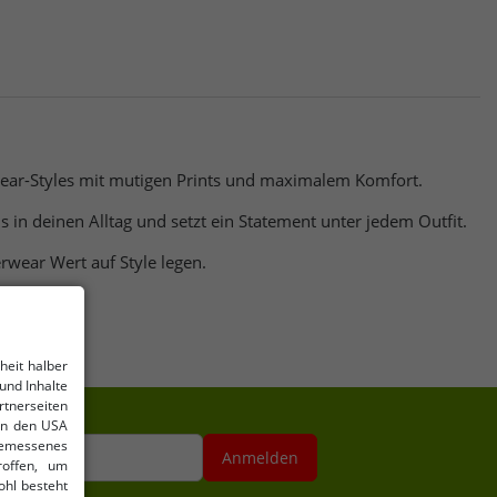
wear-Styles mit mutigen Prints und maximalem Komfort.
s in deinen Alltag und setzt ein Statement unter jedem Outfit.
erwear Wert auf Style legen.
endsetter.
heit halber
und Inhalte
tnerseiten
 in den USA
gemessenes
se hier
Anmelden
roffen, um
ohl besteht