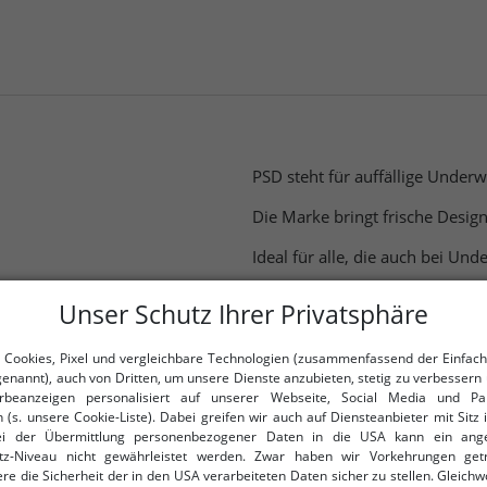
PSD steht für auffällige Under
Die Marke bringt frische Design
Ideal für alle, die auch bei Und
PSD ist Underwear für echte Tr
Unser Schutz Ihrer Privatsphäre
 Cookies, Pixel und vergleichbare Technologien (zusammenfassend der Einfach
genannt), auch von Dritten, um unsere Dienste anzubieten, stetig zu verbessern 
beanzeigen personalisiert auf unserer Webseite, Social Media und Par
nkauf
 (s. unsere Cookie-Liste). Dabei greifen wir auch auf Diensteanbieter mit Sitz
ei der Übermittlung personenbezogener Daten in die USA kann ein an
Deine E-Mail-Adres
rhalte Deine 7% Extra-
tz-Niveau nicht gewährleistet werden. Zwar haben wir Vorkehrungen get
re die Sicherheit der in den USA verarbeiteten Daten sicher zu stellen. Gleichw