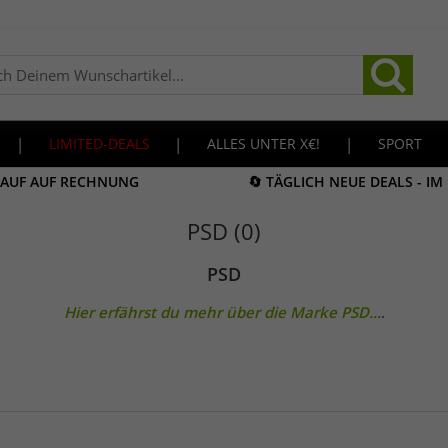
|
LIMITED-DEALS
|
ALLES UNTER X€!
|
SPORT
KAUF AUF RECHNUNG
🔄 TÄGLICH NEUE DEALS - I
PSD (0)
PSD
Hier erfährst du mehr über die Marke
PSD
...
.