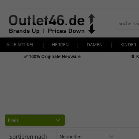
ALLE ARTIKEL
|
HERREN
|
DAMEN
|
KINDER
✅ 100% Originale Neuware
🧾 
Preis
Sortieren nach
Neuheiten