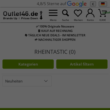
4,8/5 Sterne auf
€
undef
Menü
Suche
Merken
Konto
0,00
€
✅ 100% Originale Neuware
🧾 KAUF AUF RECHNUNG
🔄 TÄGLICH NEUE DEALS - IM NEWSLETTER
🌱 NACHHALTIGER SHOPPEN
RHEINTASTIC (0)
Kategorien
Artikel filtern
Neuheiten