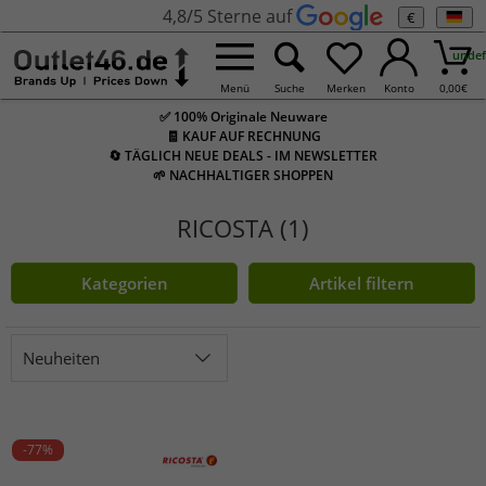
4,8/5 Sterne auf
€
undef
Menü
Suche
Merken
Konto
0,00
€
✅ 100% Originale Neuware
🧾 KAUF AUF RECHNUNG
🔄 TÄGLICH NEUE DEALS - IM NEWSLETTER
🌱 NACHHALTIGER SHOPPEN
RICOSTA (1)
Kategorien
Artikel filtern
Neuheiten
-77%