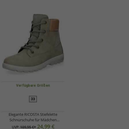
Verfügbare Größen
33
Elegante RICOSTA Stiefelette
Schnürschuhe für Mädchen
77.00702/530 Grün
24,99 €
UVP:
109,95 €*