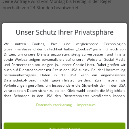
Deine Anfrage wird von Montag bis Freitag in der Regel
innerhalb von 24 Stunden beantwortet
SICHER EINKAUFEN
Unser Schutz Ihrer Privatsphäre
Wir nutzen Cookies, Pixel und vergleichbare Technologien
(zusammenfassend der Einfachheit halber „Cookies“ genannt), auch von
Dritten, um unsere Dienste anzubieten, stetig zu verbessern und Inhalte
sowie Werbeanzeigen personalisiert auf unserer Webseite, Social Media
und Partnerseiten anzuzeigen (s. unsere Cookie-Liste). Dabei greifen wir
VORTEILE
auch auf Diensteanbieter mit Sitz in den USA zurück. Bei der Übermittlung
personenbezogener Daten in die USA kann ein angemessenes
Datenschutz-Niveau nicht gewährleistet werden. Zwar haben wir
KAUF AUF RECHNUNG
Vorkehrungen getroffen, um insbesondere die Sicherheit der in den USA
100 Tage Rückgaberecht
verarbeiteten Daten sicher zu stellen. Gleichwohl besteht die Möglichkeit,
Versandkostenfrei ab 49 € (DE)
dass Behörden in den USA den Diensteanbieter verpflichten können,
personenbezogene Daten an sie herauszugeben. Die Übermittlung erfolgt
Daten­schutz­erklärung
Impressum
im Einzelfall auf Basis entsprechender US-Gesetzgebung, ein wirksamer
DU FINDEST UNS AUCH AUF
Rechtsbehelf hiergegen existiert nicht. Ebenfalls kann eine Geltendmachung
von Betroffenenrechten nicht garantiert werden oder dass Du über den
Zugriff informiert wirst. Mit Deiner Einwilligung gem. Art. 49 Abs. 1 lit. a
DSGVO erklärst Du Dich in die Übermittlung in die USA für einverstanden